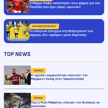
Ο Μάρκο Σίλβα «απάντησε» στις φήμες για τον
Παυλίδη που έχει πάρει «φωτιά»!
ΕΛΛΗΝΕΣ ΕΞΩΤΕΡΙΚΟΥ
Το ελληνικό στοιχείο στη Ντόρτμουντ του
σήμερα, δεν «γράφει» μόνο Καρέτσας
TOP NEWS
ΚΟΣΜΟΣ
H «χρυσή» συμφωνία που «έστειλε» τον
Μοχάμεντ Σαλάχ στην Τραμπζονσπόρ!
ΙΣΠΑΝΙΑ
Πώς η Ρεάλ Μαδρίτης «έπεισε» τον Βινίσιους να
ανανεώσει