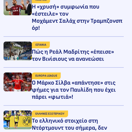
H «χρυσή» συμφωνία που
«έστειλε» τον
Μοχάμεντ Σαλάχ στην Τραμπζονσπ
όρ!
ΙΣΠΑΝΙΑ
Πώς η Ρεάλ Μαδρίτης «έπεισε»
τον Βινίσιους να ανανεώσει
EUROPA LEAGUE
Ο Μάρκο Σίλβα «απάντησε» στις
φήμες για τον Παυλίδη που έχει
πάρει «φωτιά»!
ΕΛΛΗΝΕΣ ΕΞΩΤΕΡΙΚΟΥ
Το ελληνικό στοιχείο στη
Ντόρτμουντ του σήμερα, δεν