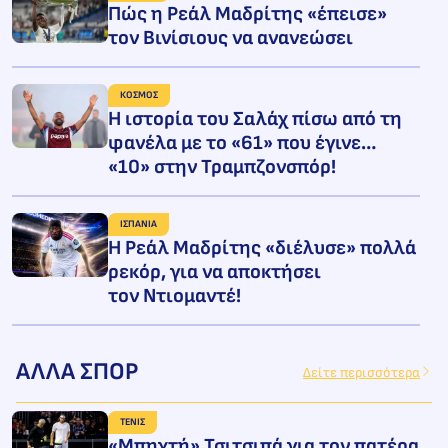
Πώς η Ρεάλ Μαδρίτης «έπεισε»
τον Βινίσιους να ανανεώσει
ΚΟΣΜΟΣ
Η ιστορία του Σαλάχ πίσω από τη
φανέλα με το «61» που έγινε…
«10» στην Τραμπζονσπόρ!
ΙΣΠΑΝΙΑ
Η Ρεάλ Μαδρίτης «διέλυσε» πολλά
ρεκόρ, για να αποκτήσει
τον Ντιομαντέ!
ΑΛΛΑ ΣΠΟΡ
Δείτε περισσότερα
ΤΕΝΙΣ
«Μπηχτή» Τσιτσιπά για τον πατέρα