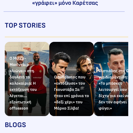
«γράφει» μόνο Καρέτσας
TOP STORIES
Ο Μίλερ-
ΜακΙντάιρ
«λιώνει» στη
Πιστιόλης στο Ole
δουλειά τα
Ο άνθρωπος που
για Διαμαντίδη:
καλοκαίρια: Η
«εκτόξευσε» τον
«Το μπάσκετ
εκτόξευση του
Γκουστάβο Σα
λειτουργεί σαν
λέγεται…
ήταν επί χρόνια το
δίχτυ για εκείνον,
εξοντωτική
«δεξί χέρι» του
δεν τον αφήνει να
offseason
Μάρκο Σίλβα!
φύγει»
BLOGS