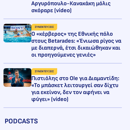
Αργυρόπουλο-Κανακάκη μόλις
σκόραρε (video)
ΣΥΝΕΝΤΕΥΞΕΙΣ
Ο «κέρβερος» της Εθνικής πόλο
στους Betarades: «Ένιωσα ρίγος να
με διαπερνά, έτσι δικαιώθηκαν και
οι προηγούμενες γενιές»
ΣΥΝΕΝΤΕΥΞΕΙΣ
Πιστιόλης στο Ole για Διαμαντίδη:
«Το μπάσκετ λειτουργεί σαν δίχτυ
για εκείνον, δεν τον αφήνει να
φύγει» (video)
PODCASTS