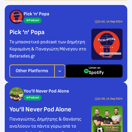
Pick ‘n’ Popa
Podcast
11:42, 14 Sep 2024
Pick ‘n’ Popa
Το μπασκετικό podcast των Δημήτρη
Καραμάνη & Παναγιώτη Μένεγου στο
Betarades.gr
Listen on
Other Platforms
Spotify
You’ll Never Pod Alone
Podcast
11:38, 14 Sep 2024
You’ll Never Pod Alone
Παναγιώτης, Δημήτρης & Θανάσης
αναλύουν τα πάντα γύρω από το