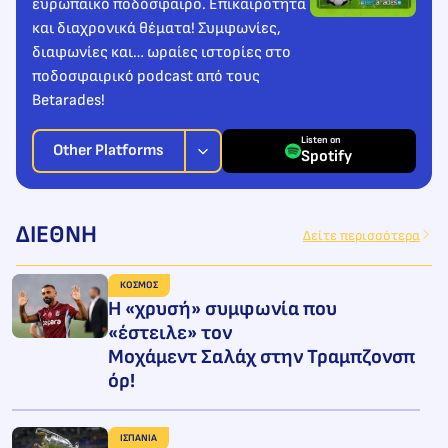
ευρωπαϊκό ποδόσφαιρο. Επικαιρότητα
και διαχρονικά θέματα! Συμφωνίες,
διαφωνίες και… ωραίες ιστορίες στο
ποδοσφαιρικό podcast από τους
Betarades!
Listen on
Other Platforms
Spotify
ΔΙΕΘΝΗ
Δείτε περισσότερα
ΚΟΣΜΟΣ
H «χρυσή» συμφωνία που
«έστειλε» τον
Μοχάμεντ Σαλάχ στην Τραμπζονσπ
όρ!
ΙΣΠΑΝΙΑ