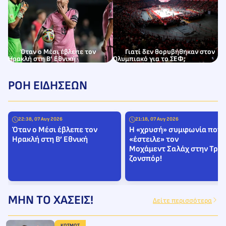
Όταν ο Μέσι έβλεπε τον
Γιατί δεν θορυβήθηκαν στον
Ηρακλή στη Β’ Εθνική
Ολυμπιακό για το ΣΕΦ;
ΡΟΗ ΕΙΔΗΣΕΩΝ
22:38, 07 Αυγ 2026
21:18, 07 Αυγ 2026
Όταν ο Μέσι έβλεπε τον
H «χρυσή» συμφωνία που
Ηρακλή στη Β’ Εθνική
«έστειλε» τον
Μοχάμεντ Σαλάχ στην Τρα
ζονσπόρ!
ΜΗΝ ΤΟ ΧΑΣΕΙΣ!
Δείτε περισσότερα
ΚΟΣΜΟΣ