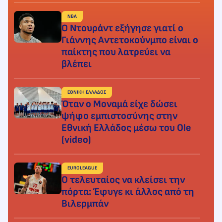
NBA
Ο Ντουράντ εξήγησε γιατί ο
Γιάννης Αντετοκούνμπο είναι ο
παίκτης που λατρεύει να
βλέπει
ΕΘΝΙΚΗ ΕΛΛΑΔΟΣ
Όταν ο Μοναμά είχε δώσει
ψήφο εμπιστοσύνης στην
Εθνική Ελλάδος μέσω του Ole
(video)
EUROLEAGUE
Ο τελευταίος να κλείσει την
πόρτα: Έφυγε κι άλλος από τη
Βιλερμπάν