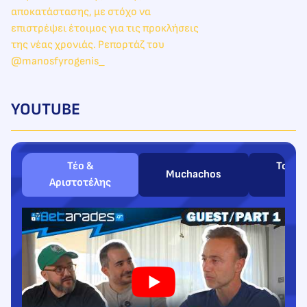
YOUTUBE
Τέο &
Τσάρλ
Muchachos
Αριστοτέλης
Ball