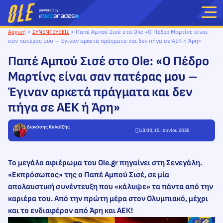
Μετάβαση
στο
περιεχόμενο
Αρχική
>
ΣΥΝΕΝΤΕΥΞΕΙΣ
>
Παπέ Αμπού Σισέ στο Ole: «Ο Πέδρο Μαρτίνς είναι
σαν πατέρας μου – Έγιναν αρκετά πράγματα και δεν πήγα σε ΑΕΚ ή Άρη»
Παπέ Αμπού Σισέ στο Ole: «Ο Πέδρο
Μαρτίνς είναι σαν πατέρας μου –
Έγιναν αρκετά πράγματα και δεν
πήγα σε ΑΕΚ ή Άρη»
Διονύσης Καλαϊζής
18:00, 15. Ιουνίου 2026
To μεγάλο αφιέρωμα του Ole.gr πηγαίνει στη Σενεγάλη.
«Εκπρόσωπος» της ο Παπέ Αμπού Σισέ, σε μία
απολαυστική συνέντευξη που «κάλυψε» τα πάντα από την
καριέρα του. Aπό την πρώτη μέρα στον Ολυμπιακό, μέχρι
και το ενδιαφέρον από Άρη και ΑΕΚ!