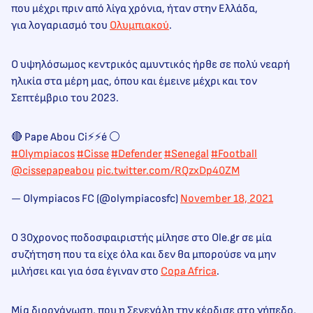
που μέχρι πριν από λίγα χρόνια, ήταν στην Ελλάδα,
για λογαριασμό του
Ολυμπιακού
.
Ο υψηλόσωμος κεντρικός αμυντικός ήρθε σε πολύ νεαρή
ηλικία στα μέρη μας, όπου και έμεινε μέχρι και τον
Σεπτέμβριο του 2023.
🔴 Pape Abou Ci⚡⚡é ⚪
#Olympiacos
#Cisse
#Defender
#Senegal
#Football
@cissepapeabou
pic.twitter.com/RQzxDp40ZM
— Olympiacos FC (@olympiacosfc)
November 18, 2021
Ο 30χρονος ποδοσφαιριστής μίλησε στο Ole.gr σε μία
συζήτηση που τα είχε όλα και δεν θα μπορούσε να μην
μιλήσει και για όσα έγιναν στο
Copa Africa
.
Μία διοργάνωση, που η Σενεγάλη την κέρδισε στο γήπεδο,