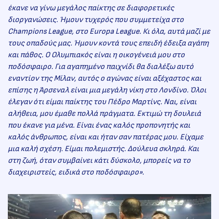
έκανε να γίνω μεγάλος παίκτης σε διαφορετικές
διοργανώσεις. Ήμουν τυχερός που συμμετείχα στο
Champions League, στο Europa League. Κι όλα, αυτά μαζί με
τους οπαδούς μας. Ήμουν κοντά τους επειδή έδειξα αγάπη
και πάθος. Ο Ολυμπιακός είναι η οικογένειά μου στο
ποδόσφαιρο. Για αγαπημένο παιχνίδι θα διαλέξω αυτό
εναντίον της Μίλαν, αυτός ο αγώνας είναι αξέχαστος και
επίσης η Άρσεναλ είναι μια μεγάλη νίκη στο Λονδίνο. Όλοι
έλεγαν ότι είμαι παίκτης του Πέδρο Μαρτίνς. Ναι, είναι
αλήθεια, μου έμαθε πολλά πράγματα. Εκτιμώ τη δουλειά
που έκανε για μένα. Είναι ένας καλός προπονητής και
καλός άνθρωπος, είναι και ήταν σαν πατέρας μου. Είχαμε
μια καλή σχέση. Είμαι πολεμιστής. Δούλευα σκληρά. Και
στη ζωή, όταν συμβαίνει κάτι δύσκολο, μπορείς να το
διαχειριστείς, ειδικά στο ποδόσφαιρο».