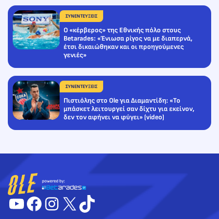
ΣΥΝΕΝΤΕΥΞΕΙΣ
Ο «κέρβερος» της Εθνικής πόλο στους
Betarades: «Ένιωσα ρίγος να με διαπερνά,
έτσι δικαιώθηκαν και οι προηγούμενες
γενιές»
ΣΥΝΕΝΤΕΥΞΕΙΣ
Πιστιόλης στο Ole για Διαμαντίδη: «Το
μπάσκετ λειτουργεί σαν δίχτυ για εκείνον,
δεν τον αφήνει να φύγει» (video)
YouTube
Facebook
Instagram
X
TikTok