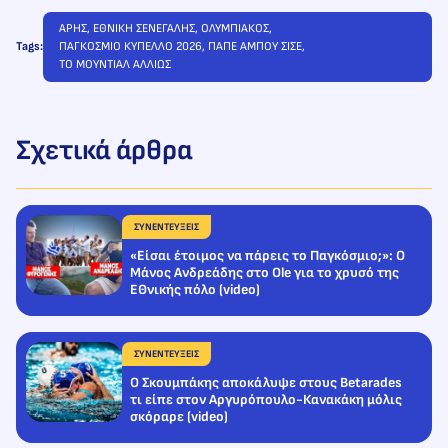
ΑΡΗΣ
, 
ΕΘΝΙΚΗ ΣΕΝΕΓΑΛΗΣ
, 
ΟΛΥΜΠΙΑΚΟΣ
, 
Tags:
ΠΑΓΚΟΣΜΙΟ ΚΥΠΕΛΛΟ 2026
, 
ΠΑΠΕ ΑΜΠΟΥ ΣΙΣΕ
, 
ΤΟ ΜΟΥΝΤΙΑΛ ΑΛΛΙΩΣ
Σχετικά άρθρα
ΣΥΝΕΝΤΕΥΞΕΙΣ
«Είσαι έτοιμος να πάρεις το Παγκόσμιο;»: Ο
Μάνος Ανδρεάδης στο Ole για το χρυσό της
ΕΘνικής πόλο (video)
ΣΥΝΕΝΤΕΥΞΕΙΣ
Ο Σκουμπάκης αποκάλυψε στους Betarades
τι είπε στον Αργυρόπουλο-Κανακάκη μόλις
σκόραρε (video)