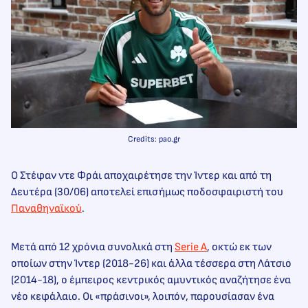
Credits: pao.gr
Ο Στέφαν ντε Φράι αποχαιρέτησε την Ίντερ και από τη
Δευτέρα (30/06) αποτελεί επισήμως ποδοσφαιριστή του
Παναθηναϊκού
.
Μετά από 12 χρόνια συνολικά στη
Serie A
, οκτώ εκ των
οποίων στην Ίντερ (2018-26) και άλλα τέσσερα στη Λάτσιο
(2014-18), ο έμπειρος κεντρικός αμυντικός αναζήτησε ένα
νέο κεφάλαιο. Οι «πράσινοι», λοιπόν, παρουσίασαν ένα