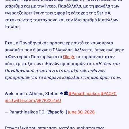
ισάριθμα και με την Ίντερ. Παράλληλα, με τη φανέλα των
«νερατζούρι» έγινε τρεις φορές κάτοχος της Serie A,
κατακτώντας ταυτόχρονα και τον ίδιο αριθμό Κυπέλλων
Ιταλίας.
Έτσι, ο Παναθηναϊκός προσέφερε αυτό το καινούργιο
μονοπάτι που έψαχνε ο Ολλανδός. Άλλωστε, όπως ανέφερε
ο Φεντερίκο Παστορέλο στο
Ole.gr
, οι «πράσινοι» ήταν
πάντα μεταξύ των πιθανών προορισμών του. «
Η ιδέα του
Παναθηναϊκού ήταν πάντοτε μεταξύ των πιθανών
προορισμών για το επόμενο κεφάλαιο της καριέρας του
».
Welcome to Athens, Stefan ☘️🏛️
#Panathinaikos
#PAOFC
pic.twitter.com/gE7P2Sr4eU
— Panathinaikos F.C. (@paofc_)
June 30, 2026
Στην τελική του απόφαση, ωστόσο, φαίνεται πως