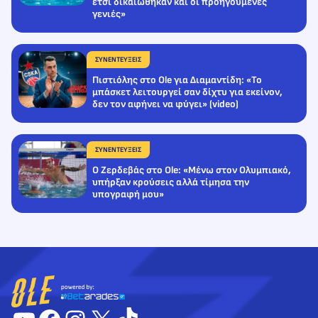
έτσι δικαιώθηκαν και οι προηγούμενες
γενιές»
ΣΥΝΕΝΤΕΥΞΕΙΣ
Πιστιόλης στο Ole για Διαμαντίδη: «Το
μπάσκετ λειτουργεί σαν δίχτυ για εκείνον,
δεν τον αφήνει να φύγει» (video)
ΣΥΝΕΝΤΕΥΞΕΙΣ
Ο Ζερδεβάς στο Ole: «Μένω στον Ολυμπιακό,
υπήρξαν κρούσεις αλλά τίμησα την
υπογραφή μου»