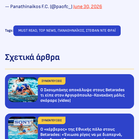
— Panathinaikos F.C. (@paofc_)
June 30, 2026
Tags:
MUST READ
, 
TOP NEWS
, 
ΠΑΝΑΘΗΝΑΪΚΟΣ
, 
ΣΤΕΦΑΝ ΝΤΕ ΦΡΑΪ
Σχετικά άρθρα
ΣΥΝΕΝΤΕΥΞΕΙΣ
Ο Σκουμπάκης αποκάλυψε στους Betarades
τι είπε στον Αργυρόπουλο-Κανακάκη μόλις
σκόραρε (video)
ΣΥΝΕΝΤΕΥΞΕΙΣ
Ο «κέρβερος» της Εθνικής πόλο στους
Betarades: «Ένιωσα ρίγος να με διαπερνά,