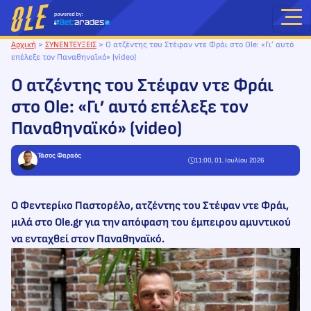
Μετάβαση
στο
περιεχόμενο
Αρχική
>
ΣΥΝΕΝΤΕΥΞΕΙΣ
>
Ο ατζέντης του Στέφαν ντε Φράι στο Ole: «Γι’ αυτό
επέλεξε τον Παναθηναϊκό» (video)
Ο ατζέντης του Στέφαν ντε Φράι
στο Ole: «Γι’ αυτό επέλεξε τον
Παναθηναϊκό» (video)
Τάσος Φαραός
11:00, 01. Ιουλίου 2026
Ο Φεντερίκο Παστορέλο, ατζέντης του Στέφαν ντε Φράι,
μιλά στο Ole.gr για την απόφαση του έμπειρου αμυντικού
να ενταχθεί στον Παναθηναϊκό.