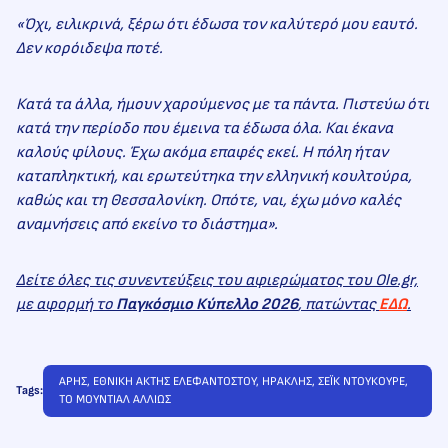
«Όχι, ειλικρινά, ξέρω ότι έδωσα τον καλύτερό μου εαυτό.
Δεν κορόιδεψα ποτέ.
Κατά τα άλλα, ήμουν χαρούμενος με τα πάντα. Πιστεύω ότι
κατά την περίοδο που έμεινα τα έδωσα όλα. Και έκανα
καλούς φίλους. Έχω ακόμα επαφές εκεί. Η πόλη ήταν
καταπληκτική, και ερωτεύτηκα την ελληνική κουλτούρα,
καθώς και τη Θεσσαλονίκη. Οπότε, ναι, έχω μόνο καλές
αναμνήσεις από εκείνο το διάστημα».
Δείτε όλες τις συνεντεύξεις του αφιερώματος του Ole.gr,
με αφορμή το
Παγκόσμιο Κύπελλο 2026
, πατώντας
ΕΔΩ
.
ΑΡΗΣ
, 
ΕΘΝΙΚΗ ΑΚΤΗΣ ΕΛΕΦΑΝΤΟΣΤΟΥ
, 
ΗΡΑΚΛΗΣ
, 
ΣΕΪΚ ΝΤΟΥΚΟΥΡΕ
, 
Tags:
ΤΟ ΜΟΥΝΤΙΑΛ ΑΛΛΙΩΣ