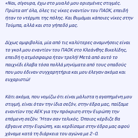
«Ναι, σίγουρα, έχω στο μυαλό μου ορισμένες στιγμές.
Πρώτα απ’ όλα, όλες τις νίκες εναντίον του ΠΑΟΚ, επειδή
ήταν το ντέρμπι της πόλης. Και θυμάμαι κάποιες νίκες στην
Τούμπα, αλλά και στο γήπεδό μας.
Δίχως αμφιβολία, μία από τις καλύτερες αναμνήσεις είναι
το γκολ μου εναντίον του ΠΑΟΚ στο Κλεάνθης Βικελίδης,
επειδή η ατμόσφαιρα ήταν τρελή! Μετά από αυτό το
παιχνίδι έλαβα τόσα πολλά μηνύματα από τους οπαδούς
που μου έδιναν συγχαρητήρια και μου έλεγαν ακόμα και
ευχαριστώ!
Κάτι ακόμα, που νομίζω ότι είναι μάλιστα η αγαπημένη μου
στιγμή, είναι όταν την ίδια σεζόν, στην έδρα μας, παίξαμε
εναντίον της ΑΕΚ για την πρόκριση στην Ευρώπη την
επόμενη σεζόν. ‘Ήταν σαν τελικός. Όποιος κέρδιζε θα
έβγαινε στην Ευρώπη, και κερδίσαμε στην έδρα μας αφού
χάναμε κατά τη διάρκεια του αγώνα με 2-0.