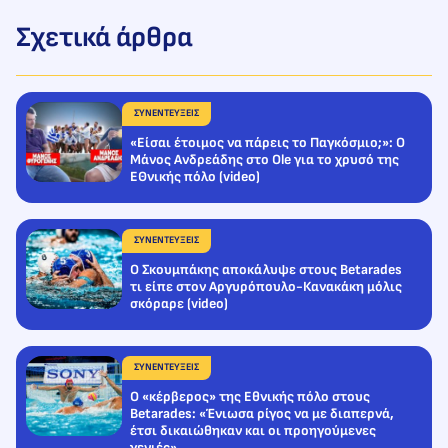
Σχετικά άρθρα
ΣΥΝΕΝΤΕΥΞΕΙΣ
«Είσαι έτοιμος να πάρεις το Παγκόσμιο;»: Ο
Μάνος Ανδρεάδης στο Ole για το χρυσό της
ΕΘνικής πόλο (video)
ΣΥΝΕΝΤΕΥΞΕΙΣ
Ο Σκουμπάκης αποκάλυψε στους Betarades
τι είπε στον Αργυρόπουλο-Κανακάκη μόλις
σκόραρε (video)
ΣΥΝΕΝΤΕΥΞΕΙΣ
Ο «κέρβερος» της Εθνικής πόλο στους
Betarades: «Ένιωσα ρίγος να με διαπερνά,
έτσι δικαιώθηκαν και οι προηγούμενες
γενιές»