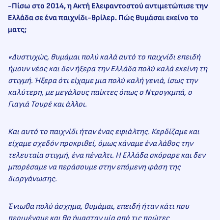
-Πίσω στο 2014, η Ακτή Ελεφαντοστού αντιμετώπισε την
Ελλάδα σε ένα παιχνίδι-θρίλερ. Πώς θυμάσαι εκείνο το
ματς;
«Δυστυχώς, θυμάμαι πολύ καλά αυτό το παιχνίδι επειδή
ήμουν νέος και δεν ήξερα την Ελλάδα πολύ καλά εκείνη τη
στιγμή. Ήξερα ότι είχαμε μια πολύ καλή γενιά, ίσως την
καλύτερη, με μεγάλους παίκτες όπως ο Ντρογκμπά, ο
Γιαγιά Τουρέ και άλλοι.
Και αυτό το παιχνίδι ήταν ένας εφιάλτης. Κερδίζαμε και
είχαμε σχεδόν προκριθεί, όμως κάναμε ένα λάθος την
τελευταία στιγμή, ένα πέναλτι. Η Ελλάδα σκόραρε και δεν
μπορέσαμε να περάσουμε στην επόμενη φάση της
διοργάνωσης.
Ένιωθα πολύ άσχημα, θυμάμαι, επειδή ήταν κάτι που
περιμέναμε και θα ήμασταν μία από τις πρώτες