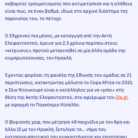
σοβαρούς τραυματισμούς που αντιμετώπισε και η αλήθεια
είναι πως, σε έναν βαθμό, ιδίως στο αρχικό διάστημα της
παρουσίας του, το πέτυχε.
Ο 33χρονος πια μέσος, με καταγωγή από την Ακτή
Ελεφαντοστού, έμεινε για 2,5 χρόνια περίπου στους
«κίτρινους», προτού μετακινηθεί σε μία άλλη ομάδα της
συμπρωτεύουσας, τον Ηρακλή.
Έχοντας φορέσει τη φανέλα της Εθνικής του ομάδας σε 21
περιπτώσεις, κατακτώντας μάλιστα το Copa Africa το 2015,
ο Σέικ Ντουκουρέ είναι ο κατάλληλος για να «μπει» στη
θέση της Ακτής Ελεφαντοστού, στο αφιέρωμα του
Ole.gr
,
με αφορμή το Παγκόσμιο Κύπελλο.
Ο Ιβοριανός χαφ, που μέτρησε 49 παιχνίδια με τον Άρη και
άλλα 15 με τον Ηρακλή, ξετυλίγει το… νήμα του
αντιπροσωπευτικού του συγκροτήματος και επιστρέφει