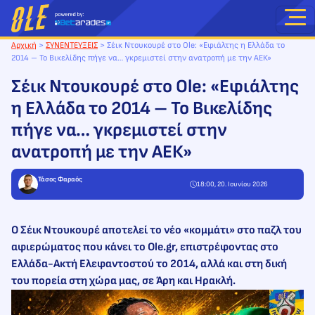
Μετάβαση
στο
περιεχόμενο
Αρχική
>
ΣΥΝΕΝΤΕΥΞΕΙΣ
>
Σέικ Ντουκουρέ στο Ole: «Εφιάλτης η Ελλάδα το
2014 – Το Βικελίδης πήγε να… γκρεμιστεί στην ανατροπή με την ΑΕΚ»
Σέικ Ντουκουρέ στο Ole: «Εφιάλτης
η Ελλάδα το 2014 – Το Βικελίδης
πήγε να… γκρεμιστεί στην
ανατροπή με την ΑΕΚ»
Τάσος Φαραός
18:00, 20. Ιουνίου 2026
Ο Σέικ Ντουκουρέ αποτελεί το νέο «κομμάτι» στο παζλ του
αφιερώματος που κάνει το Ole.gr, επιστρέφοντας στο
Ελλάδα-Ακτή Ελεφαντοστού το 2014, αλλά και στη δική
του πορεία στη χώρα μας, σε Άρη και Ηρακλή.