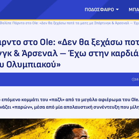
ΠΟΔΟΣΦΑΙΡΟ
ΜΠΑ
Φελίπε Πάρντο στο Ole: «Δεν θα ξεχάσω ποτέ τα ματς με Σπόρτινγκ & Άρσεναλ – Έχ
ρντο στο Ole: «Δεν θα ξεχάσω ποτ
νγκ & Άρσεναλ – Έχω στην καρδιά
υ Ολυμπιακού»
18
ο επόμενο κομμάτι του «παζλ» από το μεγάλο αφιέρωμα του Ole.gr
άζει «παρών», μέσα από μία απολαυστική συνέντευξη που μίλησ