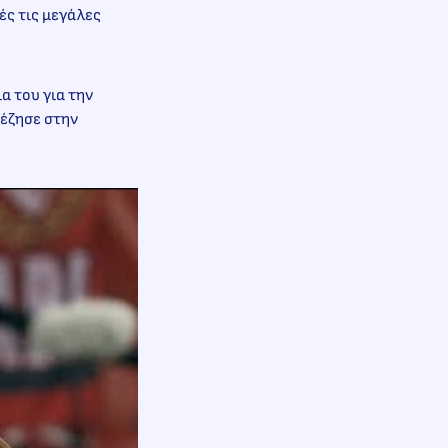
ές τις μεγάλες
α του για την
 έζησε στην