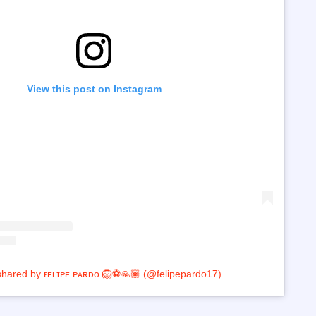
View this post on Instagram
shared by ғᴇʟɪᴘᴇ ᴘᴀʀᴅᴏ 🦁⚽️🙏🏾 (@felipepardo17)