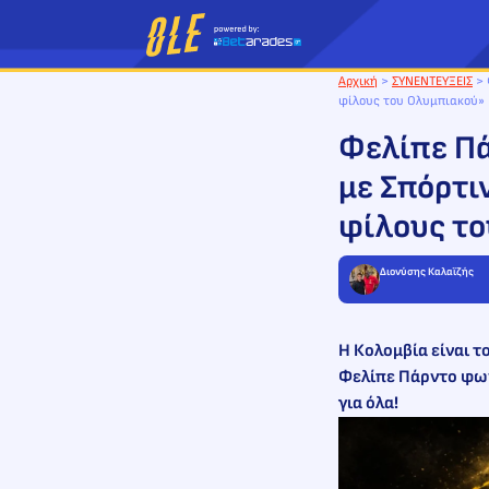
Μετάβαση
στο
περιεχόμενο
Αρχική
>
ΣΥΝΕΝΤΕΥΞΕΙΣ
>
φίλους του Ολυμπιακού»
Φελίπε Πά
με Σπόρτι
φίλους το
Διονύσης Καλαϊζής
Η Κολομβία είναι τ
Φελίπε Πάρντο φων
για όλα!