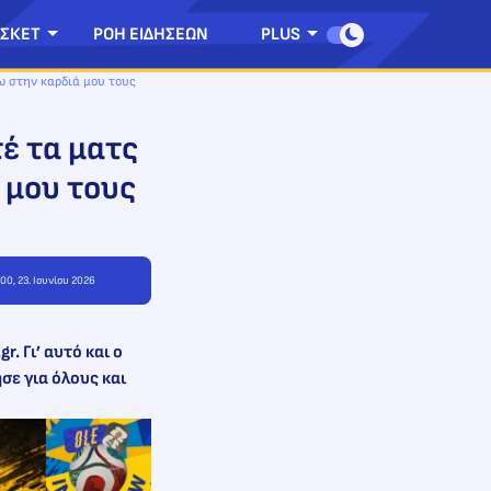
ΣΚΕΤ
ΡΟΗ ΕΙΔΗΣΕΩΝ
PLUS
ω στην καρδιά μου τους
έ τα ματς
 μου τους
:00, 23. Ιουνίου 2026
. Γι’ αυτό και ο
ε για όλους και