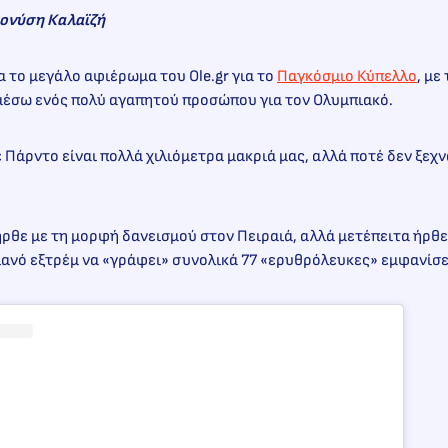
ιονύση Καλαϊζή
α το μεγάλο αφιέρωμα του Ole.gr για το
Παγκόσμιο Κύπελλο
, με
μέσω ενός πολύ αγαπητού προσώπου για τον Ολυμπιακό.
ε Πάρντο είναι πολλά χιλιόμετρα μακριά μας, αλλά ποτέ δεν ξεχν
ήρθε με τη μορφή δανεισμού στον Πειραιά, αλλά μετέπειτα ήρθ
ιανό εξτρέμ να «γράφει» συνολικά 77 «ερυθρόλευκες» εμφανίσ