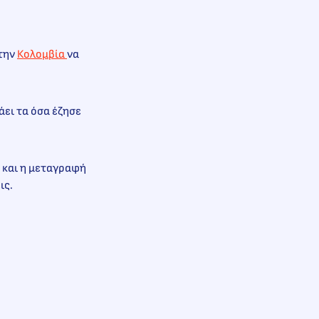
 την
Κολομβία
να
άει τα όσα έζησε
ε και η μεταγραφή
εις.