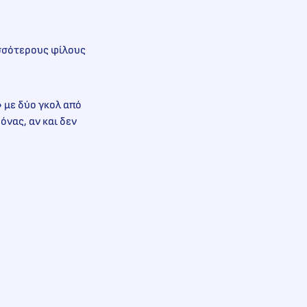
ισσότερους φίλους
 με δύο γκολ από
όνας, αν και δεν