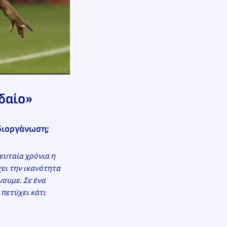
δαίο»
 διοργάνωση;
ευταία χρόνια η
χει την ικανότητα
νουμε. Σε ένα
πετύχει κάτι