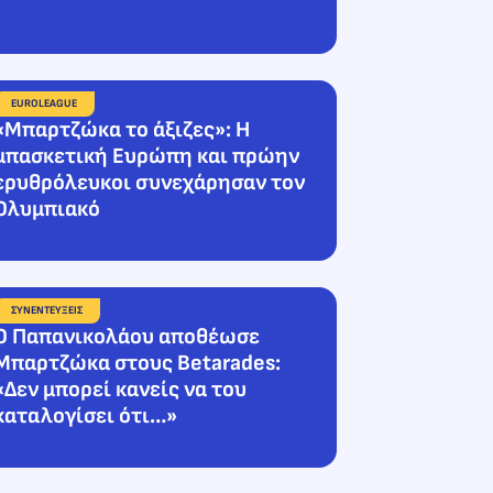
EUROLEAGUE
«Μπαρτζώκα το άξιζες»: Η
μπασκετική Ευρώπη και πρώην
ερυθρόλευκοι συνεχάρησαν τον
Ολυμπιακό
ΣΥΝΕΝΤΕΥΞΕΙΣ
Ο Παπανικολάου αποθέωσε
Μπαρτζώκα στους Betarades:
«Δεν μπορεί κανείς να του
καταλογίσει ότι…»