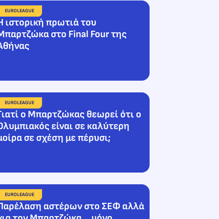
EUROLEAGUE
Η ιστορική πρωτιά του
Μπαρτζώκα στο Final Four της
Αθήνας
EUROLEAGUE
Γιατί ο Μπαρτζώκας θεωρεί ότι ο
Ολυμπιακός είναι σε καλύτερη
μοίρα σε σχέση με πέρυσι;
EUROLEAGUE
Παρέλαση αστέρων στο ΣΕΦ αλλά
για τον Μπαρτζώκα… μόνο