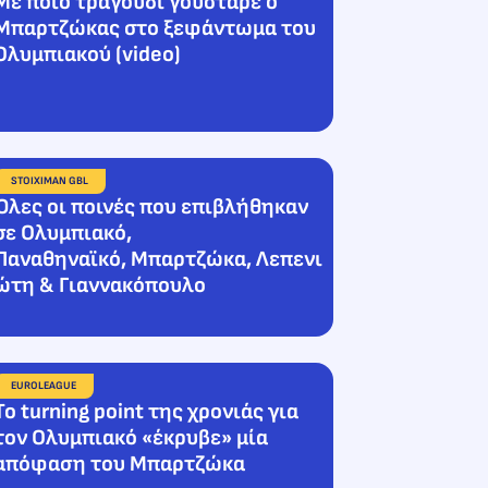
Με ποιο τραγούδι γούσταρε ο
Μπαρτζώκας στο ξεφάντωμα του
Ολυμπιακού (video)
STOIXIMAN GBL
Όλες οι ποινές που επιβλήθηκαν
σε Ολυμπιακό,
Παναθηναϊκό, Μπαρτζώκα, Λεπενι
ώτη & Γιαννακόπουλο
EUROLEAGUE
To turning point της χρονιάς για
τον Ολυμπιακό «έκρυβε» μία
απόφαση του Μπαρτζώκα