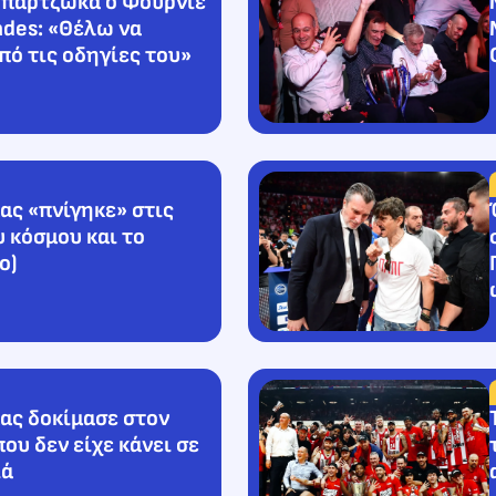
παρτζώκα ο Φουρνιέ
ades: «Θέλω να
ό τις οδηγίες του»
ς «πνίγηκε» στις
υ κόσμου και το
o)
ας δοκίμασε στον
που δεν είχε κάνει σε
ιά