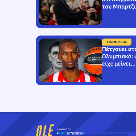
του Μπαρτζ
ΣΥΝΕΝΤΕΥΞΕΙΣ
Πέτγουει στ
Ολυμπιακό: 
είχε μείνει…