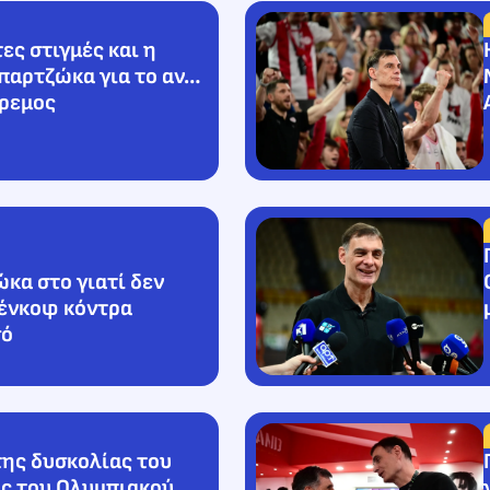
ες στιγμές και η
παρτζώκα για το αν…
ήρεμος
κα στο γιατί δεν
ζένκοφ κόντρα
σό
της δυσκολίας του
ς του Ολυμπιακού