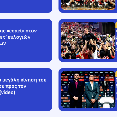
ς «εσαεί» στον
ετ’ ευλογιών
ων
ά μεγάλη κίνηση του
υ προς τον
video)