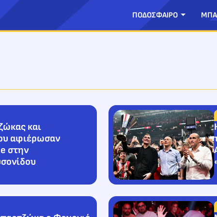
ΠΟΔΟΣΦΑΙΡΟ
ΜΠΑ
ζώκας και
ου αφιέρωσαν
ue στην
υσονίδου