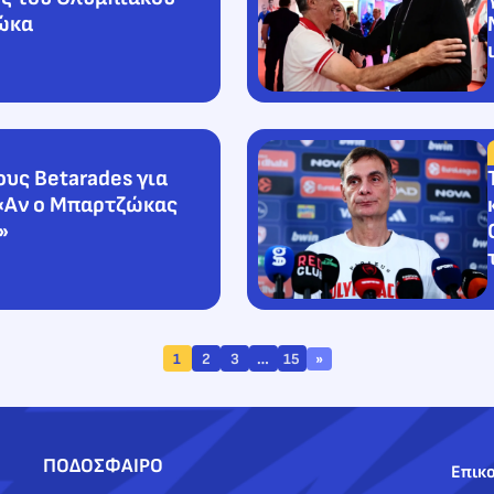
ώκα
ους Betarades για
«Αν ο Μπαρτζώκας
»
1
2
3
…
15
»
ΠΟΔΟΣΦΑΙΡΟ
Επικο