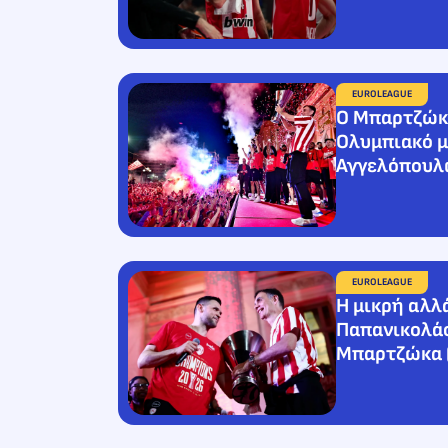
EUROLEAGUE
Ο Μπαρτζώκα
Ολυμπιακό μ
Αγγελόπουλ
EUROLEAGUE
Η μικρή αλλ
Παπανικολάο
Μπαρτζώκα (