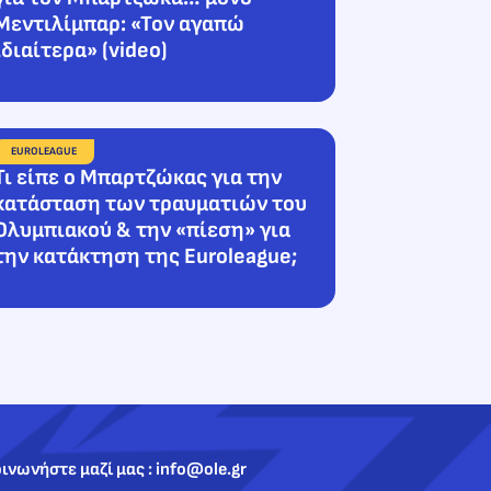
Μεντιλίμπαρ: «Τον αγαπώ
ιδιαίτερα» (video)
EUROLEAGUE
Τι είπε ο Μπαρτζώκας για την
κατάσταση των τραυματιών του
Ολυμπιακού & την «πίεση» για
την κατάκτηση της Euroleague;
ινωνήστε μαζί μας : info@ole.gr