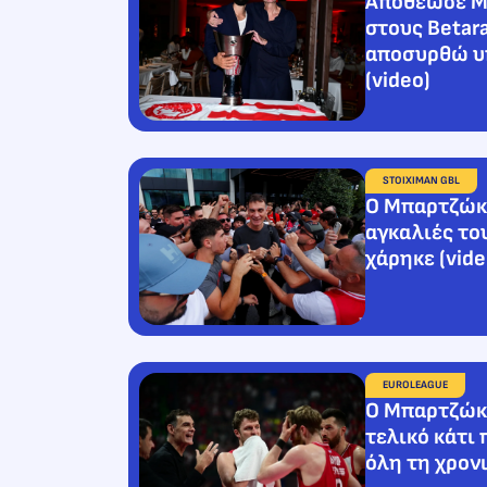
Αποθέωσε Μ
στους Betar
αποσυρθώ υπ
(video)
STOIXIMAN GBL
Ο Μπαρτζώκα
αγκαλιές το
χάρηκε (vide
EUROLEAGUE
Ο Μπαρτζώκ
τελικό κάτι 
όλη τη χρον