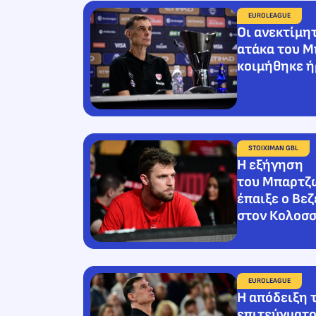
EUROLEAGUE
Οι ανεκτίμητ
ατάκα του Μ
κοιμήθηκε 
STOIXIMAN GBL
Η εξήγηση
του Μπαρτζώ
έπαιξε ο Βε
στον Κολοσ
EUROLEAGUE
Η απόδειξη 
επιτεύγματο