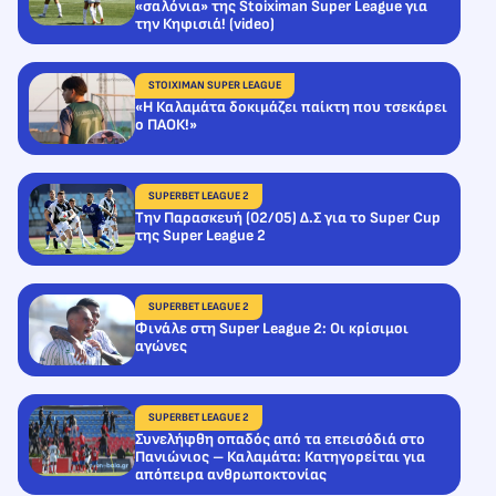
«σαλόνια» της Stoiximan Super League για
την Κηφισιά! (video)
STOIXIMAN SUPER LEAGUE
«Η Καλαμάτα δοκιμάζει παίκτη που τσεκάρει
ο ΠΑΟΚ!»
SUPERBET LEAGUE 2
Την Παρασκευή (02/05) Δ.Σ για το Super Cup
της Super League 2
SUPERBET LEAGUE 2
Φινάλε στη Super League 2: Οι κρίσιμοι
αγώνες
SUPERBET LEAGUE 2
Συνελήφθη οπαδός από τα επεισόδιά στο
Πανιώνιος – Καλαμάτα: Κατηγορείται για
απόπειρα ανθρωποκτονίας