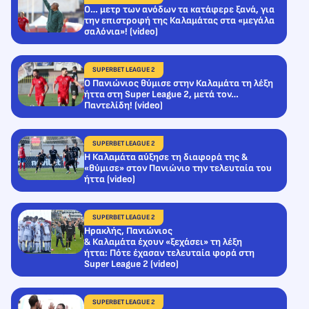
Ο… μετρ των ανόδων τα κατάφερε ξανά, για
την επιστροφή της Καλαμάτας στα «μεγάλα
σαλόνια»! (video)
SUPERBET LEAGUE 2
Ο Πανιώνιος θύμισε στην Καλαμάτα τη λέξη
ήττα στη Super League 2, μετά τον…
Παντελίδη! (video)
SUPERBET LEAGUE 2
Η Καλαμάτα αύξησε τη διαφορά της &
«θύμισε» στον Πανιώνιο την τελευταία του
ήττα (video)
SUPERBET LEAGUE 2
Hρακλής, Πανιώνιος
& Καλαμάτα έχουν «ξεχάσει» τη λέξη
ήττα: Πότε έχασαν τελευταία φορά στη
Super League 2 (video)
SUPERBET LEAGUE 2