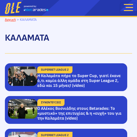
Μετάβαση
στο
περιεχόμενο
Αρχική
>
ΚΑΛΑΜΑΤΑ
ΚΑΛΑΜΑΤΑ
SUPERBET LEAGUE 2
Η Καλαμάτα πήρε το Super Cup, γιατί έκανε
ό,τι καμία άλλη ομάδα στη Super League 2,
εδώ και 15 μήνες! (video)
ΣΥΝΕΝΤΕΥΞΕΙΣ
O Αλέκος Βοσνιάδης στους Betarades: Το
«μυστικό» της επιτυχίας & η «ευχή» του για
την Καλαμάτα (video)
SUPERBET LEAGUE 2