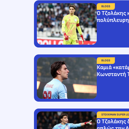
BLOGS
Ο Τζολάκης 
πολύπλευρη
BLOGS
Καμιά «κατά
Κωνσταντή 
STOIXIMAN SUPER L
Ο Τζολάκης 
απλώς την Α