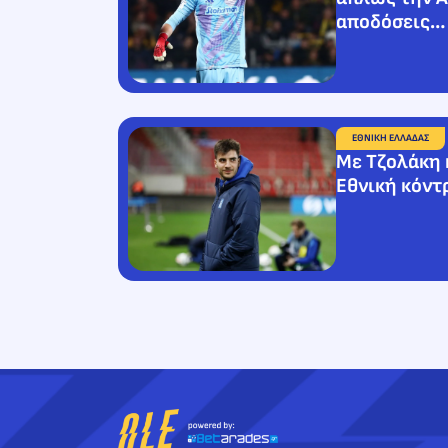
αποδόσεις… 
ΕΘΝΙΚΗ ΕΛΛΑΔΑΣ
Με Τζολάκη 
Εθνική κόντ