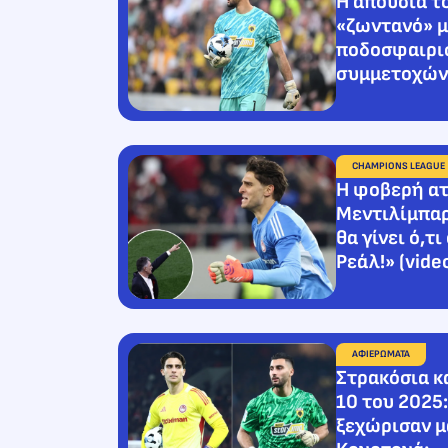
Η απουσία τ
«ζωντανό» μ
ποδοσφαιρισ
συμμετοχών
CHAMPIONS LEAGUE
Η φοβερή ατ
Μεντιλίμπαρ
θα γίνει ό,τι
Ρεάλ!» (vide
ΑΦΙΕΡΩΜΑΤΑ
Στρακόσια κ
10 του 2025:
ξεχώρισαν μ