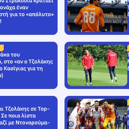
ου Στρακόσια κρατάει
ονάχα έναν
τή για το «απόλυτο»
!
άκα του
, στο «αν ο Τζολάκης
 ο Κασίγιας για τη
o)
αι Τζολάκης σε Top-
 Σε ποια λίστα
αζί με Ντοναρούμα-