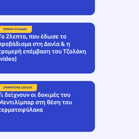
ΕΘΝΙΚΗ ΕΛΛΑΔΑΣ
Το 2λεπτο, που έδωσε το
προβάδισμα στη Δανία & η
τρομερή επέμβαση του Τζολάκη
(video)
CHAMPIONS LEAGUE
Τι δείχνουν οι δοκιμές του
Μεντιλίμπαρ στη θέση του
τερματοφύλακα