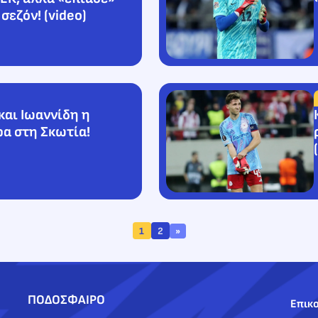
σεζόν! (video)
και Ιωαννίδη η
ρα στη Σκωτία!
1
2
»
ΠΟΔΟΣΦΑΙΡΟ
Επικο