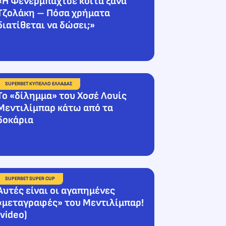
«Η Φενέρμπαχτσε κοιτά ξανά
Τζολάκη – Πόσα χρήματα
διατίθεται να δώσει;»
SUPERBET ΚΥΠΕΛΛΟ ΕΛΛΑΔΑΣ
Το «δίλημμα» του Χοσέ Λουίς
Μεντιλίμπαρ κάτω από τα
δοκάρια
SUPERBET SUPER CUP
Αυτές είναι οι αγαπημένες
«μεταγραφές» του Μεντιλίμπαρ!
(video)