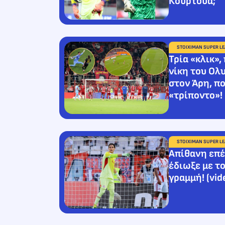
Κουρτουά;
STOIXIMAN SUPER L
Τρία «κλικ»,
νίκη του Ολ
στον Άρη, π
«τρίποντο»!
STOIXIMAN SUPER L
Απίθανη επέ
έδιωξε με τ
γραμμή! (vid