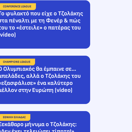
CONFERENCE LEAGUE
Το φυλακτό που είχε ο Τζολάκης
στα πέναλτι με τη Φενέρ & πώς
του το «έστειλε» ο πατέρας του
(video)
CHAMPIONS LEAGUE
O Ολυμπιακός θα έμπαινε σε…
μπελάδες, αλλά o Τζολάκης του
«εξασφάλισε» ένα καλύτερο
μέλλον στην Ευρώπη (video)
ΕΘΝΙΚΗ ΕΛΛΑΔΑΣ
Ξεκάθαρο μήνυμα ο Τζολάκης:
«Δεν έχει τελειώσει τίποτα!»