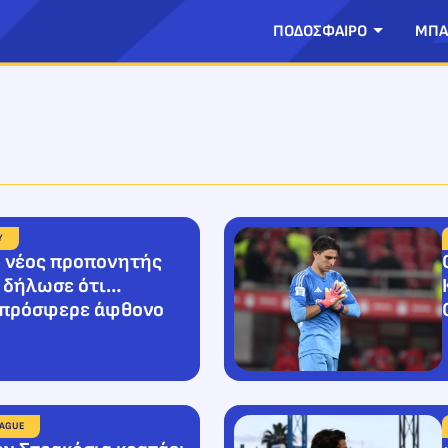
ΠΟΔΟΣΦΑΙΡΟ
ΜΠΑ
Υ
ο νέος προπονητής
 δήλωσε ότι…
ι πρόσφερε άφθονο
)
EAGUE