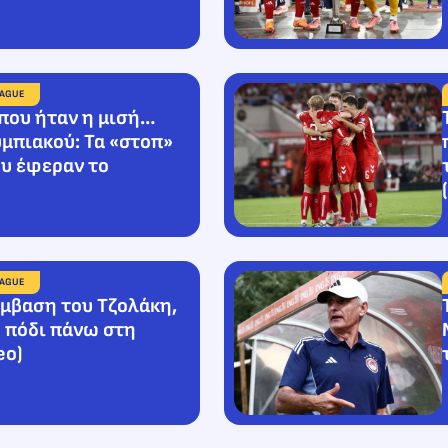
EAGUE
 που ήταν η μισή…
υμπιακού: Τα «στοπ»
ου έφεραν το
EAGUE
μβαση του Τζολάκη,
ο πόδι πάνω στη
eo)