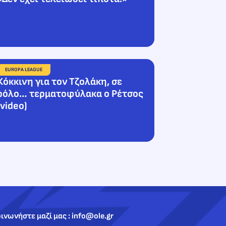
EUROPA LEAGUE
Κόκκινη για τον Τζολάκη, σε
ρόλο… τερματοφύλακα ο Ρέτσος
(video)
ινωνήστε μαζί μας : info@ole.gr