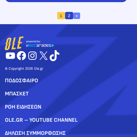
1
2
»
YouTube
Facebook
Instagram
X
TikTok
© Copyright 2026 Ole.gr
ΠΟΔΟΣΦΑΙΡΟ
ΜΠΑΣΚΕΤ
ΡΟΗ ΕΙΔΗΣΕΩΝ
OLE.GR – YOUTUBE CHANNEL
ΔΗΛΩΣΗ ΣΥΜΜΟΡΦΩΣΗΣ