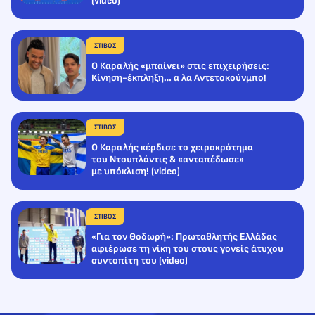
(video)
ΣΤΙΒΟΣ
Ο Καραλής «μπαίνει» στις επιχειρήσεις:
Κίνηση-έκπληξη… α λα Αντετοκούνμπο!
ΣΤΙΒΟΣ
Ο Καραλής κέρδισε το χειροκρότημα
του Ντουπλάντις & «ανταπέδωσε»
με υπόκλιση! (video)
ΣΤΙΒΟΣ
«Για τον Θοδωρή»: Πρωταθλητής Ελλάδας
αφιέρωσε τη νίκη του στους γονείς άτυχου
συντοπίτη του (video)