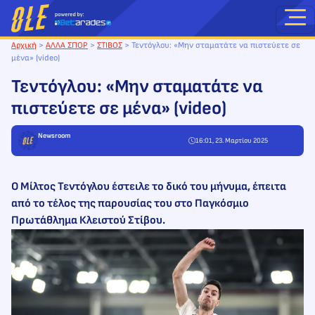
Μετάβαση
στο
περιεχόμενο
Αρχική
>
ΑΛΛΑ ΣΠΟΡ
>
ΣΤΙΒΟΣ
>
Τεντόγλου: «Μην σταματάτε να πιστεύετε σε
μένα» (video)
Τεντόγλου: «Μην σταματάτε να
πιστεύετε σε μένα» (video)
Newsroom
16:01, 23. Μαρτίου 2025
Ο Μίλτος Τεντόγλου έστειλε το δικό του μήνυμα, έπειτα
από το τέλος της παρουσίας του στο Παγκόσμιο
Πρωτάθλημα Κλειστού Στίβου.