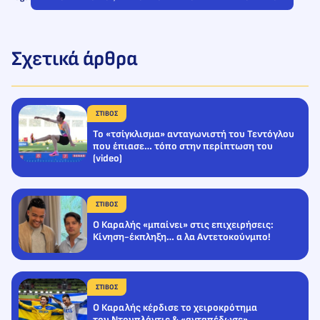
Σχετικά άρθρα
ΣΤΙΒΟΣ
Το «τσίγκλισμα» ανταγωνιστή του Τεντόγλου
που έπιασε… τόπο στην περίπτωση του
(video)
ΣΤΙΒΟΣ
Ο Καραλής «μπαίνει» στις επιχειρήσεις:
Κίνηση-έκπληξη… α λα Αντετοκούνμπο!
ΣΤΙΒΟΣ
Ο Καραλής κέρδισε το χειροκρότημα
του Ντουπλάντις & «ανταπέδωσε»