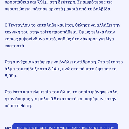
προσπάθεια και 7,91μ. στη δεύτερη. Σε αμφότερες τις
περιπτώσεις, πάτησε αρκετά μακριά από τη βαλβίδα.
Ο Τεντόγλου το κατάλαβε και έτσι, θέλησε να αλλάξει την
τεχνική του στην τρίτη προσπάθεια. Όμως τελικά ήταν
κάπως ριψοκίνδυνο αυτό, καθώς ήταν άκυρος για λίγα
εκατοστά.
Στη συνέχεια κατάφερε να βγάλει αντίδραση. Στο τέταρτο
άλμα του πήδηξε στα 8.14μ., ενώ στο πέμπτο έφτασε τα
8,09μ..
Στο έκτο και τελευταίο του άλμα, το οποίο φάνηκε καλό,
ήταν άκυρος για μόλις 0,5 εκατοστά και παρέμεινε στην
πέμπτη θέση.
Tags:
ΜΙΛΤΟΣ ΤΕΝΤΟΓΛΟΥ
, 
ΠΑΓΚΟΣΜΙΟ ΠΡΩΤΑΘΛΗΜΑ ΚΛΕΙΣΤΟΥ ΣΤΙΒΟΥ