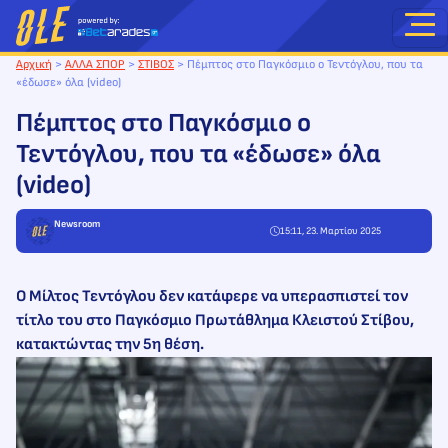
Μετάβαση
στο
περιεχόμενο
Αρχική
>
ΑΛΛΑ ΣΠΟΡ
>
ΣΤΙΒΟΣ
>
Πέμπτος στο Παγκόσμιο ο Τεντόγλου, που τα
«έδωσε» όλα (video)
Πέμπτος στο Παγκόσμιο ο
Τεντόγλου, που τα «έδωσε» όλα
(video)
Newsroom
15:11, 23. Μαρτίου 2025
Ο Μίλτος Τεντόγλου δεν κατάφερε να υπερασπιστεί τον
τίτλο του στο Παγκόσμιο Πρωτάθλημα Κλειστού Στίβου,
κατακτώντας την 5η θέση.