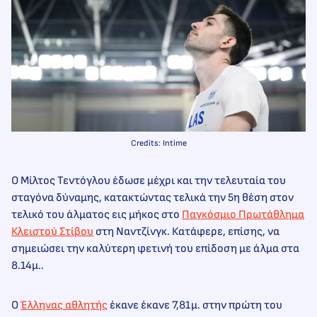
Credits: Intime
Ο Μίλτος Τεντόγλου έδωσε μέχρι και την τελευταία του
σταγόνα δύναμης, κατακτώντας τελικά την 5η θέση στον
τελικό του άλματος εις μήκος στο
Παγκόσμιο Πρωτάθλημα
Κλειστού Στίβου
στη Ναντζίνγκ. Κατάφερε, επίσης, να
σημειώσει την καλύτερη φετινή του επίδοση με άλμα στα
8.14μ..
Ο
Έλληνας αθλητής
έκανε έκανε 7,81μ. στην πρώτη του