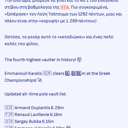
Την ίδια ώρα, μπόρεσε να γίνει και το Νο.1 του ελληνικού
στίβου στη βαθμολογία της
ΙFFA
. Πιο συγκεκριμένα,
«ξεπέρασε» τον Λούη Τσάτουμα των 1282 πόντων, μιας και
πλέον είναι στην «κορυφή» με 1.289 πόντους!
Ωστόσο, το ρεκόρ αυτό το «καταδιώκει» και ένας πολύ
καλός του φίλος.
The fourth highest vaulter in history! 🤯
Emmanouil Karalis 🇬🇷 clears 6️⃣.0️⃣8️⃣m at the Greek
Championships! 🚀
Updated all-time pole vault list:
🇸🇪 Armand Duplantis 6.28m
🇫🇷 Renaud Lavillenie 6.16m
🇺🇦 Sergey Bubka 6.15m