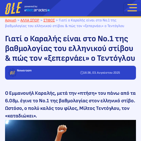
Μετάβαση
στο
περιεχόμενο
Αρχική
>
ΑΛΛΑ ΣΠΟΡ
>
ΣΤΙΒΟΣ
>
Γιατί ο Καραλής είναι στο Νο.1 της
βαθμολογίας του ελληνικού στίβου & πώς τον «ξεπερνάει» ο Τεντόγλου
Γιατί ο Καραλής είναι στο Νο.1 της
βαθμολογίας του ελληνικού στίβου
& πώς τον «ξεπερνάει» ο Τεντόγλου
Newsroom
16:36, 03. Αυγούστου 2025
Ο Εμμανουήλ Καραλής, μετά την «πτήση» του πάνω από τα
6.08μ. έγινε το Νο.1 της βαθμολογίας στον ελληνικό στίβο.
Ωστόσο, ο πολύ καλός του φίλος, Μίλτος Τεντόγλου, τον
«καταδιώκει».