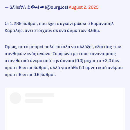
— Sʎllıs∀Λ ⚓☘️🚜👑 (@ourg1os)
August 2, 2025
Oι 1.289 βαθμοί, που έχει συγκεντρώσει ο Εμμανουήλ
Καραλής, αντιστοιχούν σε ένα άλμα των 8.69μ.
Όμως, αυτό μπορεί πολύ εύκολα να αλλάξει, εξαιτίας των
συνθηκών ενός αγώνα. Σύμφωνα με τους κανονισμούς
στον θετικό άνεμο από την άπνοια (0.0) μέχρι το +2.0 δεν
προστίθενται βαθμοί, αλλά για κάθε 0.1 αρνητικού ανέμου
προστίθενται 0.6 βαθμοί.