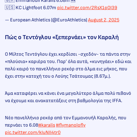
🇬🇷 Emmanouil Karalis 6.08m 🆕
🇺🇸 KC Lightfoot 6.07m
pic.twitter.com/2RsX1pOI39
— European Athletics (@EuroAthletics)
August 2, 2025
Πώς o Τεντόγλου «ξεπερνάει» τον Καραλή
Ο Μίλτος Τεντόγλου έχει κερδίσει -σχεδόν- τα πάντα στην
«πλούσια» καριέρα του. Παρ’ όλα αυτά, «κυνηγάει» εδώ και
πολύ καιρό το πανελλήνιο ρεκόρ στο άλμα εις μήκος, που
έχει στην κατοχή του ο Λούης Τσάτουμας (8.67μ.).
Άμα καταφέρει να κάνει ένα μεγαλύτερο άλμα πολύ πιθανό
να έχουμε και ανακατατάξεις στη βαθμολογία της IFFA.
Νέο πανελλήνιο ρεκόρ από τον Εμμανουήλ Καραλής, που
περνάει το 6.08
#karalis
#flymanolofly
pic.twitter.com/kIuNII4tr0