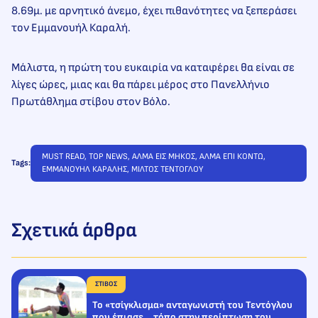
8.69μ. με αρνητικό άνεμο, έχει πιθανότητες να ξεπεράσει
τον Εμμανουήλ Καραλή.
Μάλιστα, η πρώτη του ευκαιρία να καταφέρει θα είναι σε
λίγες ώρες, μιας και θα πάρει μέρος στο Πανελλήνιο
Πρωτάθλημα στίβου στον Βόλο.
MUST READ
, 
TOP NEWS
, 
ΑΛΜΑ ΕΙΣ ΜΗΚΟΣ
, 
ΑΛΜΑ ΕΠΙ ΚΟΝΤΩ
, 
Tags:
ΕΜΜΑΝΟΥΗΛ ΚΑΡΑΛΗΣ
, 
ΜΙΛΤΟΣ ΤΕΝΤΟΓΛΟΥ
Σχετικά άρθρα
ΣΤΙΒΟΣ
Το «τσίγκλισμα» ανταγωνιστή του Τεντόγλου
που έπιασε… τόπο στην περίπτωση του