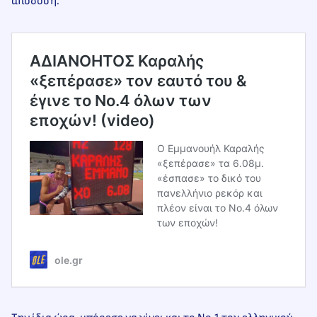
απόδοση.
ΑΔΙΑΝΟΗΤΟΣ Καραλής
«ξεπέρασε» τον εαυτό του &
έγινε το Νο.4 όλων των
εποχών! (video)
Ο Εμμανουήλ Καραλής
«ξεπέρασε» τα 6.08μ.
«έσπασε» το δικό του
πανελλήνιο ρεκόρ και
πλέον είναι το Νο.4 όλων
των εποχών!
ole.gr