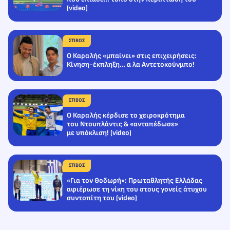
(video)
ΣΤΙΒΟΣ
Ο Καραλής «μπαίνει» στις επιχειρήσεις:
Κίνηση-έκπληξη… α λα Αντετοκούνμπο!
ΣΤΙΒΟΣ
Ο Καραλής κέρδισε το χειροκρότημα
του Ντουπλάντις & «ανταπέδωσε»
με υπόκλιση! (video)
ΣΤΙΒΟΣ
«Για τον Θοδωρή»: Πρωταθλητής Ελλάδας
αφιέρωσε τη νίκη του στους γονείς άτυχου
συντοπίτη του (video)