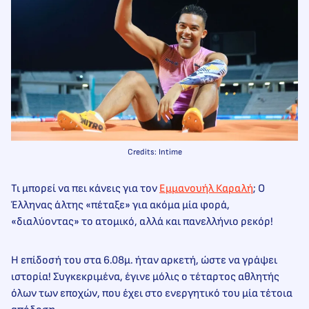
Credits: Intime
Τι μπορεί να πει κάνεις για τον
Εμμανουήλ Καραλή
; Ο
Έλληνας άλτης «πέταξε» για ακόμα μία φορά,
«διαλύοντας» το ατομικό, αλλά και πανελλήνιο ρεκόρ!
Η επίδοσή του στα 6.08μ. ήταν αρκετή, ώστε να γράψει
ιστορία! Συγκεκριμένα, έγινε μόλις ο τέταρτος αθλητής
όλων των εποχών, που έχει στο ενεργητικό του μία τέτοια