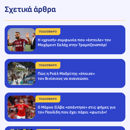
Σχετικά άρθρα
ΠΟΔΟΣΦΑΙΡΟ
H «χρυσή» συμφωνία που «έστειλε» τον
Μοχάμεντ Σαλάχ στην Τραμπζονσπόρ!
ΠΟΔΟΣΦΑΙΡΟ
Πώς η Ρεάλ Μαδρίτης «έπεισε»
τον Βινίσιους να ανανεώσει
ΠΟΔΟΣΦΑΙΡΟ
Ο Μάρκο Σίλβα «απάντησε» στις φήμες για
τον Παυλίδη που έχει πάρει «φωτιά»!