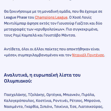
Θα ξεκινήσουμε με τη μοναδική ομάδα, που θα έχουμε σε
League Phase του
Champions League
. O Χοσέ Λουίς
Μεντιλίμπαρ άφησε εκτός τον Γιουσούφ Γιαζίτσι και δύο
μεταγραφές των «ερυθρολεύκων». Πιο συγκεκριμένα,
τους Ρεμί Καμπελά και Γουστάβο Μάντσα.
Αντίθετα, όλοι οι άλλοι παίκτες που αποκτήθηκαν είναι
«μέσα», συμπεριλαμβανομένου και τον
Ντανιέλ Ποντένσε
.
Aναλυτικά, η ευρωπαϊκή λίστα του
Ολυμπιακού:
Πασχαλάκης, Τζολάκης, Ορτέγκα, Μπιανκόν, Πιρόλα,
Καλογερόπουλος, Κοστίνια, Ροντινέι, Ρέτσος, Μπρούνο,
Νασιμέντο, Γκαρθία, Σιπιόνι, Τσικίνιο, Έσε, Λιατσικούρας,