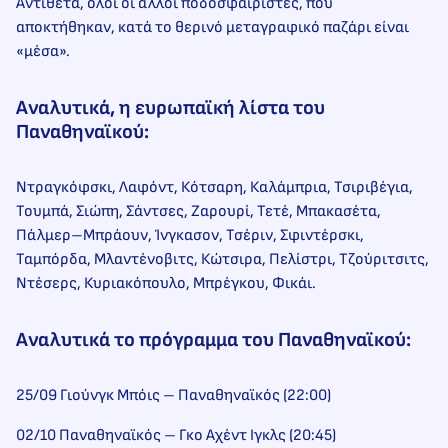
Αντίθετα, όλοι οι άλλοι ποδοσφαιριστές, που
αποκτήθηκαν, κατά το θερινό μεταγραφικό παζάρι είναι
«μέσα».
Αναλυτικά, η ευρωπαϊκή λίστα του
Παναθηναϊκού:
Ντραγκόφσκι, Λαφόντ, Κότσαρη, Καλάμπρια, Τσιριβέγια,
Τουμπά, Σιώπη, Σάντσες, Ζαρουρί, Τετέ, Μπακασέτα,
Πάλμερ–Μπράουν, Ίνγκασον, Τσέριν, Σφιντέρσκι,
Ταμπόρδα, Μλαντένοβιτς, Κώτσιρα, Πελίστρι, Τζούριτσιτς,
Ντέσερς, Κυριακόπουλο, Μπρέγκου, Φικάι.
Αναλυτικά το πρόγραμμα του Παναθηναϊκού:
25/09 Γιούνγκ Μπόις – Παναθηναϊκός (22:00)
02/10 Παναθηναϊκός – Γκο Αχέντ Ιγκλς (20:45)