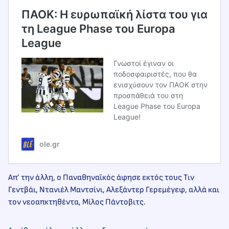
ΠΑΟΚ: Η ευρωπαϊκή λίστα του για
τη League Phase του Europa
League
Γνωστοί έγιναν οι
ποδοσφαιριστές, που θα
ενισχύσουν τον ΠΑΟΚ στην
προσπάθειά του στη
League Phase του Europa
League!
ole.gr
Απ’ την άλλη, ο Παναθηναϊκός άφησε εκτός τους Τιν
Γεντβάι, Ντανιέλ Μαντσίνι, Αλεξάντερ Γερεμέγεφ, αλλά και
τον νεοαπκτηθέντα, Μίλος Πάντοβιτς.