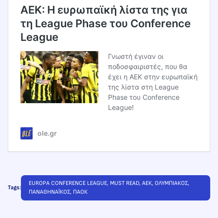
ΑΕΚ: Η ευρωπαϊκή λίστα της για
τη League Phase του Conference
League
Γνωστή έγιναν οι
ποδοσφαιριστές, που θα
έχει η ΑΕΚ στην ευρωπαϊκή
της λίστα στη League
Phase του Conference
League!
ole.gr
EUROPA CONFERENCE LEAGUE
, 
MUST READ
, 
ΑΕΚ
, 
ΟΛΥΜΠΙΑΚΟΣ
, 
Tags:
ΠΑΝΑΘΗΝΑΪΚΟΣ
, 
ΠΑΟΚ