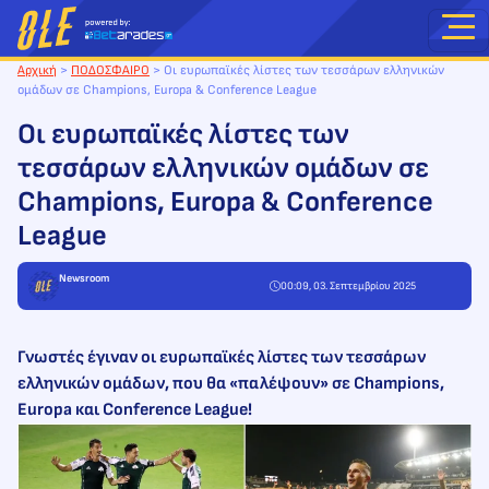
Μετάβαση
στο
περιεχόμενο
Αρχική
>
ΠΟΔΟΣΦΑΙΡΟ
>
Οι ευρωπαϊκές λίστες των τεσσάρων ελληνικών
ομάδων σε Champions, Europa & Conference League
Οι ευρωπαϊκές λίστες των
τεσσάρων ελληνικών ομάδων σε
Champions, Europa & Conference
League
Newsroom
00:09, 03. Σεπτεμβρίου 2025
Γνωστές έγιναν οι ευρωπαϊκές λίστες των τεσσάρων
ελληνικών ομάδων, που θα «παλέψουν» σε Champions,
Europa και Conference League!