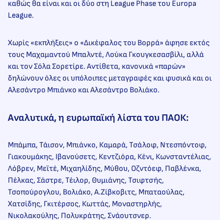
καθώς θα είναι και οι δύο στη League Phase του Europa
League.
Χωρίς «εκπλήξεις» ο «Δικέφαλος του Βορρά» άφησε εκτός
τους Μαχαμαντού Μπαλντέ, Λούκα Γκουγκεσασβίλι, αλλά
και τον Σόλα Σορετίρε. Αντίθετα, κανονικά «παρών»
δηλώνουν όλες οι υπόλοιπες μεταγραφές και φυσικά και οι
Αλεσάντρο Μπιάνκο και Αλεσάντρο Βολιάκο.
Αναλυτικά, η ευρωπαϊκή λίστα του ΠΑΟΚ:
Μπάμπα, Τάισον, Μπιάνκο, Καμαρά, Τσάλοφ, Ντεσπόντοφ,
Γιακουμάκης, Ιβανούσετς, Κεντζιόρα, Κένι, Κωνσταντέλιας,
Λόβρεν, Μεϊτέ, Μιχαηλίδης, Μύθου, Οζντόεφ, Παβλένκα,
Πέλκας, Σάστρε, Τέιλορ, Θυμιάνης, Τσιφτσής,
Τσοπούρογλου, Βολιάκο, Α.Ζίβκοβιτς, Μπαταούλας,
Χατσίδης, Γκιτέρσος, Κωττάς, Μοναστηρλής,
Νικολακούλης, Πολυκράτης, Σνάουτσνερ.