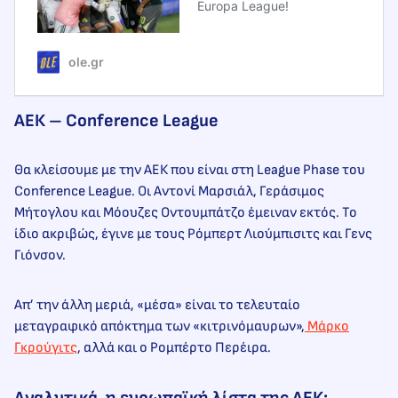
Europa League!
ole.gr
ΑΕΚ – Conference League
Θα κλείσουμε με την ΑΕΚ που είναι στη League Phase του
Conference League. Οι Αντονί Μαρσιάλ, Γεράσιμος
Μήτογλου και Μόουζες Οντουμπάτζο έμειναν εκτός. Το
ίδιο ακριβώς, έγινε με τους Ρόμπερτ Λιούμπισιτς και Γενς
Γιόνσον.
Απ’ την άλλη μεριά, «μέσα» είναι το τελευταίο
μεταγραφικό απόκτημα των «κιτρινόμαυρων»,
Μάρκο
Γκρούγιτς
, αλλά και ο Ρομπέρτο Περέιρα.