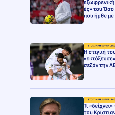
εξωφρενική 
ές» του Όσο
που ήρθε με
STOIXIMAN SUPER LEA
H στιγμή το
«εκτόξευσε»
σεζόν την ΑΕ
STOIXIMAN SUPER LEA
Τι «δείχνει»
του Κρίστιαν