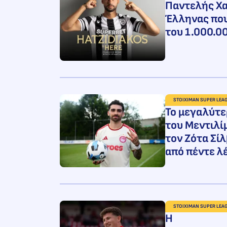
Παντελής Χα
Έλληνας που
του 1.000.0
STOIXIMAN SUPER LEA
Το μεγαλύτε
του Μεντιλί
τον Ζότα Σί
από πέντε λέ
STOIXIMAN SUPER LEA
Η