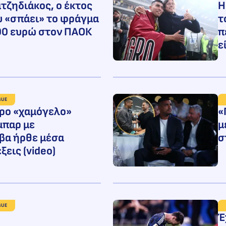
τζηδιάκος, ο έκτος
Η
 «σπάει» το φράγμα
τ
00 ευρώ στον ΠΑΟΚ
π
ε
GUE
ρο «χαμόγελο»
«
μπαρ με
μ
λβα ήρθε μέσα
σ
ξεις (video)
GUE
Έ