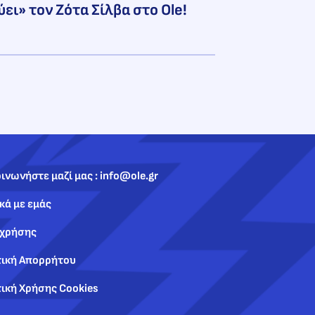
ύει» τον Ζότα Σίλβα στο Ole!
ινωνήστε μαζί μας : info@ole.gr
κά με εμάς
 χρήσης
τική Απορρήτου
ική Χρήσης Cookies