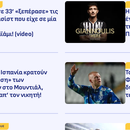
ε 33’ «ξεπέρασε» τις
Η
σίστ που είχε σε μία
έ
τ
ϊάμι! (video)
Π
 Ισπανία κρατούν
Τ
οση» των
Φ
 στο Μουντιάλ,
δ
απ’ τον νικητή!
τ
GUE