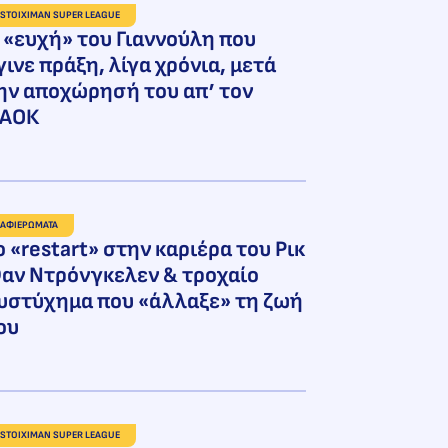
STOIXIMAN SUPER LEAGUE
 «ευχή» του Γιαννούλη που
γινε πράξη, λίγα χρόνια, μετά
ην αποχώρησή του απ’ τον
ΑΟΚ
ΑΦΙΕΡΩΜΑΤΑ
ο «restart» στην καριέρα του Ρικ
αν Ντρόνγκελεν & τροχαίο
υστύχημα που «άλλαξε» τη ζωή
ου
STOIXIMAN SUPER LEAGUE