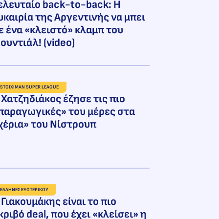
ελευταίο back-to-back: Η
υκαιρία της Αργεντινής να μπει
ε ένα «κλειστό» κλαμπ του
ουντιάλ! (video)
STOIXIMAN SUPER LEAGUE
 Χατζηδιάκος έζησε τις πιο
παραγωγικές» του μέρες στα
χέρια» του Νίστρουπ
ΕΛΛΗΝΕΣ ΕΞΩΤΕΡΙΚΟΥ
 Γιακουμάκης είναι το πιο
κριβό deal, που έχει «κλείσει» η