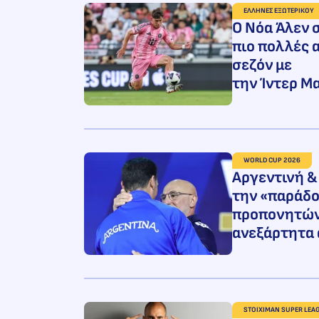
ΕΛΛΗΝΕΣ ΕΞΩΤΕΡΙΚΟΥ
O Nόα Άλεν σ
πιο πολλές α
σεζόν με
την Ίντερ Μα
WORLD CUP 2026
Αργεντινή &
την «παράδ
προπονητών
ανεξάρτητα 
STOIXIMAN SUPER LEA