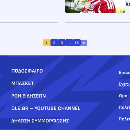
λ
1
2
3
…
15
»
ΠΟΔΟΣΦΑΙΡΟ
Επικο
ΜΠΑΣΚΕΤ
Σχετι
ΡΟΗ ΕΙΔΗΣΕΩΝ
Όροι
Πολι
OLE.GR – YOUTUBE CHANNEL
Πολιτ
ΔΗΛΩΣΗ ΣΥΜΜΟΡΦΩΣΗΣ