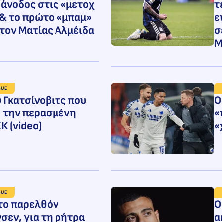
άνοδος στις «μετοχ
τ
 & το πρώτο «μπαμ»
ε
 τον Ματίας Αλμέιδα
σ
Μ
GUE
υ Γκατσίνοβιτς που
O
 την περασμένη
«
Κ (video)
«
GUE
 το παρελθόν
Ο
σεν, για τη ρήτρα
α