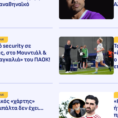
Παναθηναϊκό
Α
GUE
ό security σε
Τ
ς, στο Μουντιάλ &
«
αγκαλιά» του ΠΑΟΚ!
ο
ε
GUE
κός «χάρτης»
«
ιμπάλτα δεν έχει…
ή
π