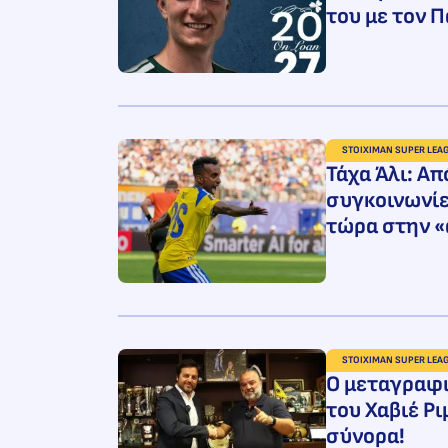
του με τον 
STOIXIMAN SUPER LEA
Τάχα Άλι: Απ
συγκοινωνίε
τώρα στην «
STOIXIMAN SUPER LEA
O μεταγραφι
του Χαβιέ Ρ
σύνορα!