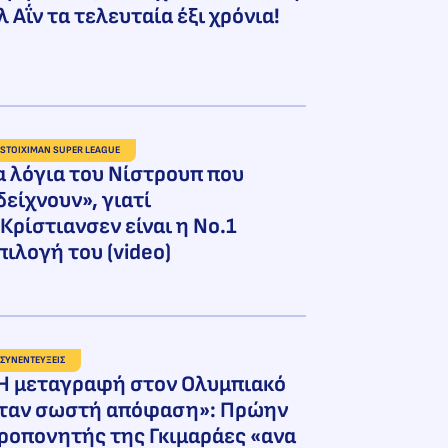
λ Αΐν τα τελευταία έξι χρόνια!
STOIXIMAN SUPER LEAGUE
α λόγια του Νίστρουπ που
δείχνουν», γιατί
 Κρίστιανσεν είναι η Νο.1
πιλογή του (video)
ΣΥΝΕΝΤΕΥΞΕΙΣ
Η μεταγραφή στον Ολυμπιακό
ταν σωστή απόφαση»: Πρώην
ροπονητής της Γκιμαράες «ανα