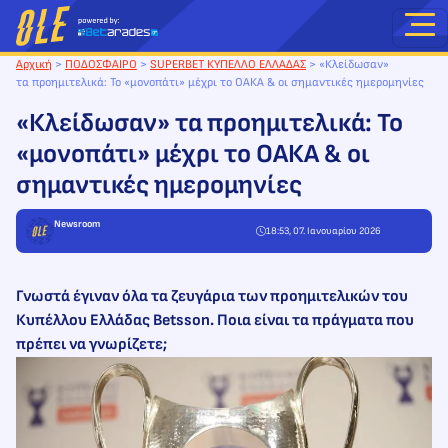
Μετάβαση
στο
περιεχόμενο
Αρχική
>
ΠΟΔΟΣΦΑΙΡΟ
>
SUPERBET ΚΥΠΕΛΛΟ ΕΛΛΑΔΑΣ
>
«Κλείδωσαν»
τα προημιτελικά: Το «μονοπάτι» μέχρι το ΟΑΚΑ & οι σημαντικές ημερομηνίες
«Κλείδωσαν» τα προημιτελικά: Το
«μονοπάτι» μέχρι το ΟΑΚΑ & οι
σημαντικές ημερομηνίες
Newsroom
18:53, 07. Ιανουαρίου 2026
Γνωστά έγιναν όλα τα ζευγάρια των προημιτελικών του
Κυπέλλου Ελλάδας Betsson. Ποια είναι τα πράγματα που
πρέπει να γνωρίζετε;