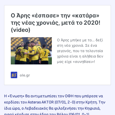
O Άρης «έσπασε» την «κατάρα»
της νέας χρονιάς, μετά το 2020!
(video)
Ο Άρης μπήκε με το… δεξί
στη νέα χρονιά. Σε ένα
γεγονός, που τα τελευταία
χρόνια είναι η αλήθεια δεν
μας είχε «συνηθίσει»!
ole.gr
Η «Ένωση» θα αντιμετωπίσει τον ΟΦΗ που μπόρεσε να
κερδίσει τον Asteras AKTOR (07/01, 2-0) στην Κρήτη. Την
ίδια ώρα, ο Λεβαδειακός θα φιλοξενήσει την Κηφισιά,
αφού κέρδισε στην έδρα του Βόλου (06/01, 0-1).