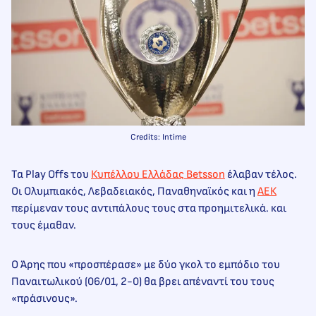
Credits: Intime
Τα Play Offs του
Κυπέλλου Ελλάδας Betsson
έλαβαν τέλος.
Οι Ολυμπιακός, Λεβαδειακός, Παναθηναϊκός και η
ΑΕΚ
περίμεναν τους αντιπάλους τους στα προημιτελικά. και
τους έμαθαν.
Ο Άρης που «προσπέρασε» με δύο γκολ το εμπόδιο του
Παναιτωλικού (06/01, 2-0) θα βρει απέναντί του τους
«πράσινους».