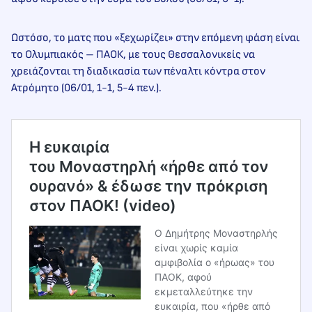
Ωστόσο, το ματς που «ξεχωρίζει» στην επόμενη φάση είναι
το Ολυμπιακός – ΠΑΟΚ, με τους Θεσσαλονικείς να
χρειάζονται τη διαδικασία των πέναλτι κόντρα στον
Ατρόμητο (06/01, 1-1, 5-4 πεν.).
H ευκαιρία
του Μοναστηρλή «ήρθε από τον
ουρανό» & έδωσε την πρόκριση
στον ΠΑΟΚ! (video)
Ο Δημήτρης Μοναστηρλής
είναι χωρίς καμία
αμφιβολία ο «ήρωας» του
ΠΑΟΚ, αφού
εκμεταλλεύτηκε την
ευκαιρία, που «ήρθε από