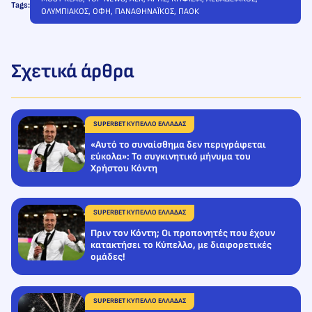
Tags:
ΟΛΥΜΠΙΑΚΟΣ
, 
ΟΦΗ
, 
ΠΑΝΑΘΗΝΑΪΚΟΣ
, 
ΠΑΟΚ
Σχετικά άρθρα
SUPERBET ΚΥΠΕΛΛΟ ΕΛΛΑΔΑΣ
«Αυτό το συναίσθημα δεν περιγράφεται
εύκολα»: Το συγκινητικό μήνυμα του
Χρήστου Κόντη
SUPERBET ΚΥΠΕΛΛΟ ΕΛΛΑΔΑΣ
Πριν τον Κόντη; Οι προπονητές που έχουν
κατακτήσει το Κύπελλο, με διαφορετικές
ομάδες!
SUPERBET ΚΥΠΕΛΛΟ ΕΛΛΑΔΑΣ