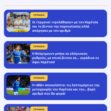
ΓΕΡΜΑΝΙΑ
Οι Γερμανοί «τρελάθηκαν» με τον Καρέτσα
και το βίντεο της παρουσίασης αλλά
απόρησαν με τον αριθμό
ΓΕΡΜΑΝΙΑ
Η Ντόρτμουντ μπήκε σε ελληνικούς
ρυθμούς, με επικό βίντεο σε… γυράδικο εν
όψει Καρέτσα!
ΓΕΡΜΑΝΙΑ
Η «Bild» αποκαλύπτει τις λεπτομέρειες της
μεταγραφής του Καρέτσα και τον… βαρύ
αριθμό που θα φορά!
ΓΕΡΜΑΝΙΑ