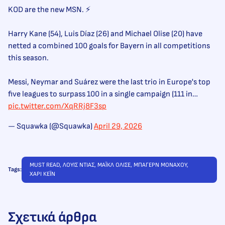
KOD are the new MSN. ⚡️
Harry Kane (54), Luis Díaz (26) and Michael Olise (20) have
netted a combined 100 goals for Bayern in all competitions
this season.
Messi, Neymar and Suárez were the last trio in Europe's top
five leagues to surpass 100 in a single campaign (111 in…
pic.twitter.com/XqRRj8F3sp
— Squawka (@Squawka)
April 29, 2026
MUST READ
, 
ΛΟΥΙΣ ΝΤΙΑΣ
, 
ΜΑΪΚΛ ΟΛΙΣΕ
, 
ΜΠΑΓΕΡΝ ΜΟΝΑΧΟΥ
, 
Tags:
ΧΑΡΙ ΚΕΪΝ
Σχετικά άρθρα