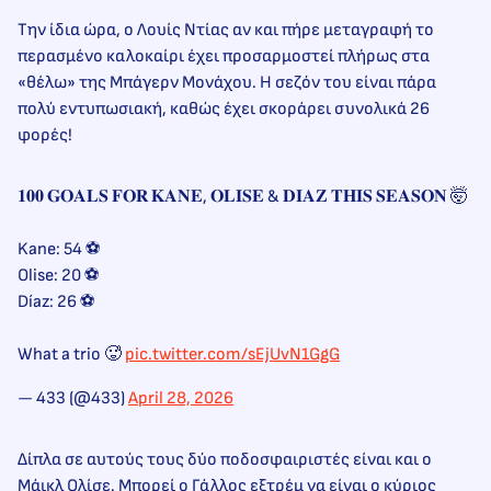
Την ίδια ώρα, ο Λουίς Ντίας αν και πήρε μεταγραφή το
περασμένο καλοκαίρι έχει προσαρμοστεί πλήρως στα
«θέλω» της Μπάγερν Μονάχου. Η σεζόν του είναι πάρα
πολύ εντυπωσιακή, καθώς έχει σκοράρει συνολικά 26
φορές!
𝟏𝟎𝟎 𝐆𝐎𝐀𝐋𝐒 𝐅𝐎𝐑 𝐊𝐀𝐍𝐄, 𝐎𝐋𝐈𝐒𝐄 & 𝐃𝐈𝐀𝐙 𝐓𝐇𝐈𝐒 𝐒𝐄𝐀𝐒𝐎𝐍 🤯
Kane: 54 ⚽
Olise: 20 ⚽
Díaz: 26 ⚽
What a trio 🥵
pic.twitter.com/sEjUvN1GgG
— 433 (@433)
April 28, 2026
Δίπλα σε αυτούς τους δύο ποδοσφαιριστές είναι και ο
Μάικλ Ολίσε. Μπορεί ο Γάλλος εξτρέμ να είναι ο κύριος