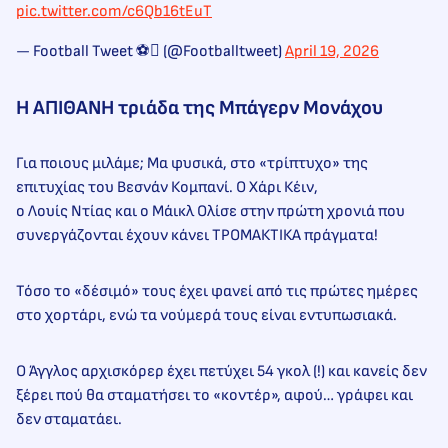
pic.twitter.com/c6Qb16tEuT
— Football Tweet ⚽ (@Footballtweet)
April 19, 2026
Η ΑΠΙΘΑΝΗ τριάδα της Μπάγερν Μονάχου
Για ποιους μιλάμε; Μα φυσικά, στο «τρίπτυχο» της
επιτυχίας του Βεσνάν Κομπανί. Ο Χάρι Κέιν,
ο Λουίς Ντίας και ο Μάικλ Ολίσε στην πρώτη χρονιά που
συνεργάζονται έχουν κάνει ΤΡΟΜΑΚΤΙΚΑ πράγματα!
Τόσο το «δέσιμό» τους έχει φανεί από τις πρώτες ημέρες
στο χορτάρι, ενώ τα νούμερά τους είναι εντυπωσιακά.
Ο Άγγλος αρχισκόρερ έχει πετύχει 54 γκολ (!) και κανείς δεν
ξέρει πού θα σταματήσει το «κοντέρ», αφού… γράφει και
δεν σταματάει.