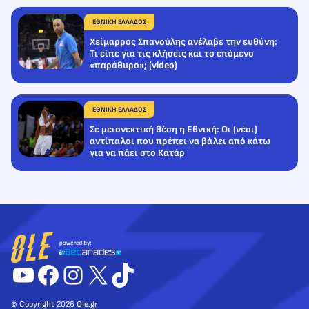
ΕΘΝΙΚΗ ΕΛΛΑΔΟΣ
Χείμαρρος Σπανούλης ανέλαβε την ευθύνη:
Τι είπε για τις κλήσεις και το επόμενο
«παράθυρο»; (video)
ΕΘΝΙΚΗ ΕΛΛΑΔΟΣ
Σε μειονεκτική θέση η Εθνική: Οι (νέοι)
αντίπαλοι που πρέπει να βάλει από κάτω
για να πάει στο Κατάρ
YouTube
Facebook
Instagram
X
TikTok
© Copyright 2026 Ole.gr