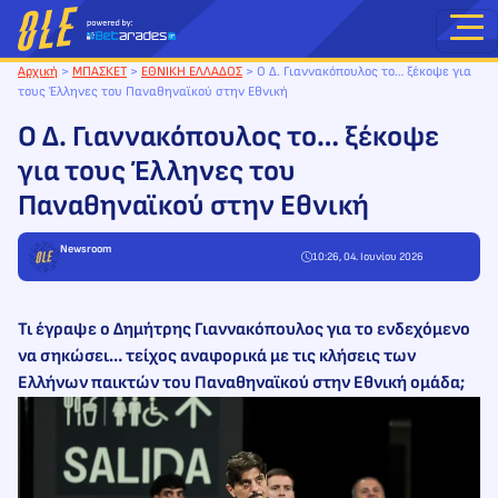
Μετάβαση
στο
περιεχόμενο
Αρχική
>
ΜΠΑΣΚΕΤ
>
ΕΘΝΙΚΗ ΕΛΛΑΔΟΣ
>
Ο Δ. Γιαννακόπουλος το… ξέκοψε για
τους Έλληνες του Παναθηναϊκού στην Εθνική
Ο Δ. Γιαννακόπουλος το… ξέκοψε
για τους Έλληνες του
Παναθηναϊκού στην Εθνική
Newsroom
10:26, 04. Ιουνίου 2026
Τι έγραψε ο Δημήτρης Γιαννακόπουλος για το ενδεχόμενο
να σηκώσει… τείχος αναφορικά με τις κλήσεις των
Ελλήνων παικτών του Παναθηναϊκού στην Εθνική ομάδα;