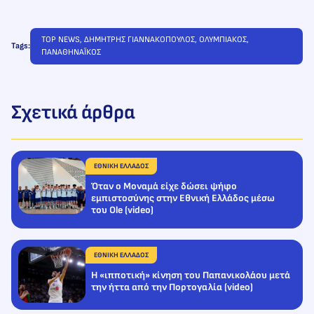
TOP NEWS
, 
ΔΗΜΗΤΡΗΣ ΓΙΑΝΝΑΚΟΠΟΥΛΟΣ
, 
ΟΛΥΜΠΙΑΚΟΣ
, 
Tags:
ΠΑΝΑΘΗΝΑΪΚΟΣ
Σχετικά άρθρα
ΕΘΝΙΚΗ ΕΛΛΑΔΟΣ
Όταν ο Μοναμά είχε δώσει ψήφο
εμπιστοσύνης στην Εθνική Ελλάδος μέσω
του Ole (video)
ΕΘΝΙΚΗ ΕΛΛΑΔΟΣ
Η «ιπποτική» κίνηση του Παπανικολάου μετά
την ήττα από την Πορτογαλία (video)