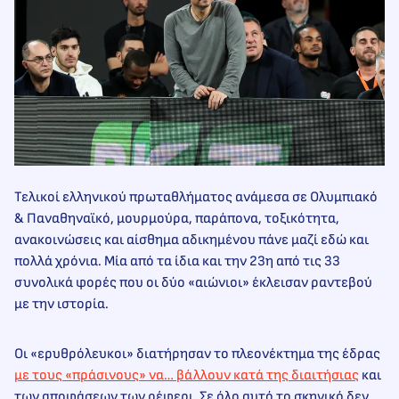
Τελικοί ελληνικού πρωταθλήματος ανάμεσα σε Ολυμπιακό
& Παναθηναϊκό, μουρμούρα, παράπονα, τοξικότητα,
ανακοινώσεις και αίσθημα αδικημένου πάνε μαζί εδώ και
πολλά χρόνια. Μία από τα ίδια και την 23η από τις 33
συνολικά φορές που οι δύο «αιώνιοι» έκλεισαν ραντεβού
με την ιστορία.
Οι «ερυθρόλευκοι» διατήρησαν το πλεονέκτημα της έδρας
με τους «πράσινους» να… βάλλουν κατά της διαιτήσιας
και
των αποφάσεων των ρέφερι. Σε όλο αυτό το σκηνικό δεν