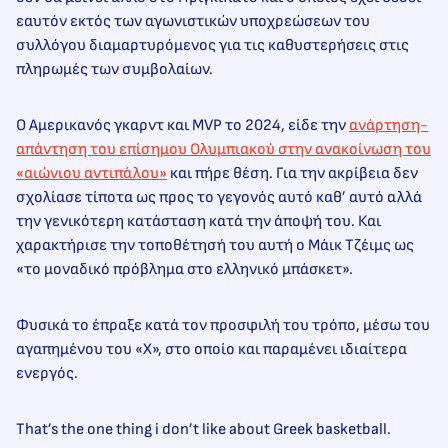
εαυτόν εκτός των αγωνιστικών υποχρεώσεων του
συλλόγου διαμαρτυρόμενος για τις καθυστερήσεις στις
πληρωμές των συμβολαίων.
Ο Αμερικανός γκαρντ και MVP το 2024, είδε την
ανάρτηση-
απάντηση του επίσημου Ολυμπιακού στην ανακοίνωση του
«αιώνιου αντιπάλου»
και πήρε θέση. Για την ακρίβεια δεν
σχολίασε τίποτα ως προς το γεγονός αυτό καθ’ αυτό αλλά
την γενικότερη κατάσταση κατά την άποψή του. Και
χαρακτήρισε την τοποθέτησή του αυτή ο Μάικ Τζέιμς ως
«το μοναδικό πρόβλημα στο ελληνικό μπάσκετ».
Φυσικά το έπραξε κατά τον προσφιλή του τρόπο, μέσω του
αγαπημένου του «Χ», στο οποίο και παραμένει ιδιαίτερα
ενεργός.
That’s the one thing i don’t like about Greek basketball.