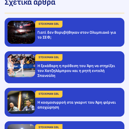
Σχετικά άρθρα
STOIXIMAN GBL
Γιατί δεν θορυβήθηκαν στον Ολυμπιακό για
το ΣΕΦ;
STOIXIMAN GBL
Η ξεκάθαρη η πρόθεση του Άρη να στηρίξει
τον Χατζηλάμπρου και η ρητή εντολή
Σπανούλη
STOIXIMAN GBL
Η κοσμοσυρροή στα γκαρντ του Άρη φέρνει
αποχώρηση
STOIXIMAN GBL