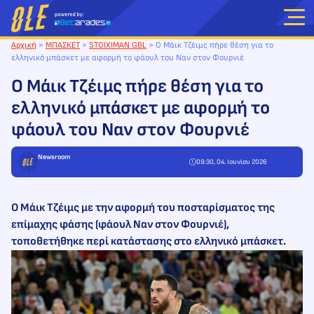
Μετάβαση
στο
περιεχόμενο
Αρχική
>
ΜΠΑΣΚΕΤ
>
STOIXIMAN GBL
>
Ο Μάικ Τζέιμς πήρε θέση για το
ελληνικό μπάσκετ με αφορμή το φάουλ του Ναν στον Φουρνιέ
Ο Μάικ Τζέιμς πήρε θέση για το
ελληνικό μπάσκετ με αφορμή το
φάουλ του Ναν στον Φουρνιέ
Newsroom
09:30, 04. Ιουνίου 2026
Ο Μάικ Τζέιμς με την αφορμή του ποσταρίσματος της
επίμαχης φάσης (φάουλ Ναν στον Φουρνιέ),
τοποθετήθηκε περί κατάστασης στο ελληνικό μπάσκετ.