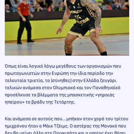
Όπως είναι λογικό λόγω μεγέθους των οργανισμών που
πρωταγωνιστών στην Ευρώπη την ίδια περίοδο την
τελευταία τριετία, το (σύνηθες) στην Ελλάδα ζευγάρι
τελικών ανάμεσα στον Ολυμπιακό και τον Παναθηναϊκό
προσέλκυσε τα βλέμματα της μπασκετικής «γηραιάς
ηπείρου» το βράδυ της Τετάρτης.
Και ανάμεσα σε αυτούς που… μπήκαν στον χορό του τρίτου
ημιχρόνου ήταν ο Μάικ Τζέιμς. Ο αστέρας της Μονακό που
δεν θα μείνει άλλο στο Πριγκιπάτο και ο οποίος έχει θέσει