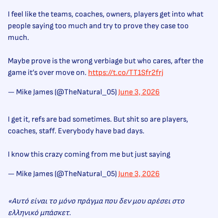
I feel like the teams, coaches, owners, players get into what
people saying too much and try to prove they case too
much.
Maybe prove is the wrong verbiage but who cares, after the
game it’s over move on.
https://t.co/TT1Sfr2frj
— Mike James (@TheNatural_05)
June 3, 2026
I get it, refs are bad sometimes. But shit so are players,
coaches, staff. Everybody have bad days.
I know this crazy coming from me but just saying
— Mike James (@TheNatural_05)
June 3, 2026
«Αυτό είναι το μόνο πράγμα που δεν μου αρέσει στο
ελληνικό μπάσκετ.