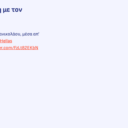
 με τον
ανικολάου, μέσα απ’
Hellas
ter.com/FzLt82EKbN