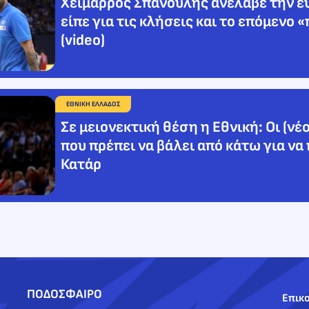
Χείμαρρος Σπανούλης ανέλαβε την ευ
είπε για τις κλήσεις και το επόμενο 
(video)
ΕΘΝΙΚΗ ΕΛΛΑΔΟΣ
Σε μειονεκτική θέση η Εθνική: Οι (νέ
που πρέπει να βάλει από κάτω για να 
Κατάρ
ΠΟΔΟΣΦΑΙΡΟ
Επικο