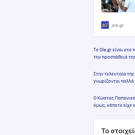
ole.gr
Το Ole.gr είναι στ
την προσπάθειά τη
Στην τελευταία τη
γνωρίζονται πολλά
Ο Κώστας Παπανικολ
όμως, κάποτε είχε 
Το στοιχε