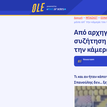
Μετάβαση
στο
περιεχόμενο
Αρχική
>
ΜΠΑΣΚΕΤ
>
ΕΘΝΙ
μέσα απ’ την κάμερα του O
Από αρχηγ
συζήτηση 
την κάμερα
Newsroom
Τι και αν ήταν κάπ
Σπανούλης δεν… ξεχ