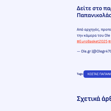
Δείτε στο πα
Παπανικολάο
Από αρχηγός, προπο
την κάμερα του Ole 
#EuroBasket2025
#
— Ole.gr (@Olegr47
ΚΩΣΤΑΣ ΠΑΠΑΝ
Tags:
Σχετικά άρ