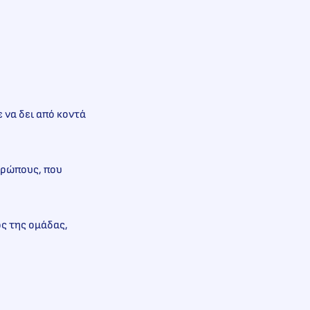
 να δει από κοντά
θρώπους, που
ός της ομάδας,