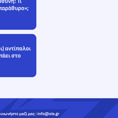
θύνη: Τι
«παράθυρο»;
οι) αντίπαλοι
πάει στο
ινωνήστε μαζί μας : info@ole.gr