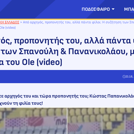
ΠΟΔΟΣΦΑΙΡΟ
ΜΠΑ
ΚΗ ΕΛΛΑΔΟΣ
>
Από αρχηγός, προπονητής του, αλλά πάντα φίλοι: Η συζήτηση των Σ
le (video)
ός, προπονητής του, αλλά πάντα 
των Σπανούλη & Πανανικολάου, μ
 του Ole (video)
21:18,
οτε αρχηγός του και τώρα προπονητής του; Κώστας Παπανικολά
νούν τη φιλία τους!