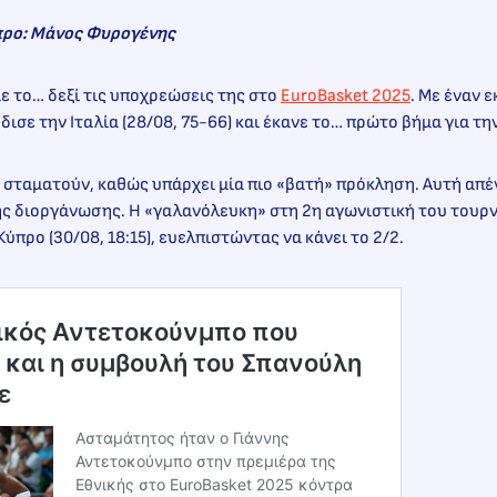
προ: Μάνος Φυρογένης
με το… δεξί τις υποχρεώσεις της στο
EuroBasket 2025
. Με έναν 
ισε την Ιταλία (28/08, 75-66) και έκανε το… πρώτο βήμα για τ
 σταματούν, καθώς υπάρχει μία πιο «βατή» πρόκληση. Αυτή απέν
ης διοργάνωσης. Η «γαλανόλευκη» στη 2η αγωνιστική του τουρ
ύπρο (30/08, 18:15), ευελπιστώντας να κάνει το 2/2.
ικός Αντετοκούνμπο που
και η συμβουλή του Σπανούλη
ε
Ασταμάτητος ήταν ο Γιάννης
Αντετοκούνμπο στην πρεμιέρα της
Εθνικής στο EuroBasket 2025 κόντρα