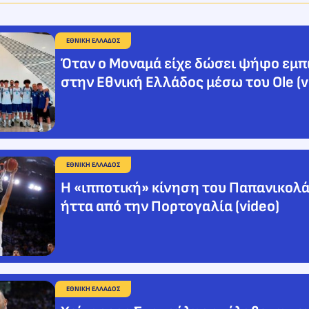
ΕΘΝΙΚΗ ΕΛΛΑΔΟΣ
Όταν ο Μοναμά είχε δώσει ψήφο εμ
στην Εθνική Ελλάδος μέσω του Ole (v
ΕΘΝΙΚΗ ΕΛΛΑΔΟΣ
Η «ιπποτική» κίνηση του Παπανικολά
ήττα από την Πορτογαλία (video)
ΕΘΝΙΚΗ ΕΛΛΑΔΟΣ