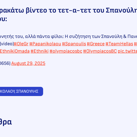
ρακάτω βίντεο το τετ-α-τετ του Σπανούλη
υ:
νητής του, αλλά πάντα φίλοι: Η συζήτηση των Σπανούλη & Παν
(video)
#OleGr
#Papanikolaou
#Spanoulis
#Greece
#TeamHellas
#
EthnikiOmada
#Ethniki
#olympiacosbc
#OlympiacosBC
pic.twit
0656)
August 29, 2025
ΙΚΟΛΑΟΥ
, 
ΣΠΑΝΟΥΛΗΣ
θρα