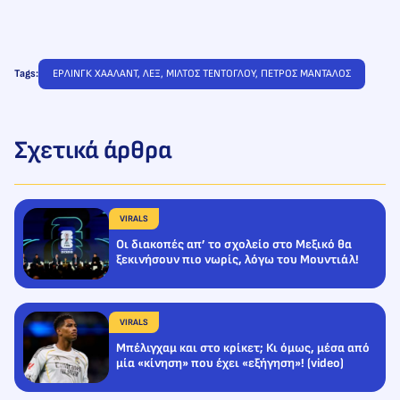
Tags:
ΕΡΛΙΝΓΚ ΧΑΑΛΑΝΤ
, 
ΛΕΞ
, 
ΜΙΛΤΟΣ ΤΕΝΤΟΓΛΟΥ
, 
ΠΕΤΡΟΣ ΜΑΝΤΑΛΟΣ
Σχετικά άρθρα
VIRALS
Οι διακοπές απ’ το σχολείο στο Μεξικό θα
ξεκινήσουν πιο νωρίς, λόγω του Μουντιάλ!
VIRALS
Μπέλιγχαμ και στο κρίκετ; Κι όμως, μέσα από
μία «κίνηση» που έχει «εξήγηση»! (video)