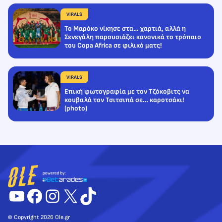
VIRALS
Το Μαρόκο νίκησε στα… χαρτιά, αλλά η
Σενεγάλη παρουσιάζει κανονικά το τρόπαιο
του Copa Africa σε φιλικό ματς!
VIRALS
Επική φωτογραφία με τον Τζόκοβιτς να
κουβαλά τον Τσιτσιπά σε… καροτσάκι!
(photo)
YouTube
Facebook
Instagram
X
TikTok
© Copyright 2026 Ole.gr