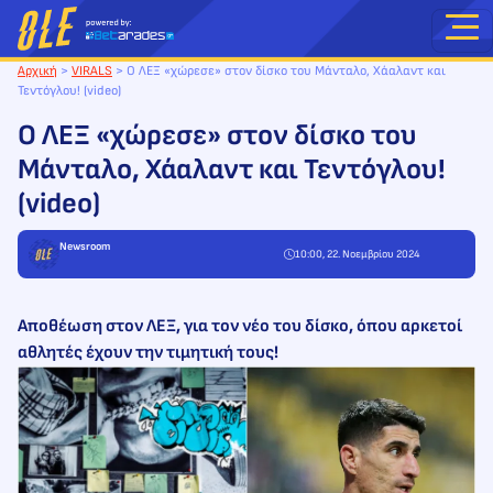
Μετάβαση
στο
περιεχόμενο
Αρχική
>
VIRALS
>
Ο ΛΕΞ «χώρεσε» στον δίσκο του Μάνταλο, Χάαλαντ και
Τεντόγλου! (video)
Ο ΛΕΞ «χώρεσε» στον δίσκο του
Μάνταλο, Χάαλαντ και Τεντόγλου!
(video)
Newsroom
10:00, 22. Νοεμβρίου 2024
Αποθέωση στον ΛΕΞ, για τον νέο του δίσκο, όπου αρκετοί
αθλητές έχουν την τιμητική τους!