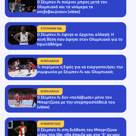
Ο Σέιμπεν Λι παίρνει μπρος μετά τον
Ολυμπιακό και τα νούμερα το
επιβεβαιώνουν (video)
STOIXIMAN GBL
Ο Σέιμπεν Λι έφυγε κι έρχεται αλλαγή: Η
κενή θέση που άφησε στον Ολυμπιακό για το
πρωτάθλημα
EUROLEAGUE
Τι περίμενε η Εφές για να ενεργοποιήσει την
συμφωνία με Σέιμπεν Λι και Ολυμπιακό;
EUROLEAGUE
Ο Σέιμπεν Λι δεν «παλάβωσε» μόνο τον
Μπαρτζώκα με την υπερπροσπάθειά του
(video)
ΣΥΝΕΝΤΕΥΞΕΙΣ
Ο Σέιμπεν Λι στη διάθεση του Μπαρτζώκα
μέσω του Ole: «Θα έπαιζα και στο ‘5’ αν μου