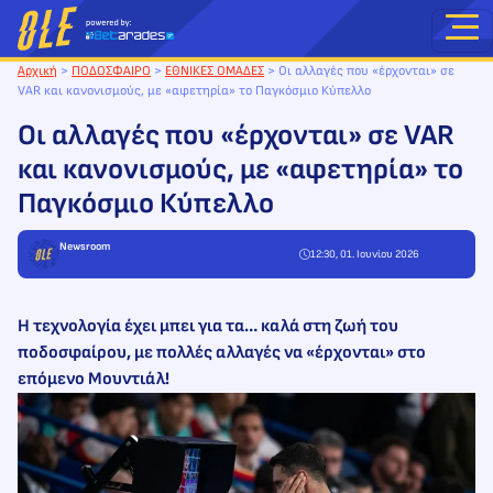
Μετάβαση
στο
περιεχόμενο
Αρχική
>
ΠΟΔΟΣΦΑΙΡΟ
>
ΕΘΝΙΚΕΣ ΟΜΑΔΕΣ
>
Οι αλλαγές που «έρχονται» σε
VAR και κανονισμούς, με «αφετηρία» το Παγκόσμιο Κύπελλο
Οι αλλαγές που «έρχονται» σε VAR
και κανονισμούς, με «αφετηρία» το
Παγκόσμιο Κύπελλο
Newsroom
12:30, 01. Ιουνίου 2026
Η τεχνολογία έχει μπει για τα… καλά στη ζωή του
ποδοσφαίρου, με πολλές αλλαγές να «έρχονται» στο
επόμενο Μουντιάλ!