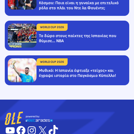
Κόσμου: Ποια είναι η γυναίκα με επιτελικό
ρόλο στο πλάι του Ντε λα Φουέντε;
WORLD CUP 2026
Το δώρο στους παίκτες της Ισπανίας που
θύμισε… NBA
WORLD CUP 2026
Μυθικό: Η Ισπανία έφτιαξε «τείχος» και
έγραψε ιστορία στο Παγκόσμιο Κύπελλο!
YouTube
Facebook
Instagram
X
TikTok