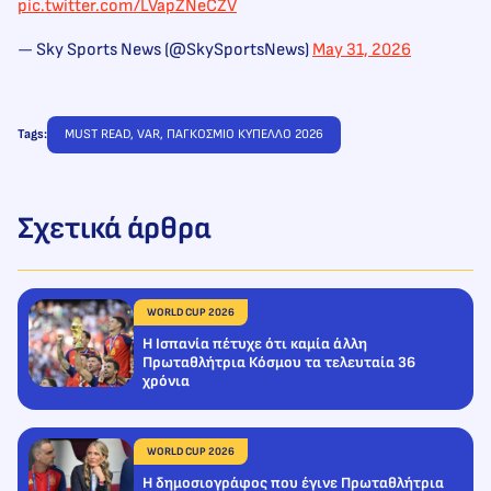
pic.twitter.com/LVapZNeCZV
— Sky Sports News (@SkySportsNews)
May 31, 2026
Tags:
MUST READ
, 
VAR
, 
ΠΑΓΚΟΣΜΙΟ ΚΥΠΕΛΛΟ 2026
Σχετικά άρθρα
WORLD CUP 2026
Η Ισπανία πέτυχε ότι καμία άλλη
Πρωταθλήτρια Κόσμου τα τελευταία 36
χρόνια
WORLD CUP 2026
Η δημοσιογράφος που έγινε Πρωταθλήτρια