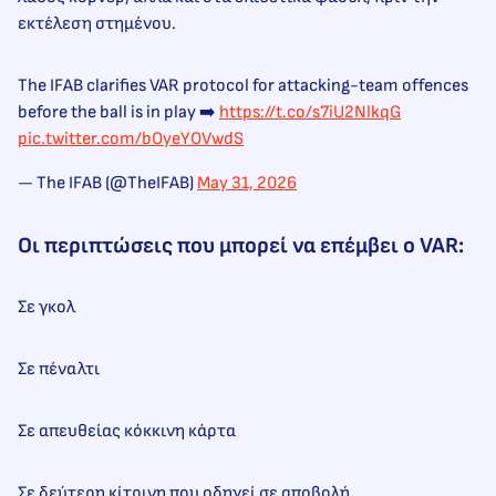
εκτέλεση στημένου.
The IFAB clarifies VAR protocol for attacking-team offences
before the ball is in play ➡️
https://t.co/s7iU2NlkqG
pic.twitter.com/bOyeYOVwdS
— The IFAB (@TheIFAB)
May 31, 2026
Οι περιπτώσεις που μπορεί να επέμβει ο VAR:
Σε γκολ
Σε πέναλτι
Σε απευθείας κόκκινη κάρτα
Σε δεύτερη κίτρινη που οδηγεί σε αποβολή