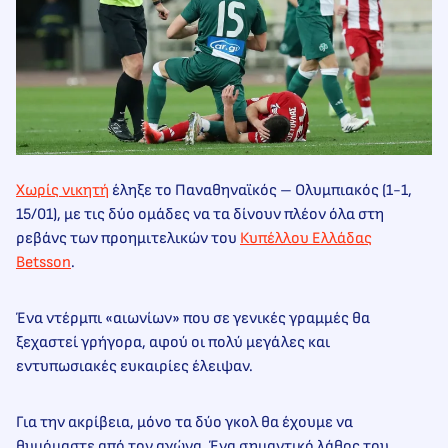
Χωρίς νικητή
έληξε το Παναθηναϊκός – Ολυμπιακός (1-1,
15/01), με τις δύο ομάδες να τα δίνουν πλέον όλα στη
ρεβάνς των προημιτελικών του
Κυπέλλου Ελλάδας
Betsson
.
Ένα ντέρμπι «αιωνίων» που σε γενικές γραμμές θα
ξεχαστεί γρήγορα, αφού οι πολύ μεγάλες και
εντυπωσιακές ευκαιρίες έλειψαν.
Για την ακρίβεια, μόνο τα δύο γκολ θα έχουμε να
θυμόμαστε από τον αγώνα. Ένα σημαντικό λάθος του