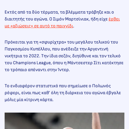
Εκτός από τα δύο τέρματα, τα βλέμματα τράβηξε και ο
διαιτητής του αγώνα. Ο Σιμόν Μαρτσίνιακ, ήδη είχε
έρθει
με «αξιώσεις» σε αυτό το παιχνίδι
.
Πρόκειται για τη «σφυρίχτρα» του μεγάλου τελικού του
Παγκοσμίου Κυπέλλου, που ανέδειξε την Αργεντινή
νικήτρια το 2022. Την ίδια σεζόν, διηύθυνε και τον τελικό
του Champions League, όπου η Μάντσεστερ Σίτι κατέκτησε
το τρόπαιο απέναντι στην Ίντερ.
Το ενδιαφέρον στατιστικό που σημείωσε ο Πολωνός
ρέφερι, είναι πως καθ’ όλη τη διάρκεια του αγώνα έβγαλε
μόλις μία κίτρινη κάρτα.