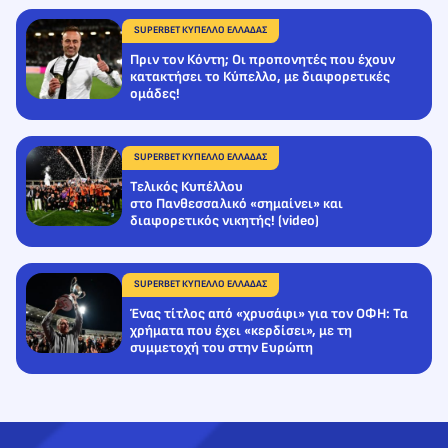
SUPERBET ΚΥΠΕΛΛΟ ΕΛΛΑΔΑΣ
Πριν τον Κόντη; Οι προπονητές που έχουν
κατακτήσει το Κύπελλο, με διαφορετικές
ομάδες!
SUPERBET ΚΥΠΕΛΛΟ ΕΛΛΑΔΑΣ
Τελικός Κυπέλλου
στο Πανθεσσαλικό «σημαίνει» και
διαφορετικός νικητής! (video)
SUPERBET ΚΥΠΕΛΛΟ ΕΛΛΑΔΑΣ
Ένας τίτλος από «χρυσάφι» για τον ΟΦΗ: Τα
χρήματα που έχει «κερδίσει», με τη
συμμετοχή του στην Ευρώπη