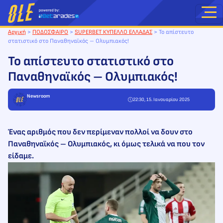
Μετάβαση
στο
περιεχόμενο
Αρχική
>
ΠΟΔΟΣΦΑΙΡΟ
>
SUPERBET ΚΥΠΕΛΛΟ ΕΛΛΑΔΑΣ
>
Το απίστευτο
στατιστικό στο Παναθηναϊκός – Ολυμπιακός!
Το απίστευτο στατιστικό στο
Παναθηναϊκός – Ολυμπιακός!
Newsroom
22:30, 15. Ιανουαρίου 2025
Ένας αριθμός που δεν περίμεναν πολλοί να δουν στο
Παναθηναϊκός – Ολυμπιακός, κι όμως τελικά να που τον
είδαμε.