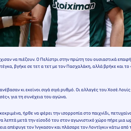
χισαν να πιέζουν. Ο Πελίστρι στην πρώτη του ουσιαστικά επαφή
έγκα, βγήκε σε τετ α τετ με τον Πασχαλάκη, αλλά βρήκε και το
ανέβασαν κι εκείνοι σιγά σιγά ρυθμό. Οι αλλαγές του Χοσέ Λουί
ές», για τη συνέχεια του αγώνα.
γκεκριμένα, ήρθε να φέρει την ισορροπία στο παιχνίδι, πετυχαίν
ίγα λεπτά μετά την είσοδό του στον αγωνιστικό χώρο πήρε μια ω
εια απέφυγε τον Ίνγκασον και πλάσαρε τον Λοντίγκιν κάτω από τα