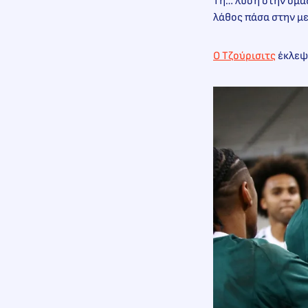
Τη… λύση στην ομά
λάθος πάσα στην μ
Ο Τζούρισιτς
έκλεψε