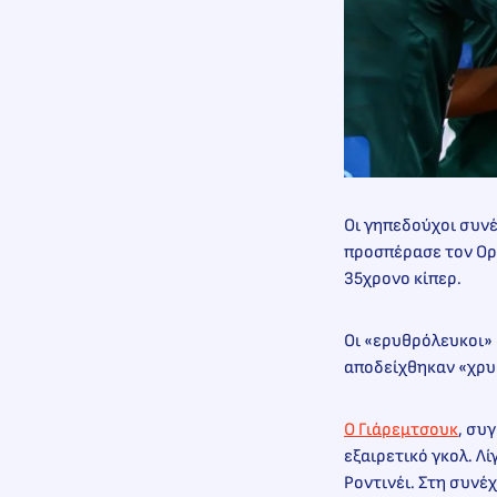
Οι γηπεδούχοι συνέ
προσπέρασε τον Ορτ
35χρονο κίπερ.
Οι «ερυθρόλευκοι» 
αποδείχθηκαν «χρυσ
Ο Γιάρεμτσουκ
, συ
εξαιρετικό γκολ. Λ
Ροντινέι. Στη συνέχ