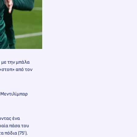
 με την μπάλα
 «στοπ» από τον
ς Μεντιλίμπαρ
οντας ένα
ραία πάσα του
 πόδια (75’).