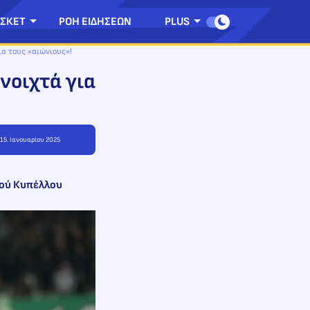
ΣΚΕΤ
ΡΟΗ ΕΙΔΗΣΕΩΝ
PLUS
ια τους «αιώνιους»!
νοιχτά για
 15. Ιανουαρίου 2025
κού Κυπέλλου