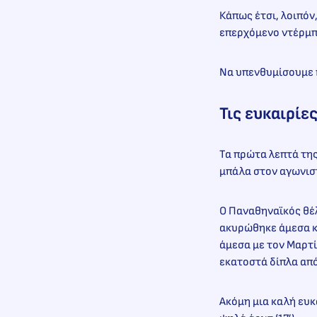
Κάπως έτσι, λοιπόν
επερχόμενο ντέρμπι
Να υπενθυμίσουμε 
Τις ευκαιρίε
Τα πρώτα λεπτά τη
μπάλα στον αγωνιστ
Ο Παναθηναϊκός θέλ
ακυρώθηκε άμεσα κα
άμεσα με τον Μαρτίν
εκατοστά δίπλα από 
Ακόμη μια καλή ευκ