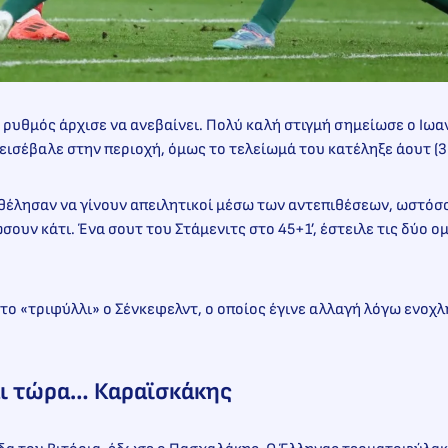
 ο ρυθμός άρχισε να ανεβαίνει. Πολύ καλή στιγμή σημείωσε ο Ιωα
 εισέβαλε στην περιοχή, όμως το τελείωμά του κατέληξε άουτ (36
 θέλησαν να γίνουν απειλητικοί μέσω των αντεπιθέσεων, ωστόσ
σουν κάτι. Ένα σουτ του Στάμενιτς στο 45+1’, έστειλε τις δύο ο
το «τριφύλλι» ο Σένκεφελντ, ο οποίος έγινε αλλαγή λόγω ενοχ
αι τώρα… Καραϊσκάκης