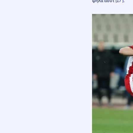
ψηλά άουτ (17’).