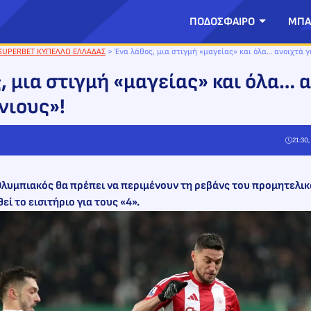
ΠΟΔΟΣΦΑΙΡΟ
ΜΠΑ
SUPERBET ΚΥΠΕΛΛΟ ΕΛΛΑΔΑΣ
>
Ένα λάθος, μια στιγμή «μαγείας» και όλα… ανοιχτά γ
, μια στιγμή «μαγείας» και όλα… α
νιους»!
21:30,
Ολυμπιακός θα πρέπει να περιμένουν τη ρεβάνς του προμητελι
θεί το εισιτήριο για τους «4».