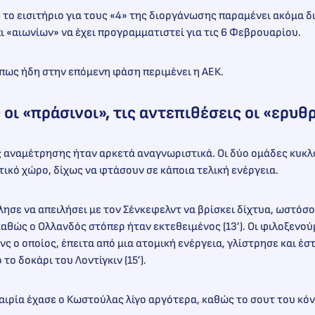
, το εισιτήριο για τους «4» της διοργάνωσης παραμένει ακόμα δ
 «αιωνίων» να έχει προγραμματιστεί για τις 6 Φεβρουαρίου.
πως ήδη στην επόμενη φάση περιμένει η ΑΕΚ.
ς οι «πράσινοι», τις αντεπιθέσεις οι «ερυ
ς αναμέτρησης ήταν αρκετά αναγνωριστικά. Οι δύο ομάδες κυκ
ικό χώρο, δίχως να φτάσουν σε κάποια τελική ενέργεια.
ησε να απειλήσει με τον Σένκεφελντ να βρίσκει δίχτυα, ωστόσο
θώς ο Ολλανδός στόπερ ήταν εκτεθειμένος (13’). Οι φιλοξενο
ς ο οποίος, έπειτα από μια ατομική ενέργεια, γλίστρησε και έσ
το δοκάρι του Λοντίγκιν (15’).
αιρία έχασε ο Κωστούλας λίγο αργότερα, καθώς το σουτ του κό