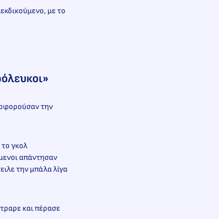
ιεκδικούμενο, με το
θρόλευκοι»
λοφορούσαν την
 το γκολ
ύμενοι απάντησαν
τειλε την μπάλα λίγα
ντραρε και πέρασε