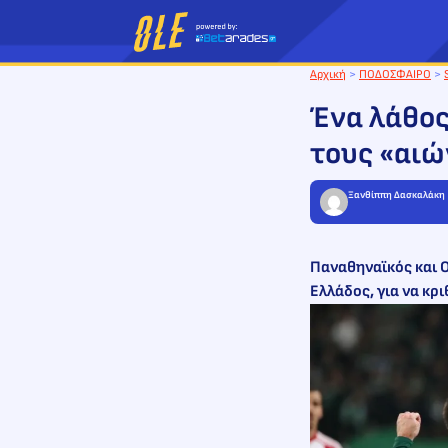
Μετάβαση
στο
περιεχόμενο
Αρχική
>
ΠΟΔΟΣΦΑΙΡΟ
>
Ένα λάθος
τους «αιώ
Ξανθίππη Δασκαλάκη
Παναθηναϊκός και 
Ελλάδος, για να κρι