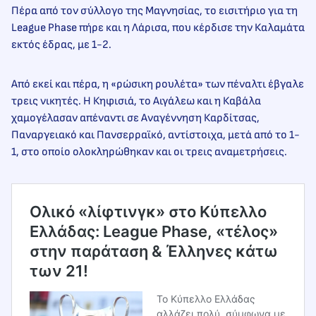
Πέρα από τον σύλλογο της Μαγνησίας, το εισιτήριο για τη
League Phase πήρε και η Λάρισα, που κέρδισε την Καλαμάτα
εκτός έδρας, με 1-2.
Από εκεί και πέρα, η «ρώσικη ρουλέτα» των πέναλτι έβγαλε
τρεις νικητές. Η Κηφισιά, το Αιγάλεω και η Καβάλα
χαμογέλασαν απέναντι σε Αναγέννηση Καρδίτσας,
Παναργειακό και Πανσερραϊκό, αντίστοιχα, μετά από το 1-
1, στο οποίο ολοκληρώθηκαν και οι τρεις αναμετρήσεις.
Ολικό «λίφτινγκ» στο Κύπελλο
Ελλάδας: League Phase, «τέλος»
στην παράταση & Έλληνες κάτω
των 21!
Το Κύπελλο Ελλάδας
αλλάζει πολύ, σύμφωνα με