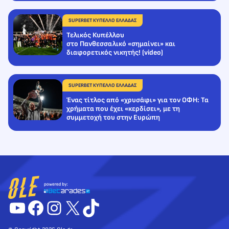
SUPERBET ΚΥΠΕΛΛΟ ΕΛΛΑΔΑΣ
Τελικός Κυπέλλου
στο Πανθεσσαλικό «σημαίνει» και
διαφορετικός νικητής! (video)
SUPERBET ΚΥΠΕΛΛΟ ΕΛΛΑΔΑΣ
Ένας τίτλος από «χρυσάφι» για τον ΟΦΗ: Τα
χρήματα που έχει «κερδίσει», με τη
συμμετοχή του στην Ευρώπη
YouTube
Facebook
Instagram
X
TikTok