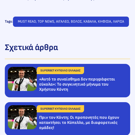
Tags:
MUST READ
, 
TOP NEWS
, 
ΑΙΓΑΛΕΩ
, 
ΒΟΛΟΣ
, 
ΚΑΒΑΛΑ
, 
ΚΗΦΙΣΙΑ
, 
ΛΑΡΙΣΑ
Σχετικά άρθρα
SUPERBET ΚΥΠΕΛΛΟ ΕΛΛΑΔΑΣ
«Αυτό το συναίσθημα δεν περιγράφεται
εύκολα»: Το συγκινητικό μήνυμα του
Χρήστου Κόντη
SUPERBET ΚΥΠΕΛΛΟ ΕΛΛΑΔΑΣ
Πριν τον Κόντη; Οι προπονητές που έχουν
κατακτήσει το Κύπελλο, με διαφορετικές
ομάδες!