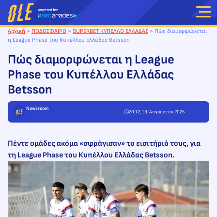
Μετάβαση
στο
περιεχόμενο
Αρχική
>
ΠΟΔΟΣΦΑΙΡΟ
>
SUPERBET ΚΥΠΕΛΛΟ ΕΛΛΑΔΑΣ
>
Πώς διαμορφώνεται
η League Phase του Κυπέλλου Ελλάδας Betsson
Πώς διαμορφώνεται η League
Phase του Κυπέλλου Ελλάδας
Betsson
Newsroom
20:12, 19. Αυγούστου 2025
Πέντε ομάδες ακόμα «σφράγισαν» το εισιτήριό τους, για
τη League Phase του Κυπέλλου Ελλάδας Betsson.