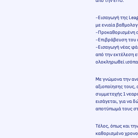
από την ΕΠΟ.
-Εισαγωγή της Lea
με ενιαία βαθμολογί
-Προκαθορισμένη αγ
-Επιβράβευση του 
-Εισαγωγή νέας φάσ
από την εκτέλεση 
ολοκληρωθεί ισόπαλ
Με γνώμονα την αν
αξιοποίησης τους, 
συμμετοχής 1 νεαρο
εισάγεται, για να 
αποτύπωμά τους σ
Τέλος, όπως και τη
καθορισμένο χρονοδ