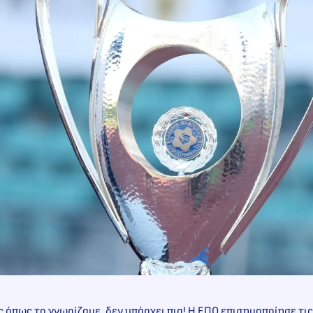
 όπως το γνωρίζαμε, δεν υπάρχει πια! Η ΕΠΟ επισημοποίησε τι