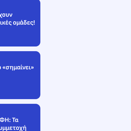
έχουν
ικές ομάδες!
 «σημαίνει»
ΟΦΗ: Τα
συμμετοχή