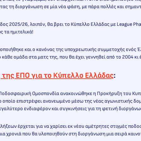
τας τη διοργάνωση σε μία νέα φάση, με πάρα πολλές και σημαντ
δος 2025/26, λοιπόν, θα βρει το Κύπελλο Ελλάδας με League Phas
 τα ημιτελικά!
οποιήθηκε και ο κανόνας της υποχρεωτικής συμμετοχής ενός 
κάθε ομάδα στα ματς της, που θα έχει γεννηθεί από το 2004 κι 
 της ΕΠΟ για το Κύπελλο Ελλάδας
:
 Ποδοσφαιρική Ομοσπονδία ανακοινώθηκε η Προκήρυξη του Κυ
ο οποίο επιστρέφει ανανεωμένο μέσω της νέας αγωνιστικής δομή
εγαλύτερο ενδιαφέρον και συγκινήσεις για τη φετινή διοργάνω
λήξεων έρχεται για να χαρίσει εκ νέου αμέτρητες στιγμές ποδ
 μια χρονιά που θα υλοποιηθούν στη διοργάνωση μια σειρά κα