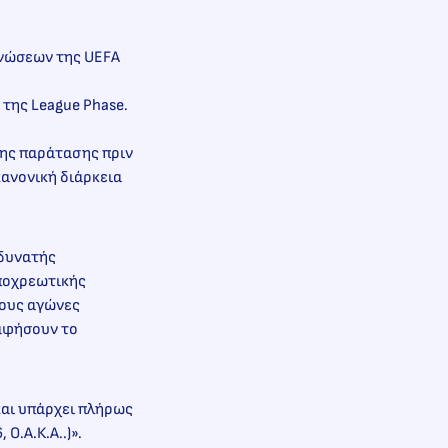
ανώσεων της UEFA
 της League Phase.
της παράτασης πριν
ανονική διάρκεια
 δυνατής
υποχρεωτικής
τους αγώνες
 αφήσουν το
και υπάρχει πλήρως
Ο.Α.Κ.A..)».