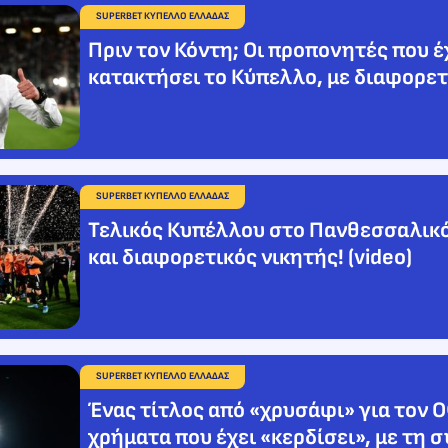
SUPERBET ΚΥΠΕΛΛΟ ΕΛΛΑΔΑΣ
Πριν τον Κόντη; Οι προπονητές που 
κατακτήσει το Κύπελλο, με διαφορετ
SUPERBET ΚΥΠΕΛΛΟ ΕΛΛΑΔΑΣ
Τελικός Κυπέλλου στο Πανθεσσαλικό
και διαφορετικός νικητής! (video)
SUPERBET ΚΥΠΕΛΛΟ ΕΛΛΑΔΑΣ
Ένας τίτλος από «χρυσάφι» για τον 
χρήματα που έχει «κερδίσει», με τη 