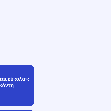
ται εύκολα»:
 Κόντη