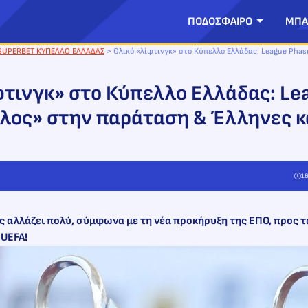
ΠΟΔΟΣΦΑΙΡΟ
ΜΠΑ
SUPERBET ΚΥΠΕΛΛΟ ΕΛΛΑΔΑΣ
>
Ολικό «λίφτινγκ» στο Κύπελλο Ελλάδας: League Phas
φτινγκ» στο Κύπελλο Ελλάδας: Le
έλος» στην παράταση & Έλληνες 
16
ς αλλάζει πολύ, σύμφωνα με τη νέα προκήρυξη της ΕΠΟ, προς 
UEFA!