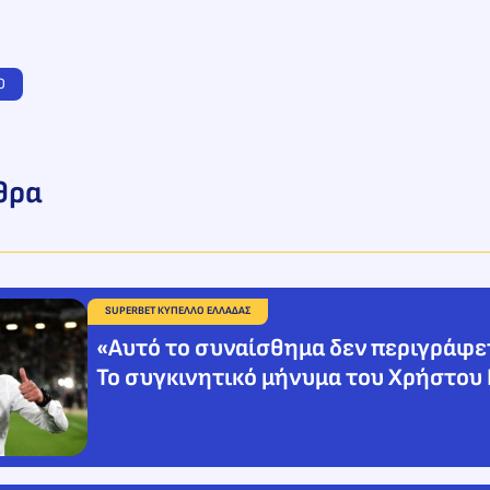
Ο
θρα
SUPERBET ΚΥΠΕΛΛΟ ΕΛΛΑΔΑΣ
«Αυτό το συναίσθημα δεν περιγράφε
Το συγκινητικό μήνυμα του Χρήστου