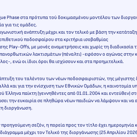
gue Phase στα πρότυπα τού δοκιμασμένου μοντέλου των διοργ
α για τις ομάδες.
ωνιστική ανάπτυξη μέχρι και τον τελικό με βάση την κατάταξη
επιθετικού ποδοσφαίρου στα κριτήρια ισοβαθμίας
ης Play-Offs, με μονές αναμετρήσεις και χωρίς τη διαδικασία 
επανορθωτικών λακτισμάτων (πέναλτι) -εφόσον ο αγώνας στην κ
ος-, ενώ οι ίδιοι όροι θα ισχύσουν και στα προημιτελικά.
άπτυξη του ταλέντου των νέων ποδοσφαιριστών, της μέγιστης
αλλά και για την ενίσχυση των Εθνικών Ομάδων, η καινοτομία 
ύ Έλληνα παίκτη (γεννηθέντες από 01.01.2004 και εντεύθεν) σ
δώσει την ευκαιρία σε πληθώρα νέων παιδιών να λάμψουν και να
τη διοργάνωση.
ν προηγούμενη σεζόν, η πορεία προς τον τίτλο έχει ημερομηνία 
ιάγραμμα μέχρι τον Τελικό της διοργάνωσης (25 Απριλίου 2026, 