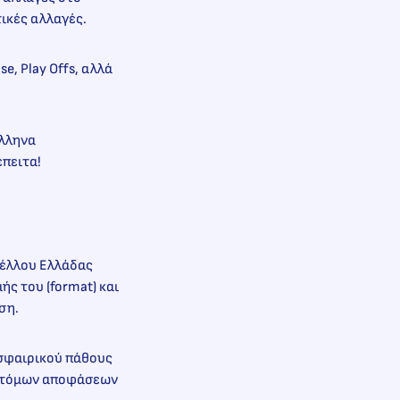
ικές αλλαγές.
e, Play Offs, αλλά
Έλληνα
έπειτα!
πέλλου Ελλάδας
ς του (format) και
ση.
οσφαιρικού πάθους
ινοτόμων αποφάσεων