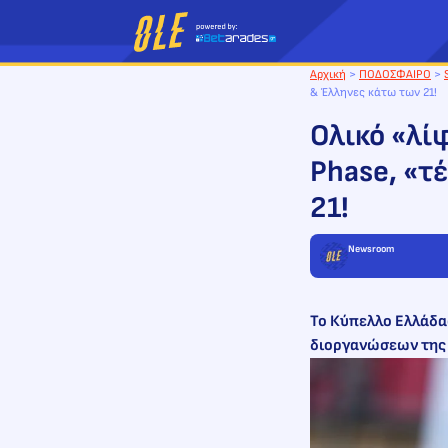
Μετάβαση
στο
περιεχόμενο
Αρχική
>
ΠΟΔΟΣΦΑΙΡΟ
>
& Έλληνες κάτω των 21!
Ολικό «λί
Phase, «τ
21!
Newsroom
Το Κύπελλο Ελλάδα
διοργανώσεων της 