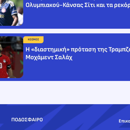
Ολυμπιακού-Κάνσας Σίτι και τα ρεκό
ΚΟΣΜΟΣ
Η «διαστημική» πρόταση της Τραμπζ
Μοχάμεντ Σαλάχ
ΠΟΔΟΣΦΑΙΡΟ
Επικο