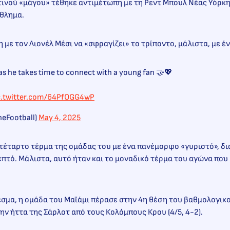
ινού «μάγου» τέθηκε αντιμέτωπη με τη Ρεντ Μπουλ Νέας Υόρκη
θλημα.
η με τον Λιονέλ Μέσι να «σφραγίζει» το τρίποντο, μάλιστα, με έ
 as he takes time to connect with a young fan 🤝💖
c.twitter.com/64PfOGG4wP
eFootball)
May 4, 2025
 τέταρτο τέρμα της ομάδας του με ένα πανέμορφο «γυριστό», 
λεπτό. Μάλιστα, αυτό ήταν και το μοναδικό τέρμα του αγώνα πο
σμα, η ομάδα του Μαϊάμι πέρασε στην 4η θέση του βαθμολογικο
ν ήττα της Σάρλοτ από τους Κολόμπους Κρου (4/5, 4-2).