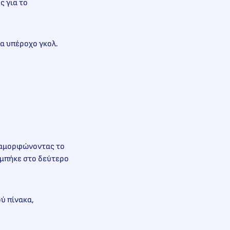
ς για το
να υπέροχο γκολ.
διαμορφώνοντας το
υ μπήκε στο δεύτερο
ύ πίνακα,