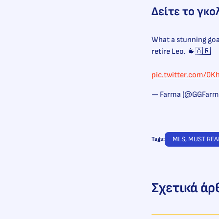
Δείτε το γκο
What a stunning goal
retire Leo. 🐐🇦🇷
pic.twitter.com/0
— Farma (@GGFarm
MLS
, 
MUST REA
Tags:
Σχετικά άρ