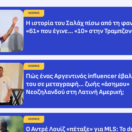
ΚΟΣΜΟΣ
Η ιστορία του Σαλάχ πίσω από τη φαν
«61» που έγινε… «10» στην Τραμπζο
ΚΟΣΜΟΣ
Πώς ένας Αργεντινός influencer έβαλ
του σε μεταγραφή… ζωής «άσημου»
Νεοζηλανδού στη Λατινή Αμερική;
ΚΟΣΜΟΣ
Ο Αντρέ Λουίζ «πέταξε» για MLS: Το d