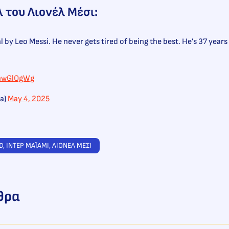
λ του Λιονέλ Μέσι:
 by Leo Messi. He never gets tired of being the best. He’s 37 years
KhwGlOgWg
a)
May 4, 2025
D
, 
ΙΝΤΕΡ ΜΑΪΑΜΙ
, 
ΛΙΟΝΕΛ ΜΕΣΙ
θρα