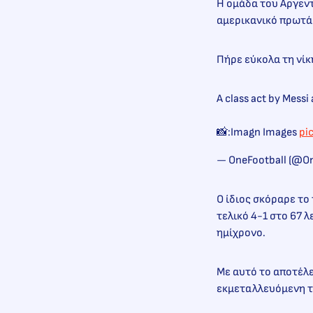
Η ομάδα του Αργεντ
αμερικανικό πρωτά
Πήρε εύκολα τη νίκ
A class act by Messi
📸:Imagn Images
pi
— OneFootball (@On
Ο ίδιος σκόραρε το
τελικό 4-1 στο 67 
ημίχρονο.
Με αυτό το αποτέλε
εκμεταλλευόμενη τη