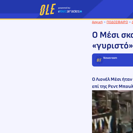
Μετάβαση
στο
περιεχόμενο
Αρχική
>
ΠΟΔΟΣΦΑΙΡΟ
>
Ο Μέσι σκ
«γυριστό»!
Newsroom
Ο Λιονέλ Μέσι ήταν
επί της Ρεντ Μπουλ 