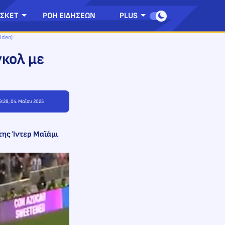
ΣΚΕΤ
ΡΟΗ ΕΙΔΗΣΕΩΝ
PLUS
ideo)
γκολ με
9:28, 04. Μαΐου 2025
της Ίντερ Μαϊάμι