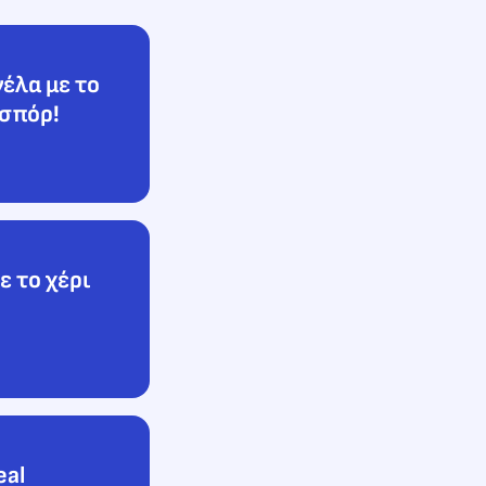
έλα με το
νσπόρ!
ε το χέρι
eal