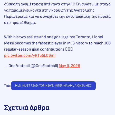
δύσκολη αναμέτρηση απέναντι στην FC Σινσινάτι, με στόχο
να παραμείνει κοντά στην κορυφή της Ανατολικής
Περιφέρειας και να συνεχίσει την εντυπωσιακή της πορεία
στο πρωτάθλημα.
With his two assists and one goal against Toronto, Lionel
Messi becomes the fastest player in MLS history to reach 100
regular-season goal contributions 😮‍💨👑
pic.twitter.com/yRTp5LC6mI
— OneFootball (@OneFootball)
May 9, 2026
Tags:
MLS
, 
MUST READ
, 
TOP NEWS
, 
ΙΝΤΕΡ ΜΑΪΑΜΙ
, 
ΛΙΟΝΕΛ ΜΕΣΙ
Σχετικά άρθρα