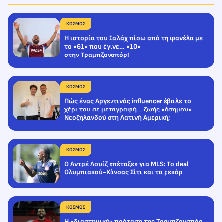
ΚΟΣΜΟΣ
Η ιστορία του Σαλάχ πίσω από τη φανέλα με
το «61» που έγινε… «10»
στην Τραμπζονσπόρ!
ΚΟΣΜΟΣ
Πώς ένας Αργεντινός influencer έβαλε το
χέρι του σε μεταγραφή… ζωής «άσημου»
Νεοζηλανδού στη Λατινή Αμερική;
ΚΟΣΜΟΣ
Ο Αντρέ Λουίζ «πέταξε» για MLS: Το deal
Ολυμπιακού-Κάνσας Σίτι και τα ρεκόρ
ΚΟΣΜΟΣ
Η «διαστημική» πρόταση της Τραμπζονσπόρ