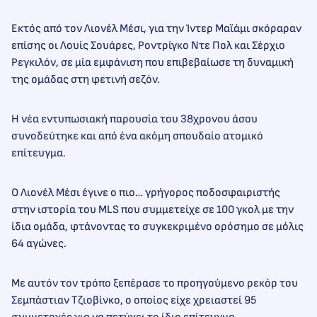
Εκτός από τον Λιονέλ Μέσι, για την Ίντερ Μαϊάμι σκόραραν
επίσης οι Λουίς Σουάρες, Ροντρίγκο Ντε Πολ και Σέρχιο
Ρεγκιλόν, σε μία εμφάνιση που επιβεβαίωσε τη δυναμική
της ομάδας στη φετινή σεζόν.
Η νέα εντυπωσιακή παρουσία του 38χρονου άσου
συνοδεύτηκε και από ένα ακόμη σπουδαίο ατομικό
επίτευγμα.
Ο Λιονέλ Μέσι έγινε ο πιο… γρήγορος ποδοσφαιριστής
στην ιστορία του MLS που συμμετείχε σε 100 γκολ με την
ίδια ομάδα, φτάνοντας το συγκεκριμένο ορόσημο σε μόλις
64 αγώνες.
Με αυτόν τον τρόπο ξεπέρασε το προηγούμενο ρεκόρ του
Σεμπάστιαν Τζιοβίνκο, ο οποίος είχε χρειαστεί 95