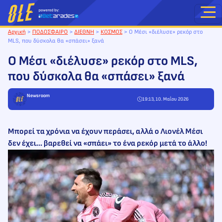
Μετάβαση
στο
περιεχόμενο
Αρχική
>
ΠΟΔΟΣΦΑΙΡΟ
>
ΔΙΕΘΝΗ
>
ΚΟΣΜΟΣ
>
Ο Μέσι «διέλυσε» ρεκόρ στο
MLS, που δύσκολα θα «σπάσει» ξανά
Ο Μέσι «διέλυσε» ρεκόρ στο MLS,
που δύσκολα θα «σπάσει» ξανά
Newsroom
19:13, 10. Μαΐου 2026
Μπορεί τα χρόνια να έχουν περάσει, αλλά ο Λιονέλ Μέσι
δεν έχει… βαρεθεί να «σπάει» το ένα ρεκόρ μετά το άλλο!