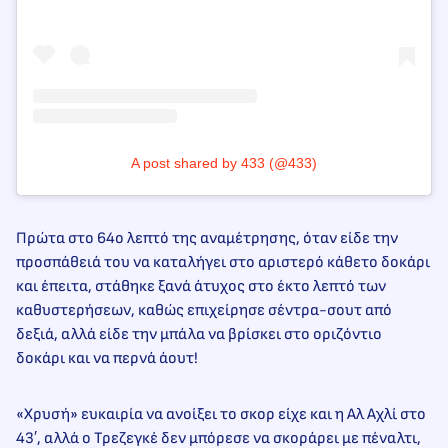
A post shared by 433 (@433)
Πρώτα στο 64ο λεπτό της αναμέτρησης, όταν είδε την
προσπάθειά του να καταλήγει στο αριστερό κάθετο δοκάρι
και έπειτα, στάθηκε ξανά άτυχος στο έκτο λεπτό των
καθυστερήσεων, καθώς επιχείρησε σέντρα-σουτ από
δεξιά, αλλά είδε την μπάλα να βρίσκει στο οριζόντιο
δοκάρι και να περνά άουτ!
«Χρυσή» ευκαιρία να ανοίξει το σκορ είχε και η Αλ Αχλί στο
43′, αλλά ο Τρεζεγκέ δεν μπόρεσε να σκοράρει με πέναλτι,