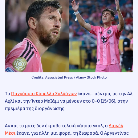
Credits: Associated Press / Alamy Stock Photo
Το
Παγκόσμιο Κύπελλο Συλλόγων
έκανε… σέντρα, με την Αλ
Αχλί και την Ίντερ Μαϊάμι να μένουν στο 0-0 (15/06), στην
πρεμιέρα της διοργάνωσης.
Αν και το ματς δεν έκρυβε τελικά κάποιο γκολ, ο
Λιονέλ
Μέσι
έκανε, για άλλη μια φορά, τη διαφορά. Ο Αργεντίνος