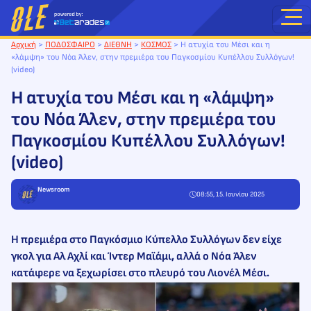
Μετάβαση
στο
περιεχόμενο
Αρχική
>
ΠΟΔΟΣΦΑΙΡΟ
>
ΔΙΕΘΝΗ
>
ΚΟΣΜΟΣ
>
Η ατυχία του Μέσι και η
«λάμψη» του Νόα Άλεν, στην πρεμιέρα του Παγκοσμίου Κυπέλλου Συλλόγων!
(video)
Η ατυχία του Μέσι και η «λάμψη»
του Νόα Άλεν, στην πρεμιέρα του
Παγκοσμίου Κυπέλλου Συλλόγων!
(video)
Newsroom
08:55, 15. Ιουνίου 2025
Η πρεμιέρα στο Παγκόσμιο Κύπελλο Συλλόγων δεν είχε
γκολ για Αλ Αχλί και Ίντερ Μαϊάμι, αλλά ο Νόα Άλεν
κατάφερε να ξεχωρίσει στο πλευρό του Λιονέλ Μέσι.