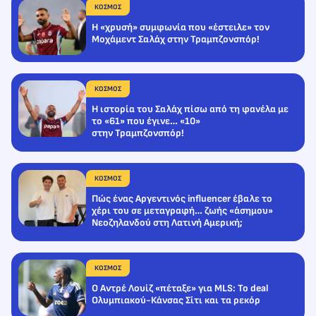
ΚΟΣΜΟΣ
H «χρυσή» συμφωνία που «έστειλε» τον
Μοχάμεντ Σαλάχ στην Τραμπζονσπόρ!
ΚΟΣΜΟΣ
Η ιστορία του Σαλάχ πίσω από τη φανέλα με
το «61» που έγινε… «10»
στην Τραμπζονσπόρ!
ΚΟΣΜΟΣ
Πώς ένας Αργεντινός influencer έβαλε το
χέρι του σε μεταγραφή… ζωής «άσημου»
Νεοζηλανδού στη Λατινή Αμερική;
ΚΟΣΜΟΣ
Ο Αντρέ Λουίζ «πέταξε» για MLS: Το deal
Ολυμπιακού-Κάνσας Σίτι και τα ρεκόρ