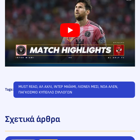
MUST READ
, 
ΑΛ ΑΧΛΙ
, 
ΙΝΤΕΡ ΜΑΪΑΜΙ
, 
ΛΙΟΝΕΛ ΜΕΣΙ
, 
ΝΟΑ ΑΛΕΝ
, 
Tags:
ΠΑΓΚΟΣΜΙΟ ΚΥΠΕΛΛΟ ΣΥΛΛΟΓΩΝ
Σχετικά άρθρα