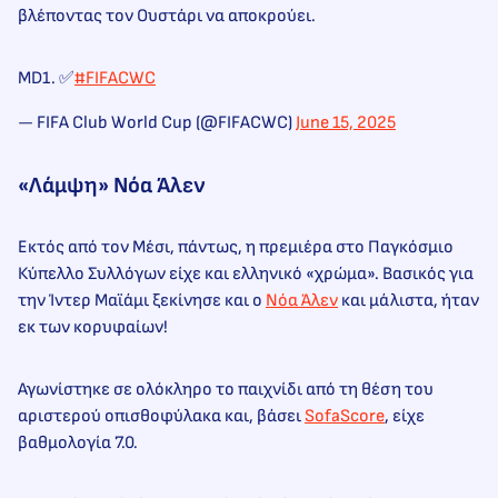
βλέποντας τον Ουστάρι να αποκρούει.
MD1. ✅
#FIFACWC
— FIFA Club World Cup (@FIFACWC)
June 15, 2025
«Λάμψη» Νόα Άλεν
Εκτός από τον Μέσι, πάντως, η πρεμιέρα στο Παγκόσμιο
Κύπελλο Συλλόγων είχε και ελληνικό «χρώμα». Βασικός για
την Ίντερ Μαϊάμι ξεκίνησε και ο
Νόα Άλεν
και μάλιστα, ήταν
εκ των κορυφαίων!
Αγωνίστηκε σε ολόκληρο το παιχνίδι από τη θέση του
αριστερού οπισθοφύλακα και, βάσει
SofaScore
, είχε
βαθμολογία 7.0.