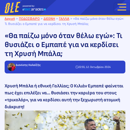
Μετάβαση
στο
περιεχόμενο
Αρχική
>
ΠΟΔΟΣΦΑΙΡΟ
>
ΔΙΕΘΝΗ
>
ΓΑΛΛΙΑ
>
«Θα παίζω μόνο όταν θέλω εγώ»:
Τι θυσιάζει ο Εμπαπέ για να κερδίσει τη Χρυσή Μπάλα;
«Θα παίζω μόνο όταν θέλω εγώ»: Τι
θυσιάζει ο Εμπαπέ για να κερδίσει
τη Χρυσή Μπάλα;
Διονύσης Καλαϊζής
22:55, 12. Οκτωβρίου 2024
Χρυσή Μπάλα ή εθνική Γαλλίας; Ο Κιλιάν Εμπαπέ φαίνεται
πως έχει επιλέξει να… θυσιάσει την καριέρα του στους
«τρικολόρ», για να κερδίσει αυτή την ξεχωριστή ατομική
διάκριση!