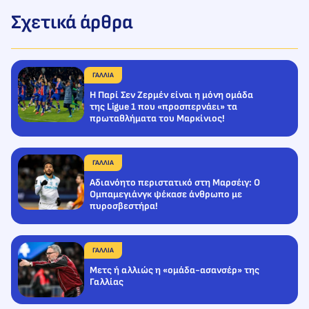
Σχετικά άρθρα
ΓΑΛΛΙΑ
H Παρί Σεν Ζερμέν είναι η μόνη ομάδα
της Ligue 1 που «προσπερνάει» τα
πρωταθλήματα του Μαρκίνιος!
ΓΑΛΛΙΑ
Αδιανόητο περιστατικό στη Μαρσέιγ: Ο
Ομπαμεγιάνγκ ψέκασε άνθρωπο με
πυροσβεστήρα!
ΓΑΛΛΙΑ
Mετς ή αλλιώς η «ομάδα-ασανσέρ» της
Γαλλίας