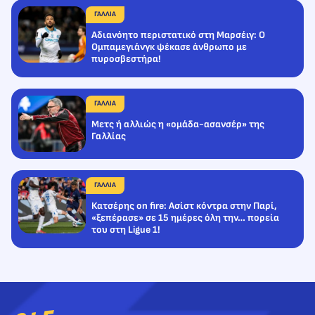
ΓΑΛΛΙΑ
Αδιανόητο περιστατικό στη Μαρσέιγ: Ο
Ομπαμεγιάνγκ ψέκασε άνθρωπο με
πυροσβεστήρα!
ΓΑΛΛΙΑ
Mετς ή αλλιώς η «ομάδα-ασανσέρ» της
Γαλλίας
ΓΑΛΛΙΑ
Κατσέρης on fire: Ασίστ κόντρα στην Παρί,
«ξεπέρασε» σε 15 ημέρες όλη την… πορεία
του στη Ligue 1!