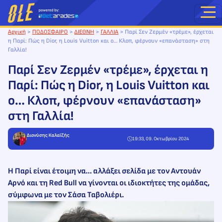
Μετάβαση
στο
περιεχόμενο
Αρχική
>
ΠΟΔΟΣΦΑΙΡΟ
>
ΔΙΕΘΝΗ
>
ΓΑΛΛΙΑ
>
Παρί Σεν Ζερμέν «τρέμε», έρχεται
η Παρί: Πώς η Dior, η Louis Vuitton και ο… Κλοπ, φέρνουν «επανάσταση» στη
Γαλλία!
Παρί Σεν Ζερμέν «τρέμε», έρχεται η
Παρί: Πώς η Dior, η Louis Vuitton και
ο… Κλοπ, φέρνουν «επανάσταση»
στη Γαλλία!
Διονύσης Καλαϊζής
19:33, 09. Οκτωβρίου 2024
Η Παρί είναι έτοιμη να… αλλάξει σελίδα με τον Αντουάν
Αρνό και τη Red Bull να γίνονται οι ιδιοκτήτες της ομάδας,
σύμφωνα με τον Σάσα Ταβολιέρι.