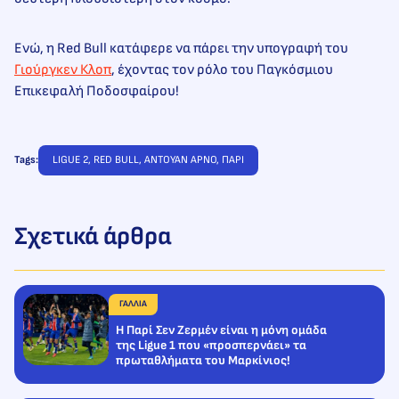
Ενώ, η Red Bull κατάφερε να πάρει την υπογραφή του
Γιούργκεν Κλοπ
, έχοντας τον ρόλο του Παγκόσμιου
Επικεφαλή Ποδοσφαίρου!
Tags:
LIGUE 2
, 
RED BULL
, 
ΑΝΤΟΥΑΝ ΑΡΝΟ
, 
ΠΑΡΙ
Σχετικά άρθρα
ΓΑΛΛΙΑ
H Παρί Σεν Ζερμέν είναι η μόνη ομάδα
της Ligue 1 που «προσπερνάει» τα
πρωταθλήματα του Μαρκίνιος!