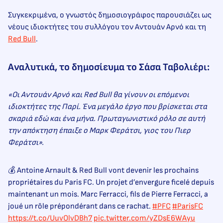
Συγκεκριμένα, ο γνωστός δημοσιογράφος παρουσιάζει ως
νέους ιδιοκτήτες του συλλόγου τον Αντουάν Αρνό και τη
Red Bull
.
Αναλυτικά, το δημοσίευμα το Σάσα Ταβολιέρι:
«Οι Αντουάν Αρνό και Red Bull θα γίνουν οι επόμενοι
ιδιοκτήτες της Παρί. Ένα μεγάλο έργο που βρίσκεται στα
σκαριά εδώ και ένα μήνα. Πρωταγωνιστικό ρόλο σε αυτή
την απόκτηση έπαιξε ο Μαρκ Φεράτσι, γιος του Πιερ
Φεράτσι».
💰 Antoine Arnault & Red Bull vont devenir les prochains
propriétaires du Paris FC. Un projet d’envergure ficelé depuis
maintenant un mois. Marc Ferracci, fils de Pierre Ferracci, a
joué un rôle prépondérant dans ce rachat.
#PFC
#ParisFC
https://t.co/UuvOlvDBh7
pic.twitter.com/yZDsE6WAyu