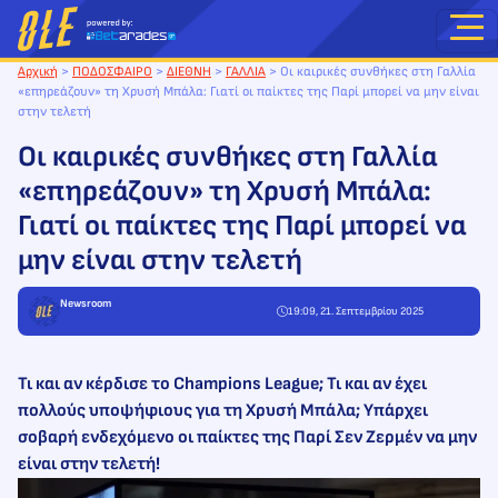
Μετάβαση
στο
περιεχόμενο
Αρχική
>
ΠΟΔΟΣΦΑΙΡΟ
>
ΔΙΕΘΝΗ
>
ΓΑΛΛΙΑ
>
Οι καιρικές συνθήκες στη Γαλλία
«επηρεάζουν» τη Χρυσή Μπάλα: Γιατί οι παίκτες της Παρί μπορεί να μην είναι
στην τελετή
Οι καιρικές συνθήκες στη Γαλλία
«επηρεάζουν» τη Χρυσή Μπάλα:
Γιατί οι παίκτες της Παρί μπορεί να
μην είναι στην τελετή
Newsroom
19:09, 21. Σεπτεμβρίου 2025
Τι και αν κέρδισε το Champions League; Τι και αν έχει
πολλούς υποψήφιους για τη Χρυσή Μπάλα; Υπάρχει
σοβαρή ενδεχόμενο οι παίκτες της Παρί Σεν Ζερμέν να μην
είναι στην τελετή!