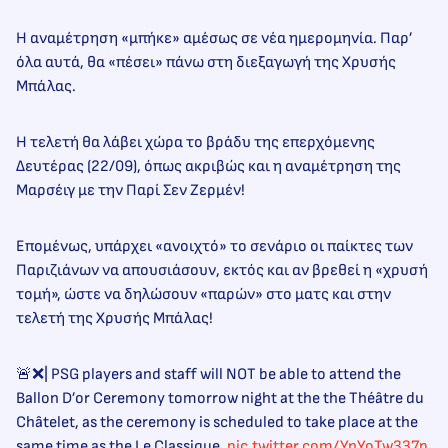
Η αναμέτρηση «μπήκε» αμέσως σε νέα ημερομηνία. Παρ’
όλα αυτά, θα «πέσει» πάνω στη διεξαγωγή της Χρυσής
Μπάλας.
Η τελετή θα λάβει χώρα το βράδυ της επερχόμενης
Δευτέρας (22/09), όπως ακριβώς και η αναμέτρηση της
Μαρσέιγ με την Παρί Σεν Ζερμέν!
Επομένως, υπάρχει «ανοιχτό» το σενάριο οι παίκτες των
Παριζιάνων να απουσιάσουν, εκτός και αν βρεθεί η «χρυσή
τομή», ώστε να δηλώσουν «παρών» στο ματς και στην
τελετή της Χρυσής Μπάλας!
🚨❌| PSG players and staff will NOT be able to attend the
Ballon D’or Ceremony tomorrow night at the the Théâtre du
Châtelet, as the ceremony is scheduled to take place at the
same time as the Le Classique.
pic.twitter.com/YnYoTw337p