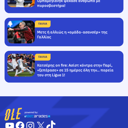
Ομπαμεγιάνγκ ψέκασε άνθρωπο με
πυροσβεστήρα!
ΓΑΛΛΙΑ
Mετς ή αλλιώς η «ομάδα-ασανσέρ» της
Γαλλίας
ΓΑΛΛΙΑ
Κατσέρης on fire: Ασίστ κόντρα στην Παρί,
«ξεπέρασε» σε 15 ημέρες όλη την… πορεία
του στη Ligue 1!
YouTube
Facebook
Instagram
X
TikTok