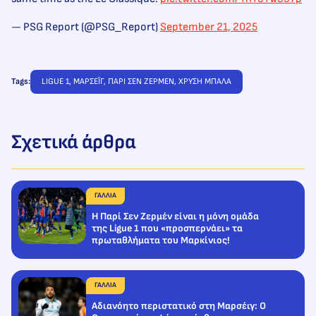
— PSG Report (@PSG_Report)
September 21, 2025
Tags:
LIGUE 1
, 
ΜΑΡΣΕΪΓ
, 
ΠΑΡΙ ΣΕΝ ΖΕΡΜΕΝ
, 
ΧΡΥΣΗ ΜΠΑΛΑ
Σχετικά άρθρα
ΓΑΛΛΙΑ
H Παρί Σεν Ζερμέν είναι η μόνη ομάδα
της Ligue 1 που «προσπερνάει» τα
πρωταθλήματα του Μαρκίνιος!
ΓΑΛΛΙΑ
Αδιανόητο περιστατικό στη Μαρσέιγ: Ο