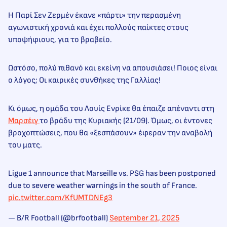
Η Παρί Σεν Ζερμέν έκανε «πάρτι» την περασμένη
αγωνιστική χρονιά και έχει πολλούς παίκτες στους
υποψήφιους, για το βραβείο.
Ωστόσο, πολύ πιθανό και εκείνη να απουσιάσει! Ποιος είναι
ο λόγος; Οι καιρικές συνθήκες της Γαλλίας!
Κι όμως, η ομάδα του Λουίς Ενρίκε θα έπαιζε απέναντι στη
Μαρσέιγ
το βράδυ της Κυριακής (21/09). Όμως, οι έντονες
βροχοπτώσεις, που θα «ξεσπάσουν» έφεραν την αναβολή
του ματς.
Ligue 1 announce that Marseille vs. PSG has been postponed
due to severe weather warnings in the south of France.
pic.twitter.com/KfUMTDNEg3
— B/R Football (@brfootball)
September 21, 2025