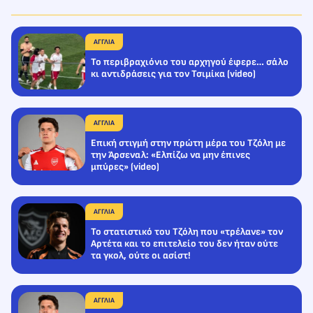
ΑΓΓΛΙΑ
Το περιβραχιόνιο του αρχηγού έφερε… σάλο
κι αντιδράσεις για τον Τσιμίκα (video)
ΑΓΓΛΙΑ
Επική στιγμή στην πρώτη μέρα του Τζόλη με
την Άρσεναλ: «Ελπίζω να μην έπινες
μπύρες» (video)
ΑΓΓΛΙΑ
Το στατιστικό του Τζόλη που «τρέλανε» τον
Αρτέτα και το επιτελείο του δεν ήταν ούτε
τα γκολ, ούτε οι ασίστ!
ΑΓΓΛΙΑ