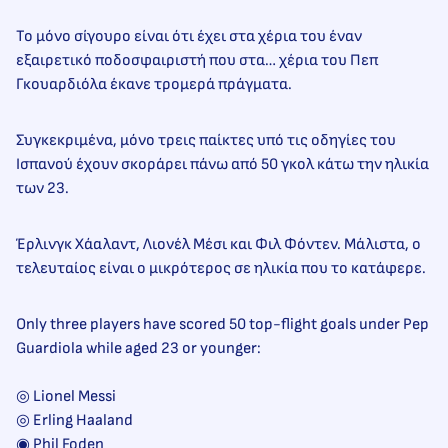
Το μόνο σίγουρο είναι ότι έχει στα χέρια του έναν
εξαιρετικό ποδοσφαιριστή που στα… χέρια του Πεπ
Γκουαρδιόλα έκανε τρομερά πράγματα.
Συγκεκριμένα, μόνο τρεις παίκτες υπό τις οδηγίες του
Ισπανού έχουν σκοράρει πάνω από 50 γκολ κάτω την ηλικία
των 23.
Έρλινγκ Χάαλαντ, Λιονέλ Μέσι και Φιλ Φόντεν. Μάλιστα, ο
τελευταίος είναι ο μικρότερος σε ηλικία που το κατάφερε.
Only three players have scored 50 top-flight goals under Pep
Guardiola while aged 23 or younger:
◎ Lionel Messi
◎ Erling Haaland
◉ Phil Foden