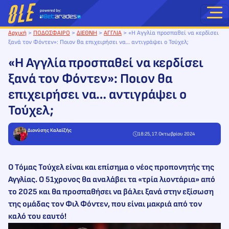
Μετάβαση
στο
περιεχόμενο
Αρχική
>
ΠΟΔΟΣΦΑΙΡΟ
>
ΔΙΕΘΝΗ
>
ΑΓΓΛΙΑ
>
«Η Αγγλία προσπαθεί να κερδίσει
ξανά τον Φόντεν»: Ποιον θα επιχειρήσει να… αντιγράψει ο Τούχελ;
«Η Αγγλία προσπαθεί να κερδίσει
ξανά τον Φόντεν»: Ποιον θα
επιχειρήσει να… αντιγράψει ο
Τούχελ;
Διονύσης Καλαϊζής
18:25, 17. Οκτωβρίου 2024
Ο Τόμας Τούχελ είναι και επίσημα ο νέος προπονητής της
Αγγλίας. Ο 51χρονος θα αναλάβει τα «τρία λιοντάρια» από
το 2025 και θα προσπαθήσει να βάλει ξανά στην εξίσωση
της ομάδας τον Φιλ Φόντεν, που είναι μακριά από τον
καλό του εαυτό!