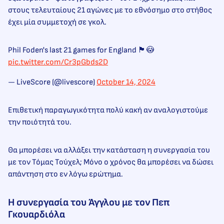
στους τελευταίους 21 αγώνες με το εθνόσημο στο στήθος
έχει μία συμμετοχή σε γκολ.
Phil Foden's last 21 games for England 🏴󠁧󠁢󠁥󠁮󠁧󠁿😳
pic.twitter.com/Cr3pGbds2D
— LiveScore (@livescore)
October 14, 2024
Επιθετική παραγωγικότητα πολύ κακή αν αναλογιστούμε
την ποιότητά του.
Θα μπορέσει να αλλάξει την κατάσταση η συνεργασία του
με τον Τόμας Τούχελ; Μόνο ο χρόνος θα μπορέσει να δώσει
απάντηση στο εν λόγω ερώτημα.
Η συνεργασία του Άγγλου με τον Πεπ
Γκουαρδιόλα