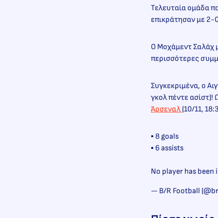
Τελευταία ομάδα πο
επικράτησαν με 2-0
Ο Μοχάμεντ Σαλάχ μ
περισσότερες συμμ
Συγκεκριμένα, ο Αι
γκολ πέντε ασίστ)! 
Άρσεναλ
(10/11, 18:
▪️ 8 goals
▪️ 6 assists
No player has been 
— B/R Football (@br