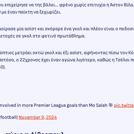
υ επιχείρησε να της βάλει… φρένο χωρίς επιτυχία η Άστον Βίλα.
 με έναν παίκτη να ξεχωρίζει.
οίρασε μία ασίστ και σκόραρε ένα γκολ και πλέον είναι ο ποδοσ
ετοχές σε γκολ στο φετινό πρωτάθλημα.
γύπτιος μετράει οκτώ γκολ και έξι ασίστ, αφήνοντας πίσω τον Κ
Ωστόσο, ο 22χρονος έχει έναν αγώνα λιγότερο, καθώς η Τσέλσι πα
30).
involved in more Premier League goals than Mo Salah 🎯
pic.twit
football)
November 9, 2024