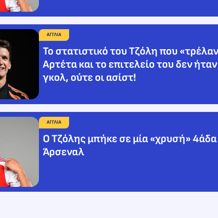
ΑΓΓΛΙΑ
Το στατιστικό του Τζόλη που «τρέλαν
Αρτέτα και το επιτελείο του δεν ήταν
γκολ, ούτε οι ασίστ!
ΑΓΓΛΙΑ
Ο Τζόλης μπήκε σε μία «χρυσή» 4άδα
Άρσεναλ