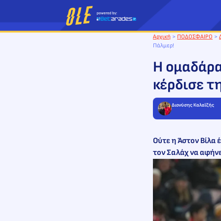
Μετάβαση
στο
περιεχόμενο
Αρχική
>
ΠΟΔΟΣΦΑΙΡΟ
>
Πάλμερ!
H ομαδάρα
κέρδισε τ
Διονύσης Καλαϊζής
Ούτε η Άστον Βίλα έ
τον Σαλάχ να αφήνε