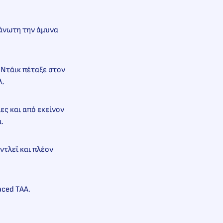
γάνωτη την άμυνα
Ντάικ πέταξε στον
υλ.
ες και από εκείνον
α.
τλεϊ και πλέον
aced TAA.