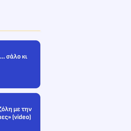
… σάλο κι
ζόλη με την
ες» (video)