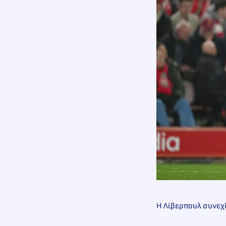
Η Λίβερπουλ συνεχί