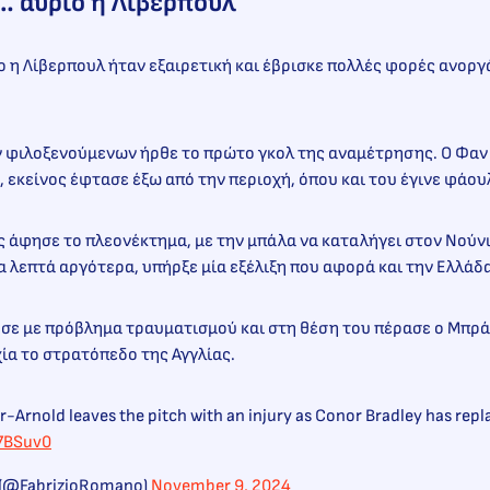
… αύριο η Λίβερπουλ
 η Λίβερπουλ ήταν εξαιρετική και έβρισκε πολλές φορές ανορ
ν φιλοξενούμενων ήρθε το πρώτο γκολ της αναμέτρησης. Ο Φαν 
, εκείνος έφτασε έξω από την περιοχή, όπου και του έγινε φάο
ς άφησε το πλεονέκτημα, με την μπάλα να καταλήγει στον Νούνι
α λεπτά αργότερα, υπήρξε μία εξέλιξη που αφορά και την Ελλάδ
σε με πρόβλημα τραυματισμού και στη θέση του πέρασε ο Μπράν
χία το στρατόπεδο της Αγγλίας.
-Arnold leaves the pitch with an injury as Conor Bradley has repl
27BSuv0
 (@FabrizioRomano)
November 9, 2024