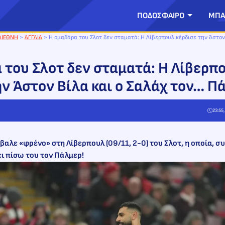
ΠΟΔΟΣΦΑΙΡΟ
ΜΠΑ
ΔΙΕΘΝΗ
>
ΑΓΓΛΙΑ
>
H ομαδάρα του Σλοτ δεν σταματά: Η Λίβερπουλ κέρδισε την Άστον
 του Σλοτ δεν σταματά: Η Λίβερπ
ην Άστον Βίλα και ο Σαλάχ τον… Π
23:55
βαλε «φρένο» στη Λίβερπουλ (09/11, 2-0) του Σλοτ, η οποία, συν
ι πίσω του τον Πάλμερ!