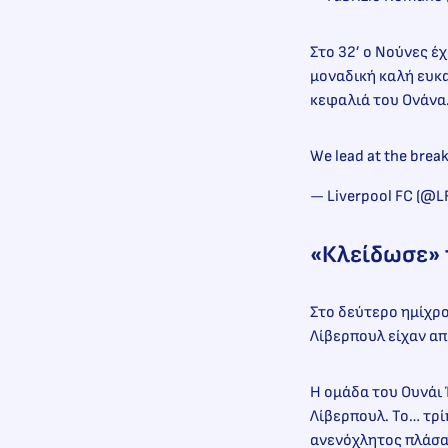
Στο 32’ ο Νούνες έ
μοναδική καλή ευκαι
κεφαλιά του Ονάνα
We lead at the brea
— Liverpool FC (@L
«Κλείδωσε» 
Στο δεύτερο ημίχρο
Λίβερπουλ είχαν απ
Η ομάδα του Ουνάι 
Λίβερπουλ. Το… τρί
ανενόχλητος πλάσα