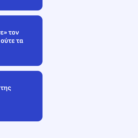
ε» τον
 ούτε τα
 της