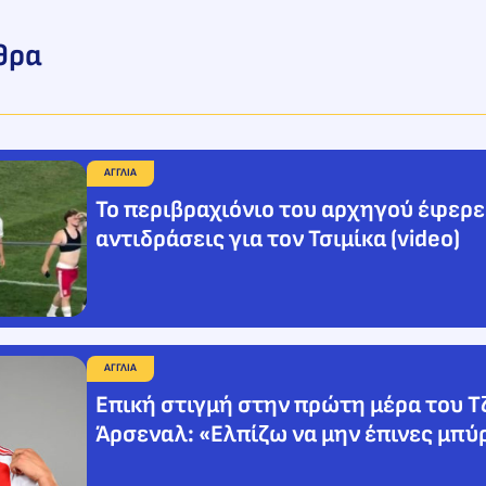
θρα
ΑΓΓΛΙΑ
Το περιβραχιόνιο του αρχηγού έφερε
αντιδράσεις για τον Τσιμίκα (video)
ΑΓΓΛΙΑ
Επική στιγμή στην πρώτη μέρα του Τ
Άρσεναλ: «Ελπίζω να μην έπινες μπύρ