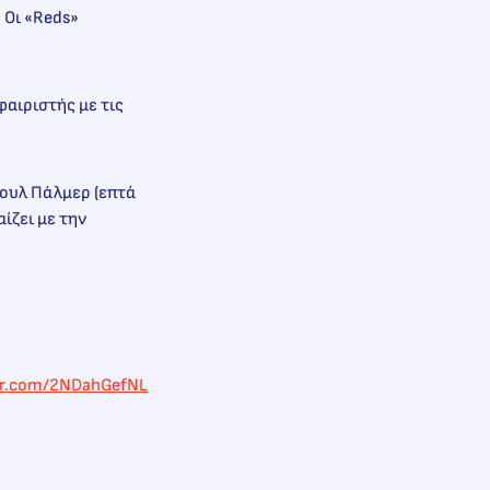
 Οι «Reds»
φαιριστής με τις
όουλ Πάλμερ (επτά
ίζει με την
ter.com/2NDahGefNL