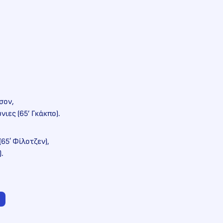
σον,
νιες (65’ Γκάκπο).
(65′ Φίλοτζεν),
).