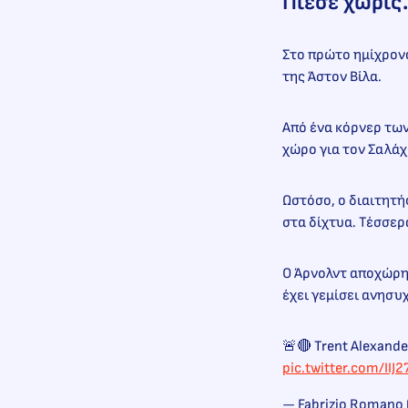
Πίεσε χωρίς
Στο πρώτο ημίχρονο
της Άστον Βίλα.
Από ένα κόρνερ τω
χώρο για τον Σαλάχ
Ωστόσο, ο διαιτητή
στα δίχτυα. Τέσσερ
Ο Άρνολντ αποχώρη
έχει γεμίσει ανησυ
🚨🔴 Trent Alexander
pic.twitter.com/IIJ
— Fabrizio Romano