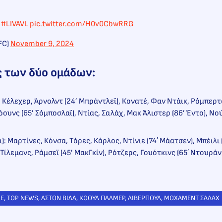

#LIVAVL
pic.twitter.com/H0v0CbwRRG
FC)
November 9, 2024
ς των δύο ομάδων:
: Κέλεχερ, Άρνολντ (24’ Μπράντλεϊ), Κονατέ, Φαν Ντάικ, Ρόμπερτ
υνς (65’ Σόμποσλαϊ), Ντίας, Σαλάχ, Μακ Άλιστερ (86’ Έντο), Νού
ι): Μαρτίνες, Κόνσα, Τόρες, Κάρλος, Ντίνιε (74′ Μάατσεν), Μπέιλι 
 Τίλεμανς, Ράμσεϊ (45’ ΜακΓκίν), Ρότζερς, Γουότκινς (65′ Ντουράν
UE
, 
TOP NEWS
, 
ΑΣΤΟΝ ΒΙΛΑ
, 
ΚΟΟΥΛ ΠΑΛΜΕΡ
, 
ΛΙΒΕΡΠΟΥΛ
, 
ΜΟΧΑΜΕΝΤ ΣΑΛΑΧ