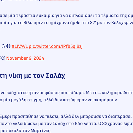
χασε μία τεράστια ευκαιρία για να διπλασιάσει τα τέρματα της ο
ρία για τη Βίλα πριν το ημίχρονο ήρθε στο 37’ με τον Κέλεχερ 
.
k 💪🔴
#LIVAVL
pic.twitter.com/IPfb5qi8zj
FC)
November 9, 2024
τη νίκη με τον Σαλάχ
νο ελάχιστες ήταν οι φάσεις που είδαμε. Με το… καλημέρα Άστο
ό μία μεγάλη στιγμή, αλλά δεν κατάφεραν να σκοράρουν.
Έμερι προσπάθησε να πιέσει, αλλά δεν μπορούσε να διαπεράσει
ποντο «κλείδωσε» με τον Σαλάχ στο 84ο λεπτό. Ο 32χρονος έφυ
ρε εύκολα τον Μαρτίνες.