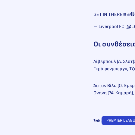
GET IN THERE!!! ✊
— Liverpool FC (@L
Οι συνθέσει
Λίβερπουλ (Α. Σλοτ)
Γκράφενμπεργκ, Τζόο
Άστον Βίλα (Ο. Έμερ
Ονάνα (74′ Καμαρά),
PREMIER LEAG
Tags: