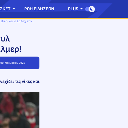
ΣΚΕΤ
ΡΟΗ ΕΙΔΗΣΕΩΝ
PLUS
 Βίλα και ο Σαλάχ τον…
ουλ
άλμερ!
, 09. Νοεμβρίου 2024
εχίζει τις νίκες και