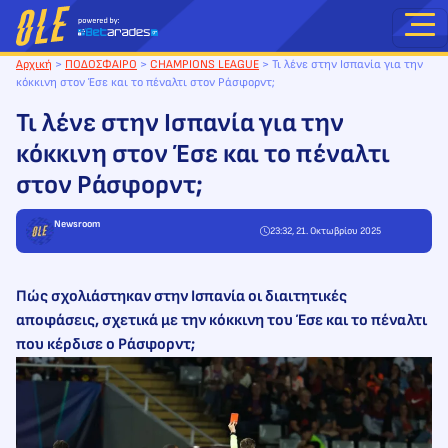
Μετάβαση
στο
περιεχόμενο
Αρχική
>
ΠΟΔΟΣΦΑΙΡΟ
>
CHAMPIONS LEAGUE
>
Τι λένε στην Ισπανία για την
κόκκινη στον Έσε και το πέναλτι στον Ράσφορντ;
Τι λένε στην Ισπανία για την
κόκκινη στον Έσε και το πέναλτι
στον Ράσφορντ;
Newsroom
23:32, 21. Οκτωβρίου 2025
Πώς σχολιάστηκαν στην Ισπανία οι διαιτητικές
αποφάσεις, σχετικά με την κόκκινη του Έσε και το πέναλτι
που κέρδισε ο Ράσφορντ;