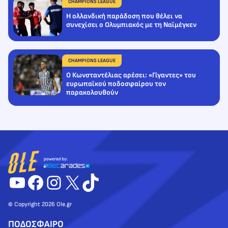
CHAMPIONS LEAGUE
Η ολλανδική παράδοση που θέλει να
συνεχίσει ο Ολυμπιακός με τη Ναϊμέγκεν
CHAMPIONS LEAGUE
Ο Κωνσταντέλιας αρέσει: «Γίγαντες» του
ευρωπαϊκού ποδοσφαίρου τον
παρακολουθούν
YouTube
Facebook
Instagram
X
TikTok
© Copyright 2026 Ole.gr
ΠΟΔΟΣΦΑΙΡΟ