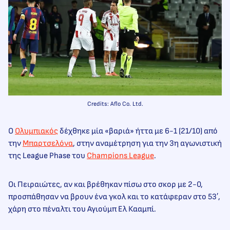
Credits: Aflo Co. Ltd.
Ο
Ολυμπιακός
δέχθηκε μία «βαριά» ήττα με 6-1 (21/10) από
την
Μπαρτσελόνα
, στην αναμέτρηση για την 3η αγωνιστική
της League Phase του
Champions League
.
Οι Πειραιώτες, αν και βρέθηκαν πίσω στο σκορ με 2-0,
προσπάθησαν να βρουν ένα γκολ και το κατάφεραν στο 53′,
χάρη στο πέναλτι του Αγιούμπ Ελ Κααμπί.