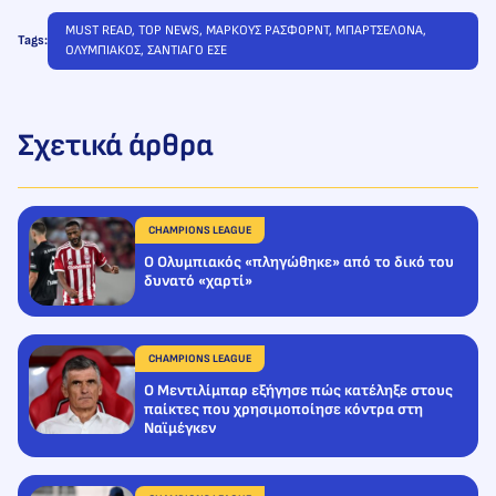
MUST READ
, 
TOP NEWS
, 
ΜΑΡΚΟΥΣ ΡΑΣΦΟΡΝΤ
, 
ΜΠΑΡΤΣΕΛΟΝΑ
, 
Tags:
ΟΛΥΜΠΙΑΚΟΣ
, 
ΣΑΝΤΙΑΓΟ ΕΣΕ
Σχετικά άρθρα
CHAMPIONS LEAGUE
Ο Ολυμπιακός «πληγώθηκε» από το δικό του
δυνατό «χαρτί»
CHAMPIONS LEAGUE
Ο Μεντιλίμπαρ εξήγησε πώς κατέληξε στους
παίκτες που χρησιμοποίησε κόντρα στη
Ναϊμέγκεν