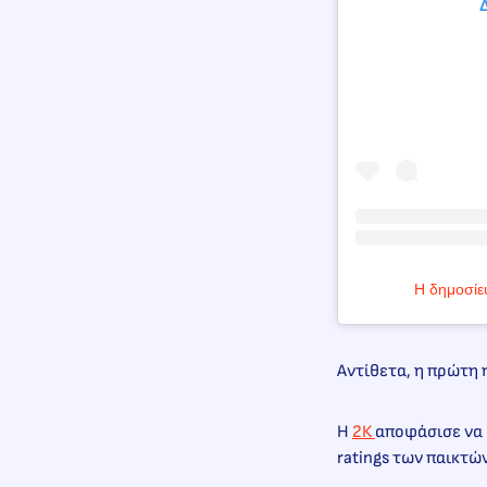
Δ
Η δημοσίε
Αντίθετα, η πρώτη 
Η
2Κ
αποφάσισε να 
ratings των παικτών