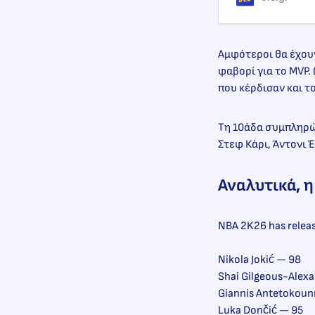
Αμφότεροι θα έχουν
φαβορί για το MVP.
που κέρδισαν και 
Τη 10άδα συμπληρών
Στεφ Κάρι, Άντονι 
Αναλυτικά, 
NBA 2K26 has release
Nikola Jokić — 98
Shai Gilgeous-Alex
Giannis Antetokou
Luka Dončić — 95