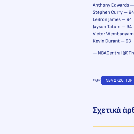
Anthony Edwards —
Stephen Curry — 94
LeBron James — 94
Jayson Tatum — 94
Victor Wembanyam
Kevin Durant — 93
— NBACentral (@Th
NBA 2K26
, 
TOP
Tags:
Σχετικά άρ