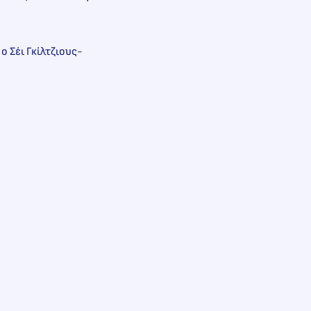
 ο Σέι Γκίλτζιους-