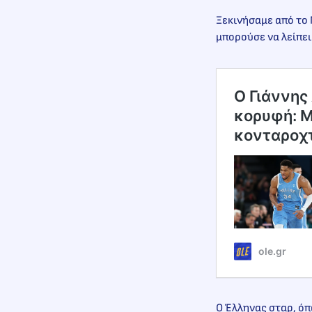
Ξεκινήσαμε από το 
μπορούσε να λείπει
Ο Γιάννης
κορυφή: Με
κονταροχτ
ole.gr
Ο Έλληνας σταρ, όπ