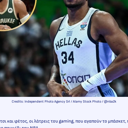
Credits: Independent Photo Agency Srl / Alamy Stock Photo / @nba2k
τσι και φέτος, οι λάτρεις του gaming, που αγαπούν το μπάσκετ,