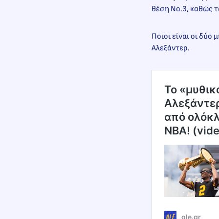
θέση Νο.3, καθώς το
Ποιοι είναι οι δύο
Αλεξάντερ.
Το «μυθικ
Αλεξάντερ
από ολόκλ
NBA! (vid
ole.gr