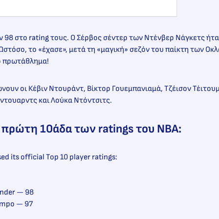
 98 στο rating τους. Ο Σέρβος σέντερ των Ντένβερ Νάγκετς ήτα
 Ωστόσο, το «έχασε», μετά τη «μαγική» σεζόν του παίκτη των Οκλ
το πρωτάθλημα!
ουν οι Κέβιν Ντουράντ, Βίκτορ Γουεμπανιαμά, Τζέισον Τέιτουμ
Έντουαρντς και Λούκα Ντόντσιτς.
η πρώτη 10άδα των ratings του ΝΒΑ:
d its official Top 10 player ratings:
ander — 98
nmpo — 97