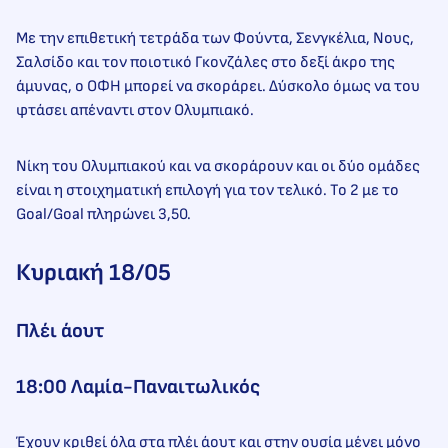
Με την επιθετική τετράδα των Φούντα, Σενγκέλια, Νους,
Σαλσίδο και τον ποιοτικό Γκονζάλες στο δεξί άκρο της
άμυνας, ο ΟΦΗ μπορεί να σκοράρει. Δύσκολο όμως να του
φτάσει απέναντι στον Ολυμπιακό.
Νίκη του Ολυμπιακού και να σκοράρουν και οι δύο ομάδες
είναι η στοιχηματική επιλογή για τον τελικό. Το 2 με το
Goal/Goal πληρώνει 3,50.
Κυριακή 18/05
Πλέι άουτ
18:00 Λαμία-Παναιτωλικός
Έχουν κριθεί όλα στα πλέι άουτ και στην ουσία μένει μόνο