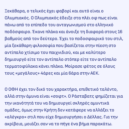
Ξεκάθαρα, ο τελικός έχει φαβορί και αυτό είναι ο
Ολυμπιακός. Ο Ολυμπιακός έδειξε στα πλέι οφ πως είναι
πάνω από το επίπεδο του ανταγωνισμού στο ελληνικό
ποδόσφαιρο. Έκανε πλάκα και άνοιξε τη διαφορά στους 16
βαθμούς από τον δεύτερο. Έχει το ποδοσφαιρικό του στιλ,
μία ξεκάθαρη φιλοσοφία που βασίζεται στην πίεση στο
αντίπαλο χτίσιμο του παιχνιδιού, και με καλύτερο
δημιουργό είτε τον αντίπαλο στόπερ είτε τον αντίπαλο
τερματοφύλακα κάνει πλάκα. Μοίρασε φέτος σε όλους
τους «μεγάλους» 4άρες και μία 6άρα στην ΑΕΚ.
Ο ΟΦΗ έχει τον δικό του χαρακτήρα, επιθετικό ταλέντο,
αλλά στην άμυνα είναι «σοφτ». Ο Ράσταβατς φημίζεται για
την ικανότητά του να δημιουργεί σκληρές αμυντικά
ομάδες, όμως στην Κρήτη δεν κατάφερε να αλλάξει το
«αλέγκρο» στιλ που είχε δημιουργήσει ο Δέλλας. Για την
ακρίβεια, μοιάζει σαν να το πήγε ένα βήμα παρακάτω.