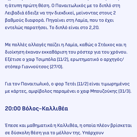
η άτυπη πρώτη θέση. Ο Παναιτωλικός με το διπλό στη
Λειβαδιά έδειξε να την διεκδικεί, μείνοντας στους 2
βαθμούς διαφορά. Πηγαίνει στη Λαμία, που το έχει
εντελώς παρατήσει. Το διπλό είναι στο 2,20.
Με πολλές αλλαγές παίζει η Λαμία, καθώς ο Στάικος και η
διοίκηση έκαναν εκκαθάριση του ρόστερ για του χρόνου.
Εξέτισε ο χαφ Τσιμπόλα (11/2), ερωτηματικό ο αρχηγός/
στόπερ Γιαννούτσος (27/0).
Για τον Παναιτωλικό, ο φορ Τετέι (11/2) είναι τιμωρημένος
με κάρτες, αμφίβολος παραμένει ο χαφ Μπουζούκης (31/3).
20:00 Βόλος-Καλλιθέα
Έπεσε και μαθηματικά η Καλλιθέα, η οποία πλέον βρίσκεται
σε δύσκολη θέση για το μέλλον της. Υπάρχουν