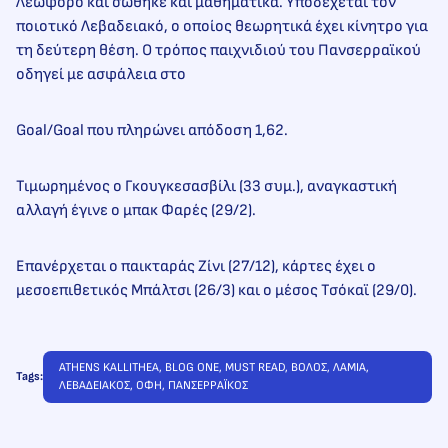
Λεωφόρο και σώθηκε και μαθηματικά. Υποδέχεται τον
ποιοτικό Λεβαδειακό, ο οποίος θεωρητικά έχει κίνητρο για
τη δεύτερη θέση. Ο τρόπος παιχνιδιού του Πανσερραϊκού
οδηγεί με ασφάλεια στο
Goal/Goal που πληρώνει απόδοση 1,62.
Τιμωρημένος ο Γκουγκεσασβίλι (33 συμ.), αναγκαστική
αλλαγή έγινε ο μπακ Φαρές (29/2).
Επανέρχεται ο παικταράς Ζίνι (27/12), κάρτες έχει ο
μεσοεπιθετικός Μπάλτσι (26/3) και ο μέσος Τσόκαϊ (29/0).
ATHENS KALLITHEA
, 
BLOG ONE
, 
MUST READ
, 
ΒΟΛΟΣ
, 
ΛΑΜΙΑ
, 
Tags:
ΛΕΒΑΔΕΙΑΚΟΣ
, 
ΟΦΗ
, 
ΠΑΝΣΕΡΡΑΪΚΟΣ