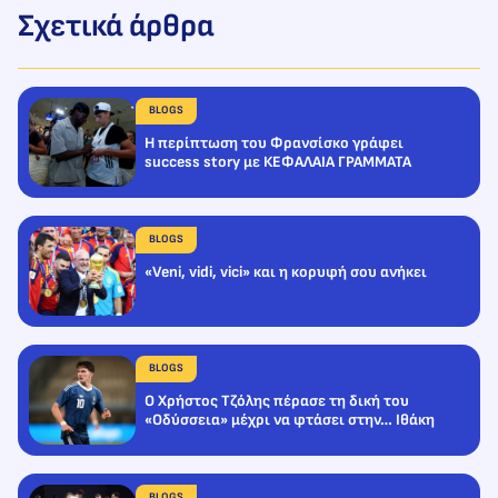
Σχετικά άρθρα
BLOGS
Η περίπτωση του Φρανσίσκο γράφει
success story με ΚΕΦΑΛΑΙΑ ΓΡΑΜΜΑΤΑ
BLOGS
«Veni, vidi, vici» και η κορυφή σου ανήκει
BLOGS
Ο Χρήστος Τζόλης πέρασε τη δική του
«Οδύσσεια» μέχρι να φτάσει στην… Ιθάκη
BLOGS