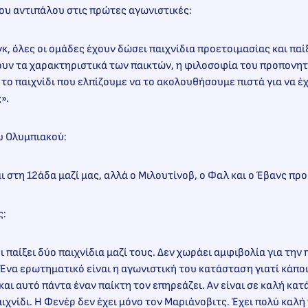
του αντιπάλου στις πρώτες αγωνιστικές:
κ, όλες οι ομάδες έχουν δώσει παιχνίδια προετοιμασίας και παί
υν τα χαρακτηριστικά των παικτών, η φιλοσοφία του προπονητή
 το παιχνίδι που ελπίζουμε να το ακολουθήσουμε πιστά για να έ
».
ου Ολυμπιακού:
αι στη 12άδα μαζί μας, αλλά ο Μιλουτίνοβ, ο Φαλ και ο Έβανς πρ
ς:
 παίξει δύο παιχνίδια μαζί τους. Δεν χωράει αμφιβολία για την 
 Ένα ερωτηματικό είναι η αγωνιστική του κατάσταση γιατί κάποι
αι αυτό πάντα έναν παίκτη τον επηρεάζει. Αν είναι σε καλή κατ
ιχνίδι. Η Φενέρ δεν έχει μόνο τον Μαριάνοβιτς. Έχει πολύ καλή f