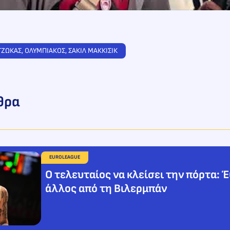
ΤΖΩΚΑΣ
, 
ΟΛΥΜΠΙΑΚΟΣ
, 
ΣΑΚΙΛ ΜΑΚΚΙΣΙΚ
θρα
EUROLEAGUE
Ο τελευταίος να κλείσει την πόρτα: 
άλλος από τη Βιλερμπάν