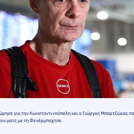
ώρησε για την Κωνσταντινούπολη και ο Γιώργος Μπαρτζώκας 
του ματς με τη Φενέρμπαχτσε.