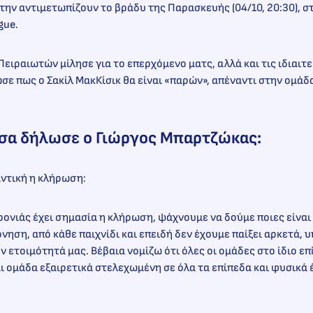
την αντιμετωπίζουν το βράδυ της Παρασκευής (04/10, 20:30), σ
gue.
ειραιωτών μίλησε για το επερχόμενο ματς, αλλά και τις ιδιαιτ
ε πως ο Σακίλ ΜακΚίσικ θα είναι «παρών», απέναντι στην ομάδ
όσα δήλωσε ο Γιώργος Μπαρτζώκας:
αντική η κλήρωση:
χρονιάς έχει σημασία η κλήρωση, ψάχνουμε να δούμε ποιες είναι
νηση, από κάθε παιχνίδι και επειδή δεν έχουμε παίξει αρκετά, 
 ετοιμότητά μας. Βέβαια νομίζω ότι όλες οι ομάδες στο ίδιο επί
 ομάδα εξαιρετικά στελεχωμένη σε όλα τα επίπεδα και φυσικά