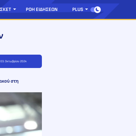
ΣΚΕΤ
ΡΟΗ ΕΙΔΗΣΕΩΝ
PLUS
ν
, 03. Οκτωβρίου 2024
ακού στη