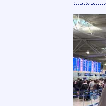
δυνατούς φόργουορν