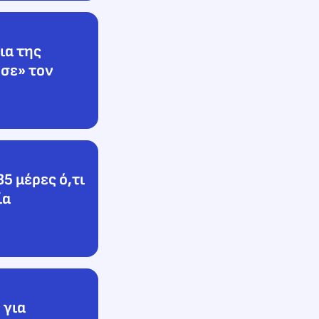
ια της
σε» τον
5 μέρες ό,τι
ία
 για