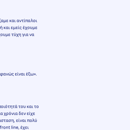
ξαμε και αντίπαλοι
 και εμείς έχουμε
χουμε τύχη για να
οφανώς είναι έξω».
ποιότητά του και το
α χρόνια δεν είχε
άσταση, είναι πολύ
ront line, έχει