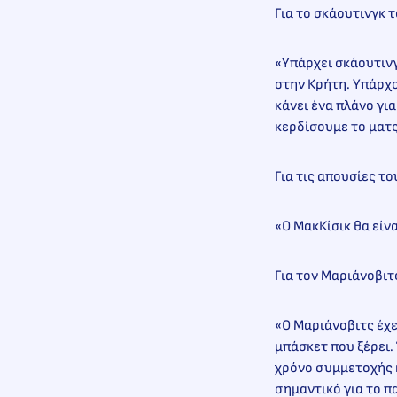
Για το σκάουτινγκ 
«Υπάρχει σκάουτινγ
στην Κρήτη. Υπάρχο
κάνει ένα πλάνο για
κερδίσουμε το ματς
Για τις απουσίες τ
«Ο ΜακΚίσικ θα είν
Για τον Μαριάνοβιτ
«Ο Μαριάνοβιτς έχει
μπάσκετ που ξέρει.
χρόνο συμμετοχής κ
σημαντικό για το πα