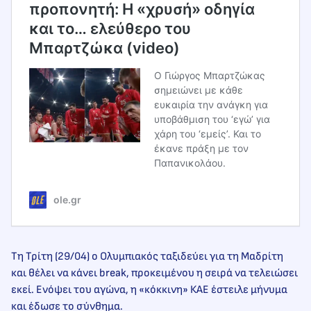
προπονητή: Η «χρυσή» οδηγία
και το… ελεύθερο του
Μπαρτζώκα (video)
Ο Γιώργος Μπαρτζώκας
σημειώνει με κάθε
ευκαιρία την ανάγκη για
υποβάθμιση του ‘εγώ’ για
χάρη του ‘εμείς’. Και το
έκανε πράξη με τον
Παπανικολάου.
ole.gr
Τη Τρίτη (29/04) ο Ολυμπιακός ταξιδεύει για τη Μαδρίτη
και θέλει να κάνει break, προκειμένου η σειρά να τελειώσει
εκεί. Ενόψει του αγώνα, η «κόκκινη» ΚΑΕ έστειλε μήνυμα
και έδωσε το σύνθημα.