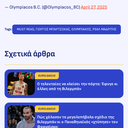
— Olympiacos B.C. (@Olympiacos_BC)
April 27, 2025
Tags:
MUST READ
, 
ΓΙΩΡΓΟΣ ΜΠΑΡΤΖΩΚΑΣ
, 
ΟΛΥΜΠΙΑΚΟΣ
, 
ΡΕΑΛ ΜΑΔΡΙΤΗΣ
Σχετικά άρθρα
EUROLEAGUE
Ο τελευταίος να κλείσει την πόρτα: Έφυγε κι
άλλος από τη Βιλερμπάν
EUROLEAGUE
Πώς χάλασαν τα μεγαλεπήβολα σχέδια της
Βιλερμπάν κι ο Παναθηναϊκός «χτύπησε» τον
Φρανσίσκο;