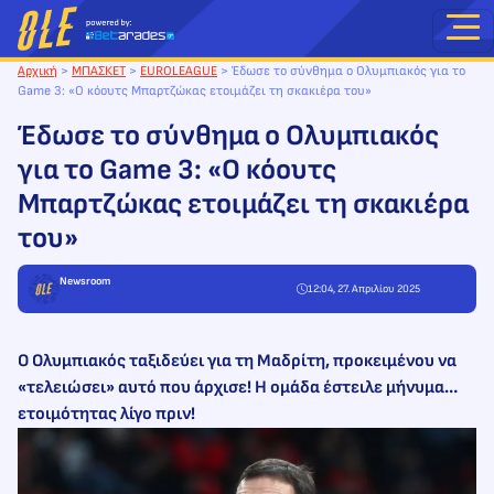
Μετάβαση
στο
περιεχόμενο
Αρχική
>
ΜΠΑΣΚΕΤ
>
EUROLEAGUE
>
Έδωσε το σύνθημα ο Ολυμπιακός για το
Game 3: «Ο κόουτς Μπαρτζώκας ετοιμάζει τη σκακιέρα του»
Έδωσε το σύνθημα ο Ολυμπιακός
για το Game 3: «Ο κόουτς
Μπαρτζώκας ετοιμάζει τη σκακιέρα
του»
Newsroom
12:04, 27. Απριλίου 2025
Ο Ολυμπιακός ταξιδεύει για τη Μαδρίτη, προκειμένου να
«τελειώσει» αυτό που άρχισε! Η ομάδα έστειλε μήνυμα…
ετοιμότητας λίγο πριν!