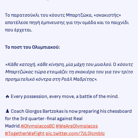
Το παρατσούκλι του κόουτς Μπαρτζώκα, «σκακιστής»
αποτέλεσε πηγή έμπνευσης για την ομάδα και το παιχνίδι
που έρχεται.
Το ποστ του Ολυμπιακού:
«Κάθε κατοχή, κάθε κίνηση, μία μάχη του μυαλού.
Ο
κόουτς
Μπαρτζώκας τώρα ετοιμάζει τη σκακιέρα του για τον τρίτο
προημιτελικό κόντρα στη Ρεάλ Μαδρίτης».
🔥 Every possession, every move, a battle of the mind.
♟️ Coach Giorgos Bartzokas is now preparing his chessboard
for the 3rd quarter-final against Real
Madrid.
#OlympiacosBC
#WeAreOlympiacos
#TogetherWeFight
pic.twitter.com/7zL0JcmbIc