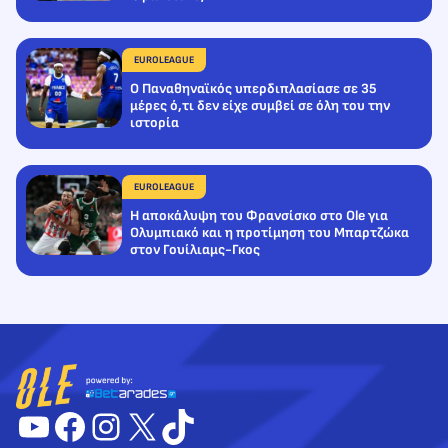
EUROLEAGUE
Ο Παναθηναϊκός υπερδιπλασίασε σε 35
μέρες ό,τι δεν είχε συμβεί σε όλη του την
ιστορία
EUROLEAGUE
Η αποκάλυψη του Φρανσίσκο στο Ole για
Ολυμπιακό και η προτίμηση του Μπαρτζώκα
στον Γουίλιαμς-Γκος
YouTube
Facebook
Instagram
X
TikTok