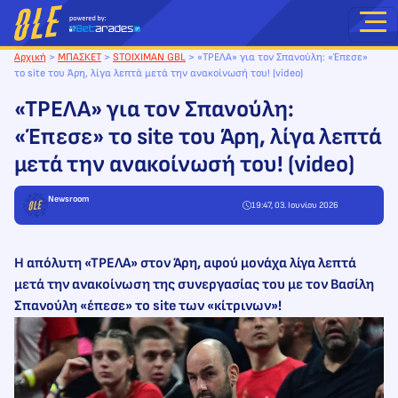
Μετάβαση
στο
περιεχόμενο
Αρχική
>
ΜΠΑΣΚΕΤ
>
STOIXIMAN GBL
>
«ΤΡΕΛΑ» για τον Σπανούλη: «Έπεσε»
το site του Άρη, λίγα λεπτά μετά την ανακοίνωσή του! (video)
«ΤΡΕΛΑ» για τον Σπανούλη:
«Έπεσε» το site του Άρη, λίγα λεπτά
μετά την ανακοίνωσή του! (video)
Newsroom
19:47, 03. Ιουνίου 2026
Η απόλυτη «ΤΡΕΛΑ» στον Άρη, αφού μονάχα λίγα λεπτά
μετά την ανακοίνωση της συνεργασίας του με τον Βασίλη
Σπανούλη «έπεσε» το site των «κίτρινων»!