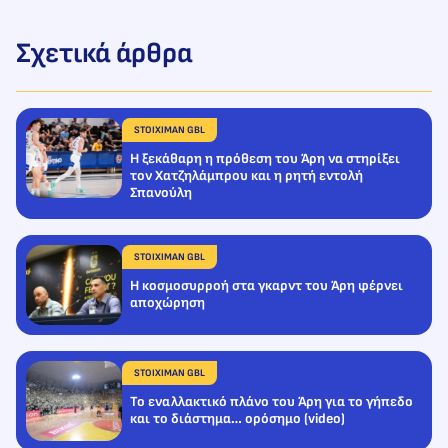
Σχετικά άρθρα
STOIXIMAN GBL
Η ξεκάθαρη η πρόθεση του Άρη να στηρίξει
τον Χατζηλάμπρου και η ρητή εντολή
Σπανούλη
STOIXIMAN GBL
Η κοσμοσυρροή στα γκαρντ του Άρη φέρνει
αποχώρηση
STOIXIMAN GBL
Το εναλλακτικό πλάνο του Άρη για το γήπεδο
και το διάστημα… ορόσημο (video)