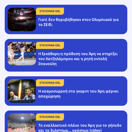
STOIXIMAN GBL
Γιατί δεν θορυβήθηκαν στον Ολυμπιακό για
το ΣΕΦ;
STOIXIMAN GBL
Η ξεκάθαρη η πρόθεση του Άρη να στηρίξει
τον Χατζηλάμπρου και η ρητή εντολή
Σπανούλη
STOIXIMAN GBL
Η κοσμοσυρροή στα γκαρντ του Άρη φέρνει
αποχώρηση
STOIXIMAN GBL
Το εναλλακτικό πλάνο του Άρη για το γήπεδο
και το διάστημα… ορόσημο (video)