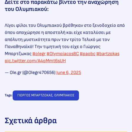
Δείτε στο παρακάτω βίντεο την αναχώρηση
του Ολυμπιακού:
Λίγοι φίλοι του Ολυμπιακού βρέθηκαν στο ξενοδοχείο από
όπου αποχώρησε η αποστολή και είχε καταλύσει με
απόλυτη μυστικότητα πριν τον τρίτο Τελικό με τον
Παναθηναϊκό! Την τιμητική του είχε ο Γιώργος
Μπαρτζωκας
#olegr
#OlympiacosBC
#paobc
#bartzokas
pic.twitter.com/A4oMmt6sUH
— Ole.gr (@Olegr470656)
June 6, 2025
Tags:
ΓΙΩΡΓΟΣ ΜΠΑΡΤΖΩΚΑΣ
, 
ΟΛΥΜΠΙΑΚΟΣ
Σχετικά άρθρα