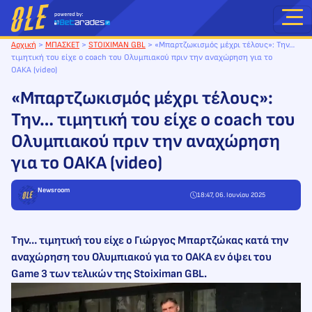
Μετάβαση
στο
περιεχόμενο
Αρχική
>
ΜΠΑΣΚΕΤ
>
STOIXIMAN GBL
>
«Μπαρτζωκισμός μέχρι τέλους»: Την…
τιμητική του είχε ο coach του Ολυμπιακού πριν την αναχώρηση για το
ΟΑΚΑ (video)
«Μπαρτζωκισμός μέχρι τέλους»:
Την… τιμητική του είχε ο coach του
Ολυμπιακού πριν την αναχώρηση
για το ΟΑΚΑ (video)
Newsroom
18:47, 06. Ιουνίου 2025
Την… τιμητική του είχε ο Γιώργος Μπαρτζώκας κατά την
αναχώρηση του Ολυμπιακού για το ΟΑΚΑ εν όψει του
Game 3 των τελικών της Stoiximan GBL.