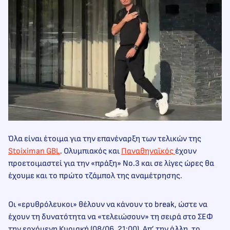
Όλα είναι έτοιμα για την επανέναρξη των τελικών της
Stoiximan GBL
. Ολυμπιακός και
Παναθηναϊκός
έχουν
προετοιμαστεί για την «πράξη» Νο.3 και σε λίγες ώρες θα
έχουμε και το πρώτο τζάμπολ της αναμέτρησης.
Οι «ερυθρόλευκοι» θέλουν να κάνουν το break, ώστε να
έχουν τη δυνατότητα να «τελειώσουν» τη σειρά στο ΣΕΦ
την ερχόμενη Κυριακή (08/06, 21:00). Απ’ την άλλη, το