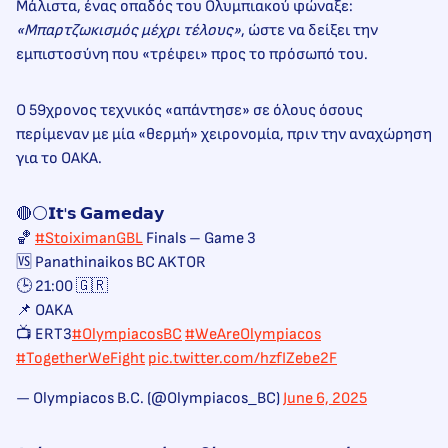
Μάλιστα, ένας οπαδός του Ολυμπιακού φώναξε:
«Μπαρτζωκισμός μέχρι τέλους»
, ώστε να δείξει την
εμπιστοσύνη που «τρέφει» προς το πρόσωπό του.
Ο 59χρονος τεχνικός «απάντησε» σε όλους όσους
περίμεναν με μία «θερμή» χειρονομία, πριν την αναχώρηση
για το ΟΑΚΑ.
🔴⚪𝗜𝘁'𝘀 𝗚𝗮𝗺𝗲𝗱𝗮𝘆
🏀
#StoiximanGBL
Finals – Game 3
🆚 Panathinaikos BC AKTOR
🕒 21:00 🇬🇷
📌 OAKA
📺 ERT3
#OlympiacosBC
#WeAreOlympiacos
#TogetherWeFight
pic.twitter.com/hzfIZebe2F
— Olympiacos B.C. (@Olympiacos_BC)
June 6, 2025