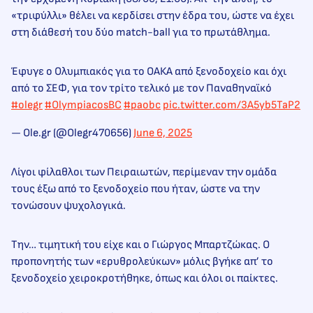
«τριφύλλι» θέλει να κερδίσει στην έδρα του, ώστε να έχει
στη διάθεσή του δύο match-ball για το πρωτάθλημα.
Έφυγε ο Ολυμπιακός για το ΟΑΚΑ από ξενοδοχείο και όχι
από το ΣΕΦ, για τον τρίτο τελικό με τον Παναθηναϊκό
#olegr
#OlympiacosBC
#paobc
pic.twitter.com/3A5yb5TaP2
— Ole.gr (@Olegr470656)
June 6, 2025
Λίγοι φίλαθλοι των Πειραιωτών, περίμεναν την ομάδα
τους έξω από το ξενοδοχείο που ήταν, ώστε να την
τονώσουν ψυχολογικά.
Την… τιμητική του είχε και ο Γιώργος Μπαρτζώκας. Ο
προπονητής των «ερυθρολεύκων» μόλις βγήκε απ’ το
ξενοδοχείο χειροκροτήθηκε, όπως και όλοι οι παίκτες.