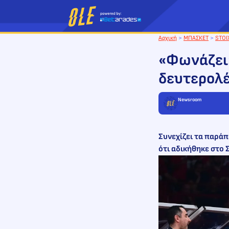
Μετάβαση
στο
περιεχόμενο
Αρχική
>
ΜΠΑΣΚΕΤ
>
STOI
«Φωνάζει»
δευτερολ
Newsroom
Συνεχίζει τα παράπ
ότι αδικήθηκε στο Σ