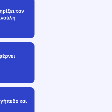
ηρίξει τον
ανούλη
φέρνει
 γήπεδο και