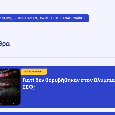
P NEWS
, 
ΕΡΓΚΙΝ ΑΤΑΜΑΝ
, 
ΟΛΥΜΠΙΑΚΟΣ
, 
ΠΑΝΑΘΗΝΑΪΚΟΣ
θρα
STOIXIMAN GBL
Γιατί δεν θορυβήθηκαν στον Ολυμπια
ΣΕΦ;