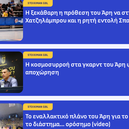
STOIXIMAN GBL
Η ξεκάθαρη η πρόθεση του Άρη να στ
Χατζηλάμπρου και η ρητή εντολή Σπ
STOIXIMAN GBL
Η κοσμοσυρροή στα γκαρντ του Άρη 
αποχώρηση
STOIXIMAN GBL
Το εναλλακτικό πλάνο του Άρη για το
το διάστημα… ορόσημο (video)