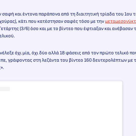
ν σαφή και έντονα παράπονα από τη διαιτητική τρίαδα του 1ου τ
χούρας), κάτι που κατέστησαν σαφές τόσο με την
μεταμεσονύκτ
Τετάρτης (3/6) όσο και με το βίντεο που έφτιαξαν και ανέβασαν
ελικού.
έλεξε όχι μία, όχι δύο αλλά 18 φάσεις από τον πρώτο τελικό π
επε, γράφοντας στη λεζάντα του βίντεο 160 δευτερολέπτων με 
».