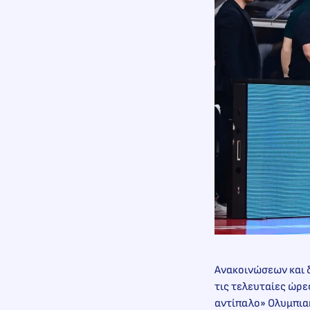
Ανακοινώσεων και 
τις τελευταίες ώρε
αντίπαλο» Ολυμπια