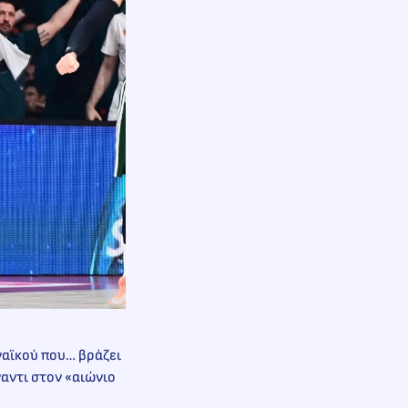
αϊκού που… βράζει
αντι στον «αιώνιο