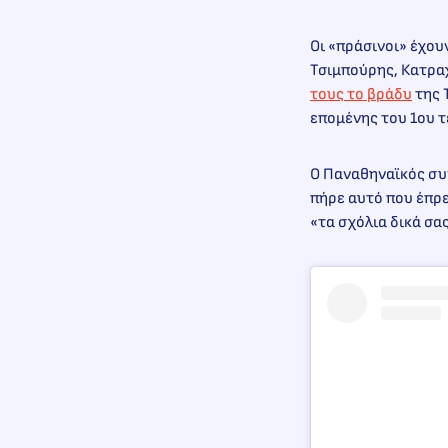
Οι «πράσινοι» έχου
Τσιμπούρης, Κατρα
τους το βράδυ
της 
επομένης του 1ου τ
Ο Παναθηναϊκός συν
πήρε αυτό που έπρ
«τα σχόλια δικά σας