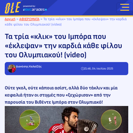
Μετάβαση
στο
περιεχόμενο
Αρχική
>
ΑΦΙΕΡΩΜΑΤΑ
>
Τα τρία «κλικ» του Ιμπόρα που «έκλεψαν» την καρδιά
κάθε φίλου του Ολυμπιακού! (video)
Τα τρία «κλικ» του Ιμπόρα που
«έκλεψαν» την καρδιά κάθε φίλου
του Ολυμπιακού! (video)
Διονύσης Καλαϊζής
21:46, 04. Ιουλίου 2025
Ούτε γκολ, ούτε κάποια ασίστ, αλλά δύο τάκλιν και μία
κεφαλιά ήταν οι στιγμές που «ξεχώρισαν» από την
παρουσία του Βιθέντε Ιμπόρα στον Ολυμπιακό!