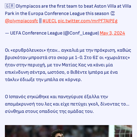
🇬🇷 Olympiacos are the first team to beat Aston Villa at Villa
Park in the Europa Conference League this season 👏
@olympiacosfc
||
#UECL
pic.twitter.com/mrPf7AIPEg
— UEFA Conference League (@Conf_League)
May 3, 2024
Οι «ερυθρόλευκοι» ήταν… αγκαλιά με την πρόκριση, καθώς
βρισκόταν μπροστά στο σκορ με 1-0. Στο 61’ οι «χωριάτες»
ήταν στην περιοχή, με τον Ματίας Κας να κάνει μία
επικίνδυνη σέντρα, ωστόσο, ο Βιθέντε Ιμπόρα με ένα
τάκλιν έδιωξε την μπάλα σε κόρνερ.
Ο Ισπανός σηκώθηκε και πανηγύρισε έξαλλα την
απομάκρυνσή του λες και είχε πετύχει γκολ, δίνοντας το…
σύνθημα στους οπαδούς της ομάδας του.