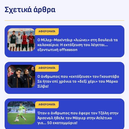
Σχετικά άρθρα
ΑΦΙΕΡΩΜΑΤΑ
Ο Μίλερ-ΜακΙντάιρ «λιώνει» στη δουλειά τα
καλοκαίρια: Η εκτόξευση του λέγεται…
εξοντωτική offseason
ΑΦΙΕΡΩΜΑΤΑ
Ο άνθρωπος που «εκτόξευσε» τον Γκουστάβο
Σα ήταν επί χρόνια το «δεξί χέρι» του Μάρκο
Σίλβα!
ΑΦΙΕΡΩΜΑΤΑ
Όταν ο άνθρωπος που έφερε τον Τζόλη στην
Άρσεναλ ήθελε τον Μάγιερ στην Ατλέτικο
για… 50 εκατομμύρια!