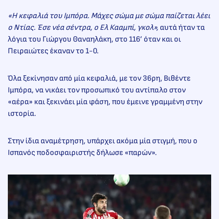
«Η κεφαλιά του Ιμπόρα. Μάχες σώμα με σώμα παίζεται λέει
ο Ντίας. Έσε νέα σέντρα, ο Ελ Κααμπί, γκολ»,
αυτά ήταν τα
λόγια του Γιώργου Θαναηλάκη, στο 116’ όταν και οι
Πειραιώτες έκαναν το 1-0.
Όλα ξεκίνησαν από μία κεφαλιά, με τον 36ρη, Βιθέντε
Ιμπόρα, να νικάει τον προσωπικό του αντίπαλο στον
«αέρα» και ξεκινάει μία φάση, που έμεινε γραμμένη στην
ιστορία.
Στην ίδια αναμέτρηση, υπάρχει ακόμα μία στιγμή, που ο
Ισπανός ποδοσφαιριστής δήλωσε «παρών».