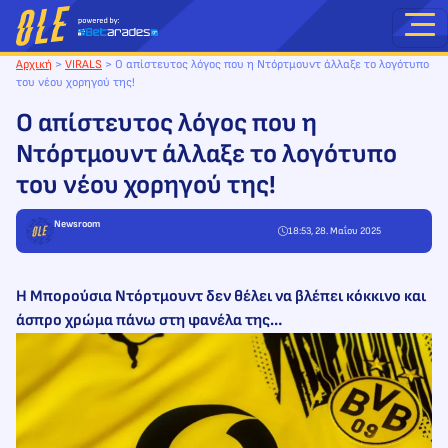
Μετάβαση
στο
περιεχόμενο
Αρχική
>
VIRALS
>
Ο απίστευτος λόγος που η Ντόρτμουντ άλλαξε το λογότυπο
του νέου χορηγού της!
Ο απίστευτος λόγος που η
Ντόρτμουντ άλλαξε το λογότυπο
του νέου χορηγού της!
Newsroom
18:53, 28. Μαΐου 2025
Η Μπορούσια Ντόρτμουντ δεν θέλει να βλέπει κόκκινο και
άσπρο χρώμα πάνω στη φανέλα της…