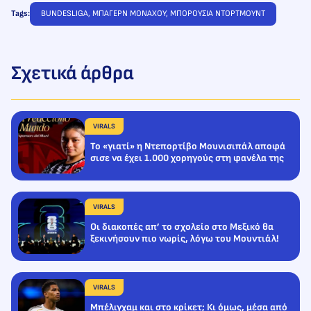
Tags:
BUNDESLIGA
, 
ΜΠΑΓΕΡΝ ΜΟΝΑΧΟΥ
, 
ΜΠΟΡΟΥΣΙΑ ΝΤΟΡΤΜΟΥΝΤ
Σχετικά άρθρα
VIRALS
To «γιατί» η Ντεπορτίβο Μουνισιπάλ αποφά
σισε να έχει 1.000 χορηγούς στη φανέλα της
VIRALS
Οι διακοπές απ’ το σχολείο στο Μεξικό θα
ξεκινήσουν πιο νωρίς, λόγω του Μουντιάλ!
VIRALS
Μπέλιγχαμ και στο κρίκετ; Κι όμως, μέσα από