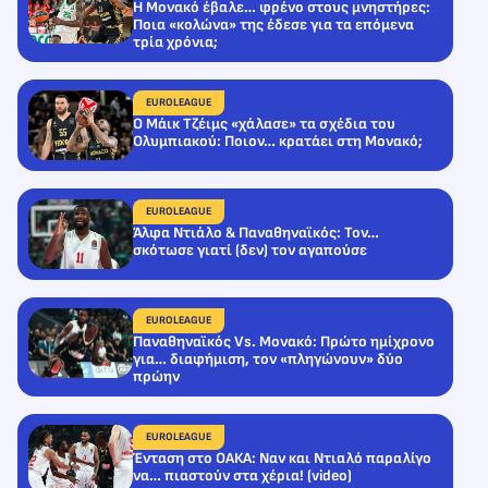
Η Μονακό έβαλε… φρένο στους μνηστήρες:
Ποια «κολώνα» της έδεσε για τα επόμενα
τρία χρόνια;
EUROLEAGUE
Ο Μάικ Τζέιμς «χάλασε» τα σχέδια του
Ολυμπιακού: Ποιον… κρατάει στη Μονακό;
EUROLEAGUE
Άλφα Ντιάλο & Παναθηναϊκός: Τον…
σκότωσε γιατί (δεν) τον αγαπούσε
EUROLEAGUE
Παναθηναϊκός Vs. Μονακό: Πρώτο ημίχρονο
για… διαφήμιση, τον «πληγώνουν» δύο
πρώην
EUROLEAGUE
Ένταση στο ΟΑΚΑ: Ναν και Ντιαλό παραλίγο
να… πιαστούν στα χέρια! (videο)