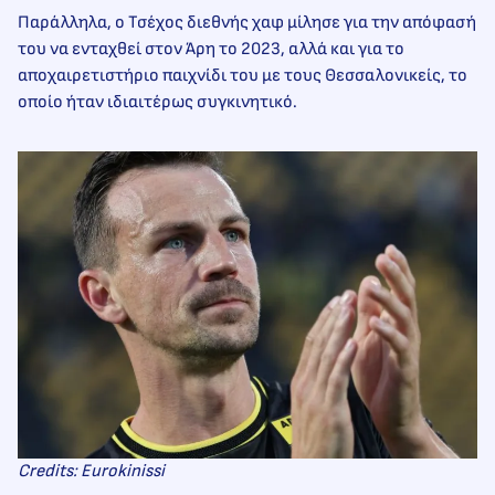
Παράλληλα, ο Τσέχος διεθνής χαφ μίλησε για την απόφασή
του να ενταχθεί στον Άρη το 2023, αλλά και για το
αποχαιρετιστήριο παιχνίδι του με τους Θεσσαλονικείς, το
οποίο ήταν ιδιαιτέρως συγκινητικό.
Credits: Eurokinissi