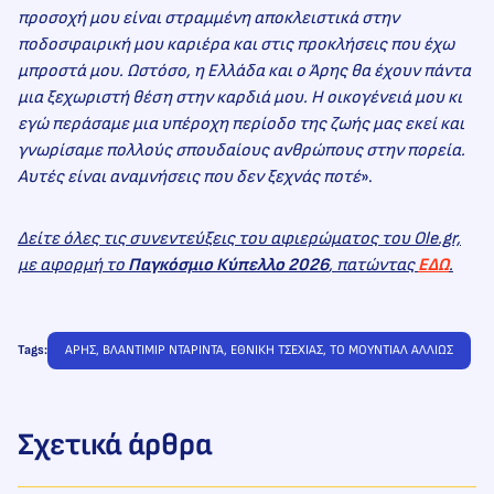
προσοχή μου είναι στραμμένη αποκλειστικά στην
ποδοσφαιρική μου καριέρα και στις προκλήσεις που έχω
μπροστά μου. Ωστόσο, η Ελλάδα και ο Άρης θα έχουν πάντα
μια ξεχωριστή θέση στην καρδιά μου. Η οικογένειά μου κι
εγώ περάσαμε μια υπέροχη περίοδο της ζωής μας εκεί και
γνωρίσαμε πολλούς σπουδαίους ανθρώπους στην πορεία.
Αυτές είναι αναμνήσεις που δεν ξεχνάς ποτέ
».
Δείτε όλες τις συνεντεύξεις του αφιερώματος του Ole.gr,
με αφορμή το
Παγκόσμιο Κύπελλο 2026
, πατώντας
ΕΔΩ
.
Tags:
ΑΡΗΣ
, 
ΒΛΑΝΤΙΜΙΡ ΝΤΑΡΙΝΤΑ
, 
ΕΘΝΙΚΗ ΤΣΕΧΙΑΣ
, 
ΤΟ ΜΟΥΝΤΙΑΛ ΑΛΛΙΩΣ
Σχετικά άρθρα