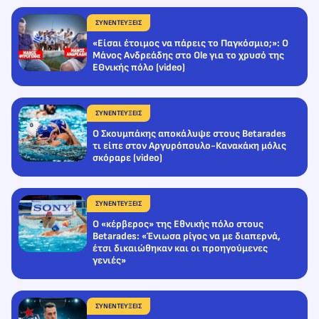
ΣΥΝΕΝΤΕΥΞΕΙΣ
«Είσαι έτοιμος να πάρεις το Παγκόσμιο;»: Ο
Μάνος Ανδρεάδης στο Ole για το χρυσό της
ΕΘνικής πόλο (video)
ΣΥΝΕΝΤΕΥΞΕΙΣ
Ο Σκουμπάκης αποκάλυψε στους Betarades
τι είπε στον Αργυρόπουλο-Κανακάκη μόλις
σκόραρε (video)
ΣΥΝΕΝΤΕΥΞΕΙΣ
Ο «κέρβερος» της Εθνικής πόλο στους
Betarades: «Ένιωσα ρίγος να με διαπερνά,
έτσι δικαιώθηκαν και οι προηγούμενες
γενιές»
ΣΥΝΕΝΤΕΥΞΕΙΣ