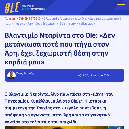
Μετάβαση
στο
περιεχόμενο
Αρχική
>
ΣΥΝΕΝΤΕΥΞΕΙΣ
>
Βλαντιμίρ Νταρίντα στο Ole: «Δεν μετάνιωσα ποτέ
που πήγα στον Άρη, έχει ξεχωριστή θέση στην καρδιά μου»
Βλαντιμίρ Νταρίντα στο Ole: «Δεν
μετάνιωσα ποτέ που πήγα στον
Άρη, έχει ξεχωριστή θέση στην
καρδιά μου»
Τάσος Φαραός
11:00, 11. Ιουνίου 2026
Ο Βλαντιμίρ Νταρίντα, λίγο πριν πέσει στη «μάχη» του
Παγκοσμίου Κυπέλλου, μιλά στο Ole.gr! Η ιστορική
συμμετοχή της Τσεχίας στο «μεγάλο ραντεβού», η
απόφαση να αγωνιστεί στον Άρη και το συγκινητικό
«αντίο» στο τελευταίο του παιχνίδι.