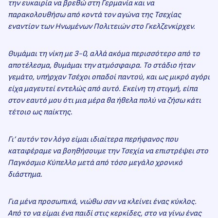
την ευκαιρία να βρεθώ στη Γερμανία και να
παρακολουθήσω από κοντά τον αγώνα της Τσεχίας
εναντίον των Ηνωμένων Πολιτειών στο Γκελζενκίρχεν.
Θυμάμαι τη νίκη με 3-0, αλλά ακόμα περισσότερο από το
αποτέλεσμα, θυμάμαι την ατμόσφαιρα. Το στάδιο ήταν
γεμάτο, υπήρχαν Τσέχοι οπαδοί παντού, και ως μικρό αγόρι
είχα μαγευτεί εντελώς από αυτό. Εκείνη τη στιγμή, είπα
στον εαυτό μου ότι μια μέρα θα ήθελα πολύ να ζήσω κάτι
τέτοιο ως παίκτης
.
Γι’ αυτόν τον λόγο είμαι ιδιαίτερα περήφανος που
καταφέραμε να βοηθήσουμε την Τσεχία να επιστρέψει στο
Παγκόσμιο Κύπελλο μετά από τόσο μεγάλο χρονικό
διάστημα.
Για μένα προσωπικά, νιώθω σαν να κλείνει ένας κύκλος.
Από το να είμαι ένα παιδί στις κερκίδες, στο να γίνω ένας