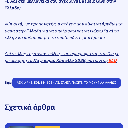
-Είναι στα μελλοντικά σου σχέδια να βρεθείς ξανά στην
Ελλάδα;
«Φυσικά, ως προπονητής, ο στόχος μου είναι να βρεθώ μια
μέρα στην Ελλάδα για να απολαύσω και να νιώσω ξανά το
ελληνικό ποδόσφαιρο, το οποίο πάντα μου άρεσε».
Δείτε όλες τις συνεντεύξεις του αφιερώματος του Ole.gr,
με αφορμή το
Παγκόσμιο Κύπελλο 2026
, πατώντας
ΕΔΩ
.
Tags:
ΑΕΚ
, 
ΑΡΗΣ
, 
ΕΘΝΙΚΗ ΒΟΣΝΙΑΣ
, 
ΣΑΝΕΛ ΓΙΑΧΙΤΣ
, 
ΤΟ ΜΟΥΝΤΙΑΛ ΑΛΛΙΩΣ
Σχετικά άρθρα