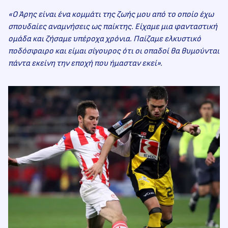
«Ο Άρης είναι ένα κομμάτι της ζωής μου από το οποίο έχω
σπουδαίες αναμνήσεις ως παίκτης. Είχαμε μια φανταστική
ομάδα και ζήσαμε υπέροχα χρόνια. Παίζαμε ελκυστικό
ποδόσφαιρο και είμαι σίγουρος ότι οι οπαδοί θα θυμούνται
πάντα εκείνη την εποχή που ήμασταν εκεί».