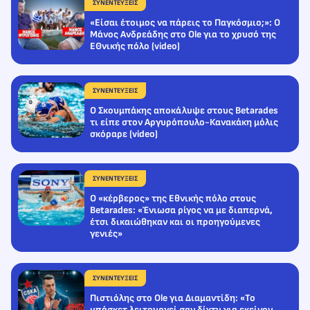
ΣΥΝΕΝΤΕΥΞΕΙΣ
«Είσαι έτοιμος να πάρεις το Παγκόσμιο;»: Ο
Μάνος Ανδρεάδης στο Ole για το χρυσό της
ΕΘνικής πόλο (video)
ΣΥΝΕΝΤΕΥΞΕΙΣ
Ο Σκουμπάκης αποκάλυψε στους Betarades
τι είπε στον Αργυρόπουλο-Κανακάκη μόλις
σκόραρε (video)
ΣΥΝΕΝΤΕΥΞΕΙΣ
Ο «κέρβερος» της Εθνικής πόλο στους
Betarades: «Ένιωσα ρίγος να με διαπερνά,
έτσι δικαιώθηκαν και οι προηγούμενες
γενιές»
ΣΥΝΕΝΤΕΥΞΕΙΣ
Πιστιόλης στο Ole για Διαμαντίδη: «Το
μπάσκετ λειτουργεί σαν δίχτυ για εκείνον,