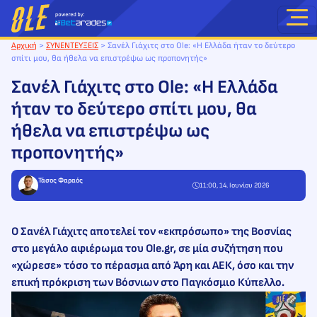
Μετάβαση
στο
περιεχόμενο
Αρχική
>
ΣΥΝΕΝΤΕΥΞΕΙΣ
>
Σανέλ Γιάχιτς στο Ole: «Η Ελλάδα ήταν το δεύτερο
σπίτι μου, θα ήθελα να επιστρέψω ως προπονητής»
Σανέλ Γιάχιτς στο Ole: «Η Ελλάδα
ήταν το δεύτερο σπίτι μου, θα
ήθελα να επιστρέψω ως
προπονητής»
Τάσος Φαραός
11:00, 14. Ιουνίου 2026
Ο Σανέλ Γιάχιτς αποτελεί τον «εκπρόσωπο» της Βοσνίας
στο μεγάλο αφιέρωμα του Ole.gr, σε μία συζήτηση που
«χώρεσε» τόσο το πέρασμα από Άρη και ΑΕΚ, όσο και την
επική πρόκριση των Βόσνιων στο Παγκόσμιο Κύπελλο.