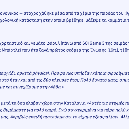
κονονικός – στόχος χάθηκε μέσα από τα χέρια της παρέας του 
χολογική κατάσταση στην οποία βρέθηκε, μάζεψε τα κομμάτια τ
 χορταστικό και γεμάτο φάουλ (πάνω από 60) Game 3 της σειράς
κ Μπάρτλεϊ που ήτα ξανά πρώτος σκόρερ της Ένωσης (16π.), τέθ
αιχνίδι, αρκετά physical. Προφανώς υπήρξαν κάποια σφυρίγματ
αυτό ήταν και από τις δύο πλευρές έτσι; Πολύ δυνατό ματς, σημ
με και συνεχίζουμε στην 4άδα.»
η μετά τα όσα έλαβαν χώρα στην Καταλονία
«Αυτές τις στιγμές π
ις θυμόμαστε για πολύ καιρό. Εγώ συγκεκριμένα για πάρα πολύ κ
 μας. Ακριβώς επειδή πιστεύαμε ότι το είχαμε εξασφαλίσει. Αλλά