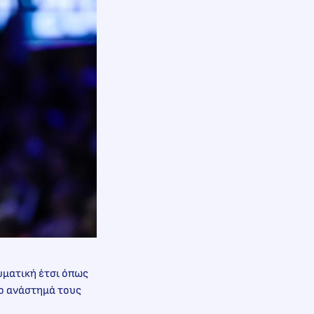
υματική έτσι όπως
το ανάστημά τους