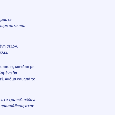
είμαστε
νουμε αυτό που
ένη σεζόν,
τλεϊ.
αυρους», ωστόσο με
δομένα θα
ϊ. Ακόμα και από το
στο τραπέζι πλέον.
ς προσπάθειας στην