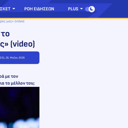
ΣΚΕΤ
ΡΟΗ ΕΙΔΗΣΕΩΝ
PLUS
ρας μας» (video)
 το
» (video)
2:51, 26. Μαΐου 2026
ρά με τον
ια το μέλλον του;