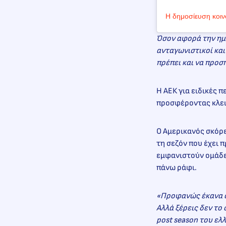
Η δημοσίευση κοιν
Όσον αφορά την ημι
ανταγωνιστικοί και 
πρέπει και να προσ
Η ΑΕΚ για ειδικές 
προσφέροντας κλει
Ο Αμερικανός σκόρ
τη σεζόν που έχει 
εμφανιστούν ομάδες
πάνω ράφι.
«Προφανώς έκανα ό
Αλλά ξέρεις δεν το
post season του ε