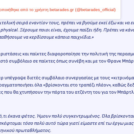
οποιήθηκε από το χρήστη betarades.gr (@betarades_official)
τελική σειρά εναντίον τους, πρέπει να βγούμε εκεί έξω και να 
physical. Ξέρουμε ποιοι είναι, έχουμε παίξει ήδη. Πρέπει να κά
παθήσουμε να κερδίσουμε κάποια παιχνίδια.»
περιστάσεις και παίκτες διαφοροποίησε την πολιτική της περασμ
στό συμβόλαιο σε παίκτες όπως συνέβη και με τον Φρανκ Μπάρ
ερ υπέγραψε διετές συμβόλαιο συνεργασίας με τους «κιτρινόμ
πραγματοποιήσει όλα «βρίσκονται στο τραπέζι πλέον», καθώς δε
 που θα χτυπήσουν την πόρτα του ατζέντη του για τον Μπάρτλε
,τι έκανα φέτος. Ήμουν πολύ συγκεντρωμένος. Όλα βρίσκονται 
 σκέφτομαι τόσο πολύ αυτό τώρα γιατί είμαστε επί τω έργω μια
λληνικού πρωταθλήματος.