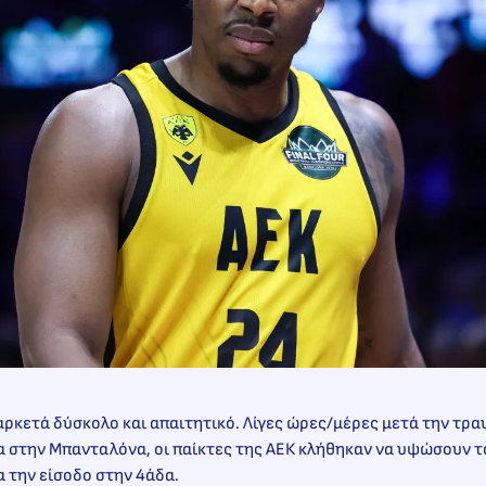
αρκετά δύσκολο και απαιτητικό. Λίγες ώρες/μέρες μετά την τρα
α στην Μπανταλόνα, οι παίκτες της ΑΕΚ κλήθηκαν να υψώσουν 
α την είσοδο στην 4άδα.