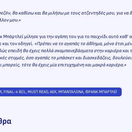
εζόν, θα καθίσω και θα μιλήσω με τους ατζεντηδές μου, για να δ
λλον μου.»
κ Μπάρτλεϊ μίλησε για την αγάπη του για το παιχνίδι αυτό καθ’
ε και τον οδηγεί
. «Πρέπει να το αγαπάς το άθλημα, μόνο έτσι μέν
βώς επειδή θα έχεις πολλά σκαμπανεβάσματα στην καριέρα και 
ακές στιγμές, όσο αγαπάς το μπάσκετ και διασκεδάζεις, δουλεύει
τι μπορείς, τότε θα έχεις μία επιτυχημένη και μακρά καριέρα.»
R
, 
FINAL-4 BCL
, 
MUST READ
, 
ΑΕΚ
, 
ΜΠΑΝΤΑΛΟΝΑ
, 
ΦΡΑΝΚ ΜΠΑΡΤΛΕΪ
θρα