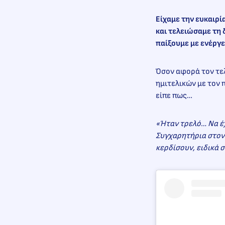
Είχαμε την ευκαιρί
και τελειώσαμε τη 
παίξουμε με ενέργε
Όσον αφορά τον τελ
ημιτελικών με τον
είπε πως…
«Ήταν τρελό… Να έχ
Συγχαρητήρια στον 
κερδίσουν, ειδικά 