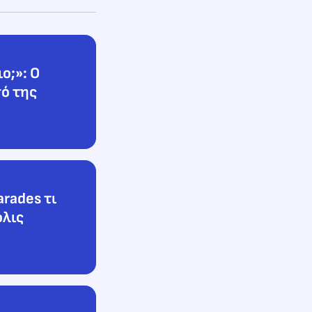
ο;»: Ο
σό της
rades τι
όλις