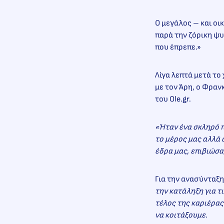
Ο μεγάλος – και οι
παρά την ζόρικη ψυ
που έπρεπε.»
Λίγα λεπτά μετά το
με τον Άρη, ο Φραν
του Ole.gr.
«Ήταν ένα σκληρό π
το μέρος μας αλλά 
έδρα μας, επιβιώσα
Για την ανασύνταξ
την κατάληξη για τ
τέλος της καριέρας
να κοιτάξουμε.