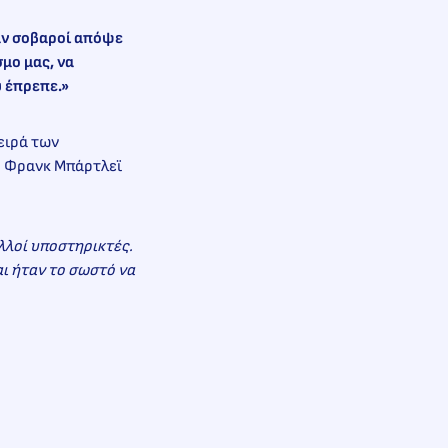
ταν σοβαροί απόψε
μο μας, να
υ έπρεπε.»
ειρά των
ο Φρανκ Μπάρτλεϊ
λλοί υποστηρικτές.
αι ήταν το σωστό να