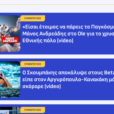
ΣΥΝΕΝΤΕΥΞΕΙΣ
«Είσαι έτοιμος να πάρεις το Παγκόσμι
Μάνος Ανδρεάδης στο Ole για το χρυ
ΕΘνικής πόλο (video)
ΣΥΝΕΝΤΕΥΞΕΙΣ
Ο Σκουμπάκης αποκάλυψε στους Beta
είπε στον Αργυρόπουλο-Κανακάκη μ
σκόραρε (video)
ΣΥΝΕΝΤΕΥΞΕΙΣ