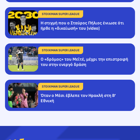
STOIXIMAN SUPER LEAGUE
Η στιγμή που ο Σταύρος Πήλιος ένιωσε ότι
ήρθε η «δικαίωσή» του (video)
STOIXIMAN SUPER LEAGUE
O «δρόμος» του Μεϊτέ, μέχρι την επιστροφή
του στην ενεργό δράση
STOIXIMAN SUPER LEAGUE
Όταν ο Μέσι έβλεπε τον Ηρακλή στη Β’
Εθνική