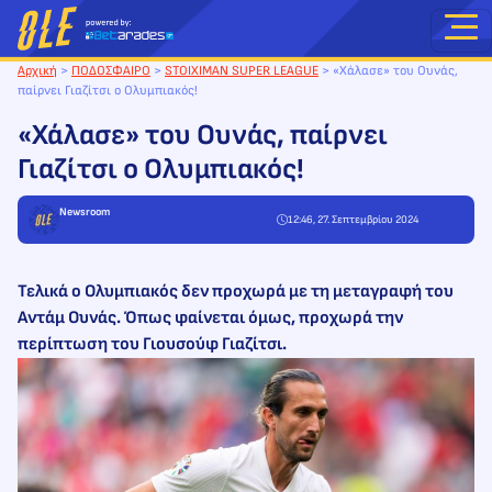
Μετάβαση
στο
περιεχόμενο
Αρχική
>
ΠΟΔΟΣΦΑΙΡΟ
>
STOIXIMAN SUPER LEAGUE
>
«Χάλασε» του Ουνάς,
παίρνει Γιαζίτσι ο Ολυμπιακός!
«Χάλασε» του Ουνάς, παίρνει
Γιαζίτσι ο Ολυμπιακός!
Newsroom
12:46, 27. Σεπτεμβρίου 2024
Τελικά ο Ολυμπιακός δεν προχωρά με τη μεταγραφή του
Αντάμ Ουνάς. Όπως φαίνεται όμως, προχωρά την
περίπτωση του Γιουσούφ Γιαζίτσι.