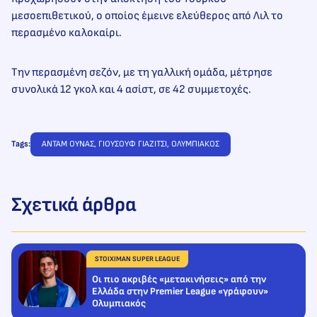
μεσοεπιθετικού, ο οποίος έμεινε ελεύθερος από Λιλ το
περασμένο καλοκαίρι.
Την περασμένη σεζόν, με τη γαλλική ομάδα, μέτρησε
συνολικά 12 γκολ και 4 ασίστ, σε 42 συμμετοχές.
Tags:
ΑΝΤΑΜ ΟΥΝΑΣ
, 
ΓΙΟΥΣΟΥΦ ΓΙΑΖΙΤΣΙ
, 
ΟΛΥΜΠΙΑΚΟΣ
Σχετικά άρθρα
STOIXIMAN SUPER LEAGUE
Oι πιο ακριβές «μετακινήσεις» από την
Ελλάδα στην Premier League «γράφουν»
Ολυμπιακός