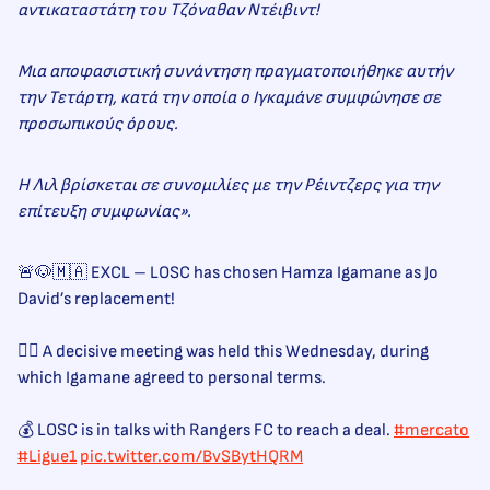
αντικαταστάτη του Τζόναθαν Ντέιβιντ!
Μια αποφασιστική συνάντηση πραγματοποιήθηκε αυτήν
την Τετάρτη, κατά την οποία ο Ιγκαμάνε συμφώνησε σε
προσωπικούς όρους.
Η Λιλ βρίσκεται σε συνομιλίες με την Ρέιντζερς για την
επίτευξη συμφωνίας».
🚨🐶🇲🇦 EXCL – LOSC has chosen Hamza Igamane as Jo
David’s replacement!
✍🏼 A decisive meeting was held this Wednesday, during
which Igamane agreed to personal terms.
💰 LOSC is in talks with Rangers FC to reach a deal.
#mercato
#Ligue1
pic.twitter.com/BvSBytHQRM