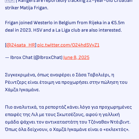
🇭🇷 | Rangers are reportedly tracking 22-year-old Croatian
striker Matija Frigan.
Frigan joined Westerlo in Belgium from Rijeka in a €5.5m
deal in 2023. HSV and a La Liga club are also interested.
[
@24sata_HR
]
pic.twitter.com/O24hdSVyZ1
— Ibrox Chat (@IbroxChat)
June 8, 2025
Συγκεκριμένα, όπως αναφέρει ο Σάσα Ταβολιέρι, η
Ρέιντζερς είναι έτοιμη να προχωρήσει στην πώληση του
Χάμζα Ιγκαμάνε.
Πιο αναλυτικά, τα ρεπορτάζ κάνει λόγο για προχωρημένες
επαφές της Λιλ με τους Σκωτσέζους, αφού η γαλλική
ομάδα ψάχνει τον αντικαταστάτη του Τζόναθαν Ντέιβιντ.
Όπως όλα δείχνουν, ο Χαμζά Ιγκαμάνε είναι ο «εκλεκτός».