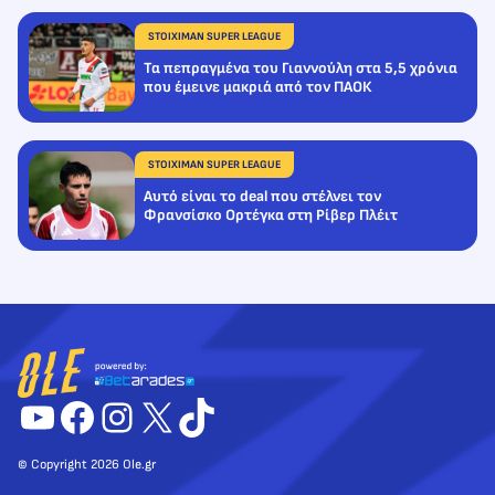
STOIXIMAN SUPER LEAGUE
Τα πεπραγμένα του Γιαννούλη στα 5,5 χρόνια
που έμεινε μακριά από τον ΠΑΟΚ
STOIXIMAN SUPER LEAGUE
Αυτό είναι το deal που στέλνει τον
Φρανσίσκο Ορτέγκα στη Ρίβερ Πλέιτ
YouTube
Facebook
Instagram
X
TikTok
© Copyright 2026 Ole.gr