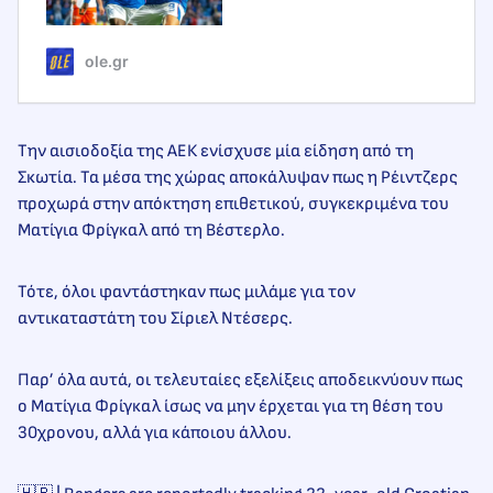
ole.gr
Την αισιοδοξία της ΑΕΚ ενίσχυσε μία είδηση από τη
Σκωτία. Τα μέσα της χώρας αποκάλυψαν πως η Ρέιντζερς
προχωρά στην απόκτηση επιθετικού, συγκεκριμένα του
Ματίγια Φρίγκαλ από τη Βέστερλο.
Τότε, όλοι φαντάστηκαν πως μιλάμε για τον
αντικαταστάτη του Σίριελ Ντέσερς.
Παρ’ όλα αυτά, οι τελευταίες εξελίξεις αποδεικνύουν πως
ο Ματίγια Φρίγκαλ ίσως να μην έρχεται για τη θέση του
30χρονου, αλλά για κάποιου άλλου.