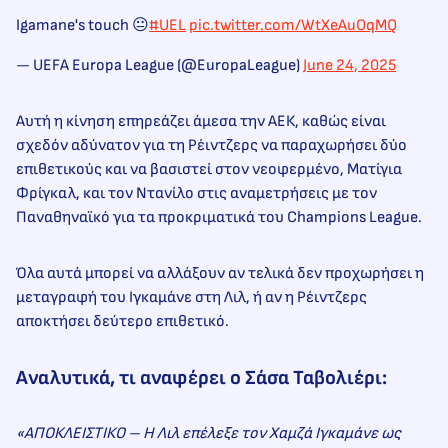
Igamane's touch 😐
#UEL
pic.twitter.com/WtXeAuOqMQ
— UEFA Europa League (@EuropaLeague)
June 24, 2025
Αυτή η κίνηση επηρεάζει άμεσα την ΑΕΚ, καθώς είναι
σχεδόν αδύνατον για τη Ρέιντζερς να παραχωρήσει δύο
επιθετικούς και να βασιστεί στον νεοφερμένο, Mατίγια
Φρίγκαλ, και τον Ντανίλο στις αναμετρήσεις με τον
Παναθηναϊκό για τα προκριματικά του Champions League.
Όλα αυτά μπορεί να αλλάξουν αν τελικά δεν προχωρήσει η
μεταγραφή του Ιγκαμάνε στη Λιλ, ή αν η Ρέιντζερς
αποκτήσει δεύτερο επιθετικό.
Αναλυτικά, τι αναφέρει ο Σάσα Ταβολιέρι:
«ΑΠΟΚΛΕΙΣΤΙΚΟ – Η Λιλ επέλεξε τον Χαμζά Ιγκαμάνε ως