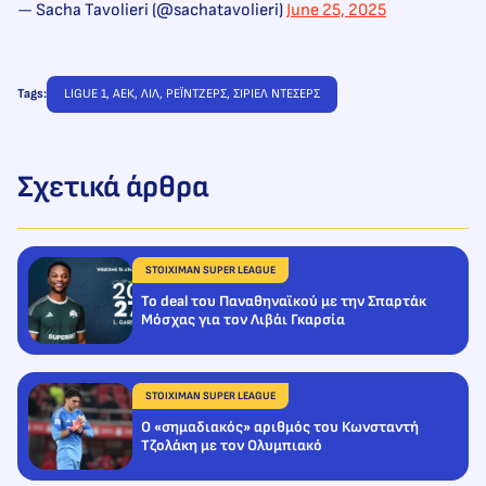
— Sacha Tavolieri (@sachatavolieri)
June 25, 2025
Tags:
LIGUE 1
, 
ΑΕΚ
, 
ΛΙΛ
, 
ΡΕΪΝΤΖΕΡΣ
, 
ΣΙΡΙΕΛ ΝΤΕΣΕΡΣ
Σχετικά άρθρα
STOIXIMAN SUPER LEAGUE
Το deal του Παναθηναϊκού με την Σπαρτάκ
Μόσχας για τον Λιβάι Γκαρσία
STOIXIMAN SUPER LEAGUE
Ο «σημαδιακός» αριθμός του Κωνσταντή
Τζολάκη με τον Ολυμπιακό