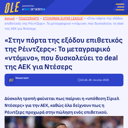
Μετάβαση
στο
περιεχόμενο
Αρχική
>
ΠΟΔΟΣΦΑΙΡΟ
>
STOIXIMAN SUPER LEAGUE
>
«Στην πόρτα της εξόδου
επιθετικός της Ρέιντζερς»: Το μεταγραφικό «ντόμινο», που δυσκολεύει το deal
της ΑΕΚ για Ντέσερς
«Στην πόρτα της εξόδου επιθετικός
της Ρέιντζερς»: Το μεταγραφικό
«ντόμινο», που δυσκολεύει το deal
της ΑΕΚ για Ντέσερς
Newsroom
10:48, 26. Ιουνίου 2025
Δύσκολη τροπή φαίνεται πως παίρνει η «υπόθεση Σίριελ
Ντέσερς» για την ΑΕΚ, καθώς όλα δείχνουν πως η
Ρέιντζερς προχωρά στην πώληση ενός επιθετικού.